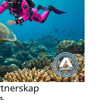
artnerskap
s.