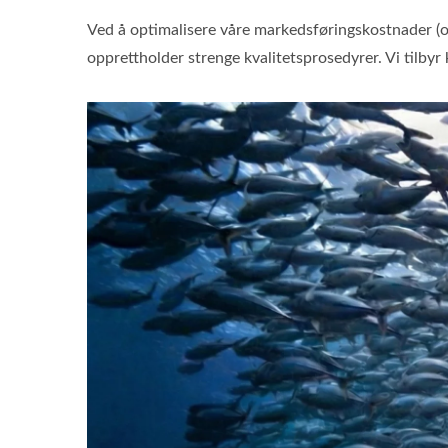
Ved å optimalisere våre markedsføringskostnader (over
opprettholder strenge kvalitetsprosedyrer. Vi tilbyr