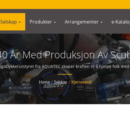
Selskap
Produkter
Arrangementer
e-Katalo
40 År Med Produksjon Av Scub
SCUBA AQUATEC
oDykkerutstyret fra AQUATEC skaper kraften til å hjelpe folk m
Home
/
Selskap
/
Kjerneverdi