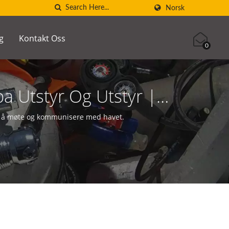
Norsk
g
Kontakt Oss
0
a Utstyr Og Utstyr |
ed å møte og kommunisere med havet.