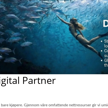
gital Partner
e bare kjøpere. Gjennom våre omfattende nettressurser gir vi um