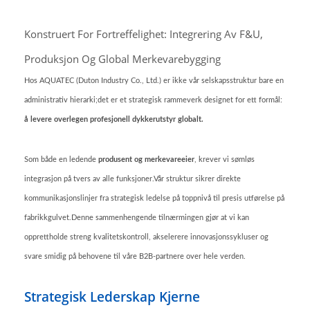
Konstruert For Fortreffelighet: Integrering Av F&U,
Produksjon Og Global Merkevarebygging
Hos AQUATEC (Duton Industry Co., Ltd.) er ikke vår selskapsstruktur bare en
administrativ hierarki;det er et strategisk rammeverk designet for ett formål:
å levere overlegen profesjonell dykkerutstyr globalt.
Som både en ledende
produsent og merkevareeier
, krever vi sømløs
integrasjon på tvers av alle funksjoner.Vår struktur sikrer direkte
kommunikasjonslinjer fra strategisk ledelse på toppnivå til presis utførelse på
fabrikkgulvet.Denne sammenhengende tilnærmingen gjør at vi kan
opprettholde streng kvalitetskontroll, akselerere innovasjonssykluser og
svare smidig på behovene til våre B2B-partnere over hele verden.
Strategisk Lederskap Kjerne