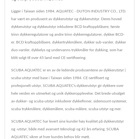
Ligger i Taiwan siden 1984, AQUATEC - DUTON INDUSTRY CO., LTD.
har vært en produsent av dykkerutstyr og dykkerutstyr. Deres hoved
dykkerutstyr og dykkeutstyr inkluderer BCD kraftoppblåsere, første
trinn dykkerregulatorer og andre trinn dykkerregulatorer, dykker BCD-
er, BCD kraftoppblåsere, dykkertrykkmålere, dykker sub-varsler, dykker
duo-varsler, dykkelys og undervanns trykkmåler for dykking, som har
blitt solgt til over 45 land med CE-sertifisering.
SCUBA AQUATEC er en av de ledende produsentene av dykkerutstyr |
scuba-utstyr med base i Taiwan siden 1984. CE-sertifisert og
profesjonelt utstyr, SCUBA AQUATEC's dykkerutstyr gir dykkere over
hele verden en utmerket og unik dykkeropplevelse. Det brede utvalget
av dykker- og scuba-utstyr inkluderer dykkefinner, sidemount-systemer,
scuba trykkmålere, dykkemålere, scuba-målere, scuba-utstyr og mer.
SCUBA AQUATEC har levert sine kunder høy kvalitet på dykkerutstyr
og -utstyr, både med avansert teknologi og 42 års erfaring, SCUBA
AQUATEC sikrer at hver kundes behov blir møtt.