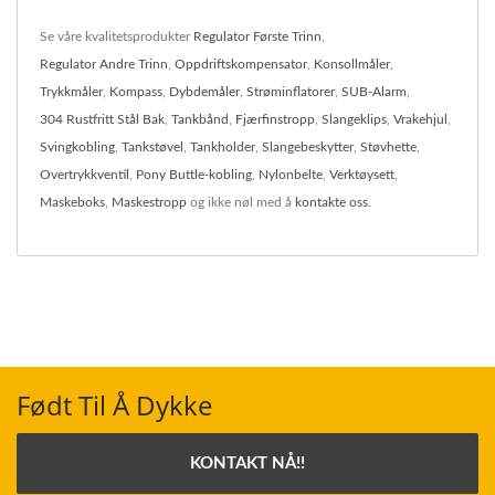
Se våre kvalitetsprodukter
Regulator Første Trinn
,
Regulator Andre Trinn
,
Oppdriftskompensator
,
Konsollmåler
,
Trykkmåler
,
Kompass
,
Dybdemåler
,
Strøminflatorer
,
SUB-Alarm
,
304 Rustfritt Stål Bak
,
Tankbånd
,
Fjærfinstropp
,
Slangeklips
,
Vrakehjul
,
Svingkobling
,
Tankstøvel
,
Tankholder
,
Slangebeskytter
,
Støvhette
,
Overtrykkventil
,
Pony Buttle-kobling
,
Nylonbelte
,
Verktøysett
,
Maskeboks
,
Maskestropp
og ikke nøl med å
kontakte oss
.
Født Til Å Dykke
KONTAKT NÅ!!