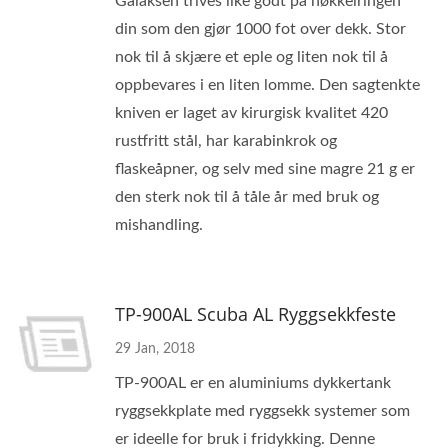
Galaksen trives like godt på nøkkelringen
din som den gjør 1000 fot over dekk. Stor
nok til å skjære et eple og liten nok til å
oppbevares i en liten lomme. Den sagtenkte
kniven er laget av kirurgisk kvalitet 420
rustfritt stål, har karabinkrok og
flaskeåpner, og selv med sine magre 21 g er
den sterk nok til å tåle år med bruk og
mishandling.
TP-900AL Scuba AL Ryggsekkfeste
29 Jan, 2018
TP-900AL er en aluminiums dykkertank
ryggsekkplate med ryggsekk systemer som
er ideelle for bruk i fridykking. Denne