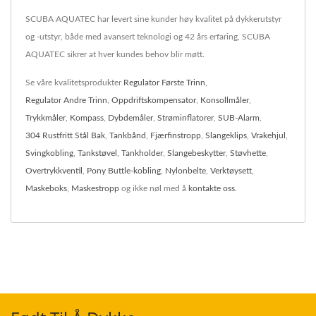
SCUBA AQUATEC har levert sine kunder høy kvalitet på dykkerutstyr
og -utstyr, både med avansert teknologi og 42 års erfaring, SCUBA
AQUATEC sikrer at hver kundes behov blir møtt.
Se våre kvalitetsprodukter
Regulator Første Trinn
,
Regulator Andre Trinn
,
Oppdriftskompensator
,
Konsollmåler
,
Trykkmåler
,
Kompass
,
Dybdemåler
,
Strøminflatorer
,
SUB-Alarm
,
304 Rustfritt Stål Bak
,
Tankbånd
,
Fjærfinstropp
,
Slangeklips
,
Vrakehjul
,
Svingkobling
,
Tankstøvel
,
Tankholder
,
Slangebeskytter
,
Støvhette
,
Overtrykkventil
,
Pony Buttle-kobling
,
Nylonbelte
,
Verktøysett
,
Maskeboks
,
Maskestropp
og ikke nøl med å
kontakte oss
.