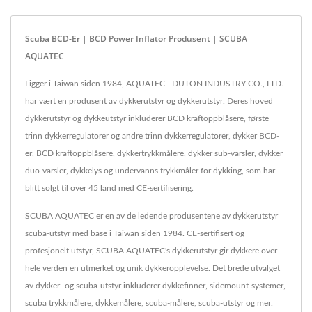
Scuba BCD-Er | BCD Power Inflator Produsent | SCUBA
AQUATEC
Ligger i Taiwan siden 1984, AQUATEC - DUTON INDUSTRY CO., LTD.
har vært en produsent av dykkerutstyr og dykkerutstyr. Deres hoved
dykkerutstyr og dykkeutstyr inkluderer BCD kraftoppblåsere, første
trinn dykkerregulatorer og andre trinn dykkerregulatorer, dykker BCD-
er, BCD kraftoppblåsere, dykkertrykkmålere, dykker sub-varsler, dykker
duo-varsler, dykkelys og undervanns trykkmåler for dykking, som har
blitt solgt til over 45 land med CE-sertifisering.
SCUBA AQUATEC er en av de ledende produsentene av dykkerutstyr |
scuba-utstyr med base i Taiwan siden 1984. CE-sertifisert og
profesjonelt utstyr, SCUBA AQUATEC's dykkerutstyr gir dykkere over
hele verden en utmerket og unik dykkeropplevelse. Det brede utvalget
av dykker- og scuba-utstyr inkluderer dykkefinner, sidemount-systemer,
scuba trykkmålere, dykkemålere, scuba-målere, scuba-utstyr og mer.