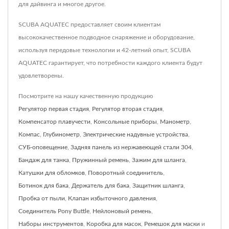
для дайвинга и многое другое.
SCUBA AQUATEC предоставляет своим клиентам
высококачественное подводное снаряжение и оборудование,
используя передовые технологии и 42-летний опыт, SCUBA
AQUATEC гарантирует, что потребности каждого клиента будут
удовлетворены.
Посмотрите на нашу качественную продукцию
Регулятор первая стадия
,
Регулятор вторая стадия
,
Компенсатор плавучести
,
Консольные приборы
,
Манометр
,
Компас
,
Глубинометр
,
Электрические надувные устройства
,
СУБ-оповещение
,
Задняя панель из нержавеющей стали 304
,
Бандаж для танка
,
Пружинный ремень
,
Зажим для шланга
,
Катушки для обломков
,
Поворотный соединитель
,
Ботинок для бака
,
Держатель для бака
,
Защитник шланга
,
Пробка от пыли
,
Клапан избыточного давления
,
Соединитель Pony Buttle
,
Нейлоновый ремень
,
Наборы инструментов
,
Коробка для масок
,
Ремешок для маски
и