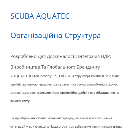
SCUBA AQUATEC
Організаційна Структура
Розроблено Для Досконалості: Інтеграція НДР,
Виробництва Та Глобального Брендингу
У AQUATEC (Duton Industry Co., Ltd.) наша структура компанії не є лише
адміністративною ієрархією;це стратегічна рамка, розроблена з однією
метою:
доставити високоякісне професійне дайвінгове обладнання по
всьому світу.
Як провідний
виробник і власник бренду
, ми вимагаємо безшовної
інтеграції у всіх функціях.Наша структура забезпечує прямі канали зв'язку