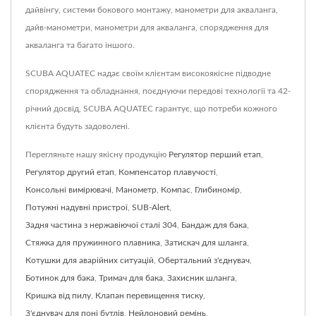
дайвінгу, системи бокового монтажу, манометри для акваланга,
дайв-манометри, манометри для акваланга, спорядження для
акваланга та багато іншого.
SCUBA AQUATEC надає своїм клієнтам високоякісне підводне
спорядження та обладнання, поєднуючи передові технології та 42-
річний досвід, SCUBA AQUATEC гарантує, що потреби кожного
клієнта будуть задоволені.
Перегляньте нашу якісну продукцію
Регулятор перший етап
,
Регулятор другий етап
,
Компенсатор плавучості
,
Консольні вимірювачі
,
Манометр
,
Компас
,
Глибиномір
,
Потужні надувні пристрої
,
SUB-Alert
,
Задня частина з нержавіючої сталі 304
,
Бандаж для бака
,
Стяжка для пружинного плавника
,
Затискач для шланга
,
Котушки для аварійних ситуацій
,
Обертальний з'єднувач
,
Ботинок для бака
,
Тримач для бака
,
Захисник шланга
,
Кришка від пилу
,
Клапан перевищення тиску
,
З'єднувач для поні бутлів
,
Нейлоновий ремінь
,