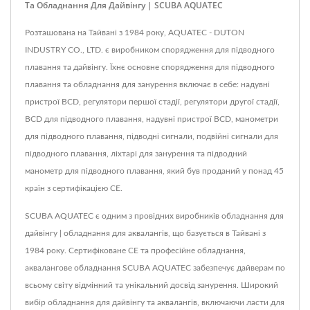
Та Обладнання Для Дайвінгу | SCUBA AQUATEC
Розташована на Тайвані з 1984 року, AQUATEC - DUTON
INDUSTRY CO., LTD. є виробником спорядження для підводного
плавання та дайвінгу. Їхнє основне спорядження для підводного
плавання та обладнання для занурення включає в себе: надувні
пристрої BCD, регулятори першої стадії, регулятори другої стадії,
BCD для підводного плавання, надувні пристрої BCD, манометри
для підводного плавання, підводні сигнали, подвійні сигнали для
підводного плавання, ліхтарі для занурення та підводний
манометр для підводного плавання, який був проданий у понад 45
країн з сертифікацією CE.
SCUBA AQUATEC є одним з провідних виробників обладнання для
дайвінгу | обладнання для аквалангів, що базується в Тайвані з
1984 року. Сертифіковане CE та професійне обладнання,
аквалангове обладнання SCUBA AQUATEC забезпечує дайверам по
всьому світу відмінний та унікальний досвід занурення. Широкий
вибір обладнання для дайвінгу та аквалангів, включаючи ласти для