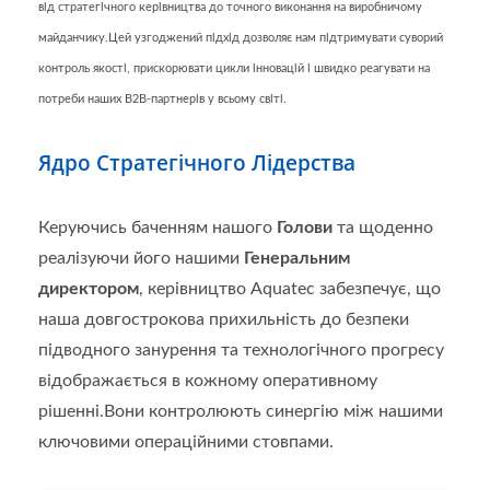
від стратегічного керівництва до точного виконання на виробничому
майданчику.Цей узгоджений підхід дозволяє нам підтримувати суворий
контроль якості, прискорювати цикли інновацій і швидко реагувати на
потреби наших B2B-партнерів у всьому світі.
Ядро Стратегічного Лідерства
Керуючись баченням нашого
Голови
та щоденно
реалізуючи його нашими
Генеральним
директором
, керівництво Aquatec забезпечує, що
наша довгострокова прихильність до безпеки
підводного занурення та технологічного прогресу
відображається в кожному оперативному
рішенні.Вони контролюють синергію між нашими
ключовими операційними стовпами.