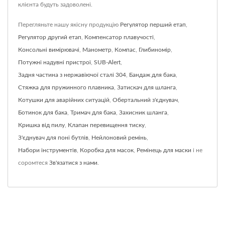
клієнта будуть задоволені.
Перегляньте нашу якісну продукцію
Регулятор перший етап
,
Регулятор другий етап
,
Компенсатор плавучості
,
Консольні вимірювачі
,
Манометр
,
Компас
,
Глибиномір
,
Потужні надувні пристрої
,
SUB-Alert
,
Задня частина з нержавіючої сталі 304
,
Бандаж для бака
,
Стяжка для пружинного плавника
,
Затискач для шланга
,
Котушки для аварійних ситуацій
,
Обертальний з'єднувач
,
Ботинок для бака
,
Тримач для бака
,
Захисник шланга
,
Кришка від пилу
,
Клапан перевищення тиску
,
З'єднувач для поні бутлів
,
Нейлоновий ремінь
,
Набори інструментів
,
Коробка для масок
,
Ремінець для маски
і не
соромтеся
Зв'язатися з нами
.