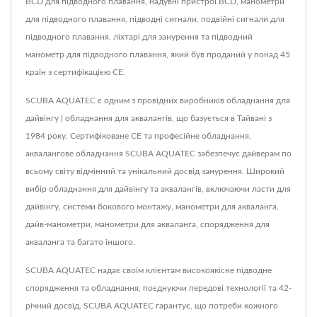
BCD для підводного плавання, надувні пристрої BCD, манометри
для підводного плавання, підводні сигнали, подвійні сигнали для
підводного плавання, ліхтарі для занурення та підводний
манометр для підводного плавання, який був проданий у понад 45
країн з сертифікацією CE.
SCUBA AQUATEC є одним з провідних виробників обладнання для
дайвінгу | обладнання для аквалангів, що базується в Тайвані з
1984 року. Сертифіковане CE та професійне обладнання,
аквалангове обладнання SCUBA AQUATEC забезпечує дайверам по
всьому світу відмінний та унікальний досвід занурення. Широкий
вибір обладнання для дайвінгу та аквалангів, включаючи ласти для
дайвінгу, системи бокового монтажу, манометри для акваланга,
дайв-манометри, манометри для акваланга, спорядження для
акваланга та багато іншого.
SCUBA AQUATEC надає своїм клієнтам високоякісне підводне
спорядження та обладнання, поєднуючи передові технології та 42-
річний досвід, SCUBA AQUATEC гарантує, що потреби кожного