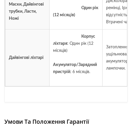
Дисколорація
Маски, Дайвінгові
Один рік
ремінці, Іржа
трубки, Ласти,
(12 місяців)
відсутність о
Ножі
Втрачені част
Корпус
ліхтаря:
Один рік (12
Затоплення ч
місяців)
ущільнювальн
Дайвінгові ліхтарі
акумулятора,
Акумулятор/Зарядний
лампочки.
пристрій:
6 місяців.
Умови Та Положення Гарантії