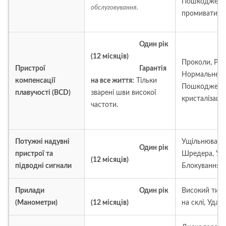
Пошкодження
обслуговування.
промивати п
Один рік
(12 місяців)
Проколи, Різи
Пристрої
Гарантія
Нормальне ви
компенсації
на все життя:
Тільки
Пошкодження
плавучості (BCD)
зварені шви високої
кристалізаціє
частоти.
Потужні надувні
Ущільнювальн
Один рік
пристрої та
Шредера, Уд
(12 місяців)
підводні сигнали
Блокування о
Прилади
Один рік
Високий тис
(Манометри)
(12 місяців)
на склі, Уда