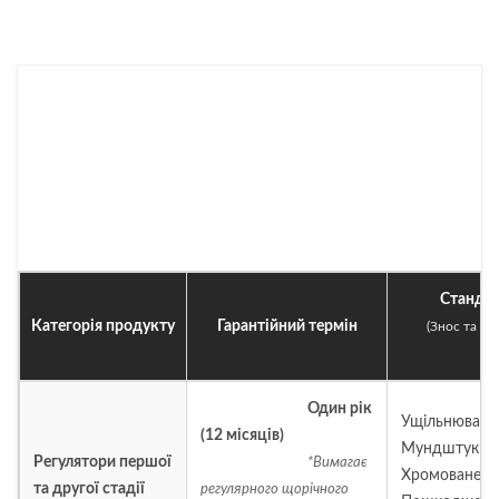
Стандар
Категорія продукту
Гарантійний термін
(Знос та р
ви
Один рік
Ущільнювальн
(12 місяців)
Мундштуки, Р
Регулятори першої
*Вимагає
Хромоване по
та другої стадії
регулярного щорічного