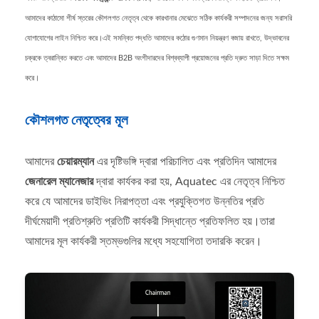
আমাদের কাঠামো শীর্ষ স্তরের কৌশলগত নেতৃত্ব থেকে কারখানার মেঝেতে সঠিক কার্যকরী সম্পাদনের জন্য সরাসরি
যোগাযোগের লাইন নিশ্চিত করে।এই সমন্বিত পদ্ধতি আমাদের কঠোর গুণমান নিয়ন্ত্রণ বজায় রাখতে, উদ্ভাবনের
চক্রকে ত্বরান্বিত করতে এবং আমাদের B2B অংশীদারদের বিশ্বব্যাপী প্রয়োজনের প্রতি দ্রুত সাড়া দিতে সক্ষম
করে।
কৌশলগত নেতৃত্বের মূল
আমাদের
চেয়ারম্যান
এর দৃষ্টিভঙ্গি দ্বারা পরিচালিত এবং প্রতিদিন আমাদের
জেনারেল ম্যানেজার
দ্বারা কার্যকর করা হয়, Aquatec এর নেতৃত্ব নিশ্চিত
করে যে আমাদের ডাইভিং নিরাপত্তা এবং প্রযুক্তিগত উন্নতির প্রতি
দীর্ঘমেয়াদী প্রতিশ্রুতি প্রতিটি কার্যকরী সিদ্ধান্তে প্রতিফলিত হয়।তারা
আমাদের মূল কার্যকরী স্তম্ভগুলির মধ্যে সহযোগিতা তদারকি করেন।