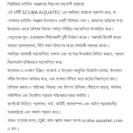
প্রিমিয়ার ডাইভিং সরঞ্জামের পিছনের সহযোগী কাঠামো
এই চার্টটি SCUBA AQUATEC এর সমন্বিত কাঠামো প্রদর্শন করে, যা
পেশাদার ডাইভিং সরঞ্জাম উৎপাদনে একটি বৈশ্বিক নেতা। আমাদের কাঠামো পণ্য
উদ্ভাবন থেকে বৈশ্বিক বিতরণ পর্যন্ত নির্বিঘ্ন সহযোগিতা উৎসাহিত করে।
নেতৃত্বের মূল: চেয়ারম্যান দীর্ঘমেয়াদী দৃষ্টি নির্ধারণ করেন। সরাসরি রিপোর্ট করেন
সাধারণ ব্যবস্থাপক, যিনি সকল বিভাগের মধ্যে কার্যকরী সমন্বয় করেন।
সমন্বিত কার্যকরী সহযোগিতা: দক্ষতা এবং পণ্যের উৎকর্ষতা নিশ্চিত করতে, প্রধান
বিভাগগুলি ঘনিষ্ঠভাবে সহযোগিতা করে:
উদ্ভাবন ও গুণমান ইঞ্জিন: গবেষণা ও উন্নয়ন আধুনিক ডিজাইন চালায়, উৎপাদন
সঠিক উৎপাদন কার্যকর করে, এবং গুণমান নিশ্চিত করে কঠোর নিরাপত্তা মান।
বৈশ্বিক বাজার ও পরিষেবা: বিক্রয় এবং বিপণন বৈশ্বিক পৌঁছানো বাড়ায়, কার্যকর
লজিস্টিক এবং নিবেদিত গ্রাহক পরিষেবার দ্বারা সমর্থিত।
কর্পোরেট ভিত্তি: প্রশাসন, অর্থ, আইটি, মানবসম্পদ এবং আইন প্রয়োজনীয়
অবকাঠামো এবং সমর্থন প্রদান করে।
আরও তথ্যের জন্য, QR কোড স্ক্যান করুন অথবা scuba-aquatec.com
এ যান।