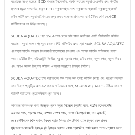
সরঞ্জামের মধ্যে রয়েছে, BCD পাওয়ার ইনফ্লেটর, প্রথম স্তরের স্কুবা রেগুলেটর এবং দ্বিতীয়
স্তরের স্কুবা রেগুলেটর, স্কুবা BCD, স্কুবা ডাইভ গেজ, স্কুবা সাব অ্যালার্ট, স্কুবা ডু অ্যালার্ট,
ডাইভ লাইট এবং স্কুবা ডাইভিংয়ের জন্য জল তলদেশের চাপ গেজ, যা 45টিরও বেশি দেশে CE
সার্টিফিকেশন সহ বিক্রি হয়েছে।
SCUBA AQUATEC হল 1984 সাল থেকে তাইওয়ানে অবস্থিত একটি শীর্ষস্থানীয় ডাইভিং
সরঞ্জাম | স্কুবা সরঞ্জাম প্রস্তুতকারক। সিই সার্টিফাইড এবং প্রো সরঞ্জাম, SCUBA AQUATEC
এর স্কুবা ডাইভিং সরঞ্জাম বিশ্বব্যাপী ডাইভারদের চমৎকার এবং অনন্য ডাইভিং অভিজ্ঞতা প্রদান
করে। ডাইভিং ফিন, সাইডমাউন্ট সিস্টেম, স্কুবা প্রেসার গেজ, ডাইভ গেজ, স্কুবা গেজ, স্কুবা গিয়ার
এবং আরও অনেক কিছু সহ ডাইভিং ও স্কুবা সরঞ্জামের বিস্তৃত নির্বাচন।
SCUBA AQUATEC তার গ্রাহকদের উচ্চ মানের জল তলায় ডাইভিং গিয়ার এবং সরঞ্জাম সরবরাহ
করে, উন্নত প্রযুক্তি এবং 42 বছরের অভিজ্ঞতার সাথে, SCUBA AQUATEC নিশ্চিত করে যে
প্রতিটি গ্রাহকের প্রয়োজনীয়তা পূরণ হচ্ছে।
আমাদের মানসম্পন্ন পণ্য
নিয়ন্ত্রক প্রথম স্তর
,
নিয়ন্ত্রক দ্বিতীয় স্তর
,
বয়েন্সি কম্পেনসেটর
,
কনসোল গেজ
,
প্রেশার গেজ
,
কম্পাস
,
ডেপথ গেজ
,
পাওয়ার ইনফ্লেটরস
,
সাব-অ্যালার্ট
,
৩০৪ স্টেইনলেস স্টিল ব্যাক
,
ট্যাঙ্ক ব্যান্ড
,
স্প্রিং ফিন স্ট্র্যাপ
,
হোজ ক্লিপ
,
রেক রিলস
,
সুইভেল সংযোগকারী
,
ট্যাঙ্ক বুট
,
ট্যাঙ্ক হোল্ডার
,
হোস প্রোটেক্টর
,
ডাস্ট ক্যাপ
,
ওভার প্রেসার ভালভ
,