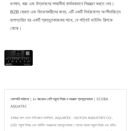
গুণমান, খরচ এবং উদ্ভাবনের সময়সীমা কার্যকরভাবে নিয়ন্ত্রণ করতে দেয়।
B2B ক্রেতা এবং বিতরণকারীদের জন্য, এটি একটি নির্ভরযোগ্য অংশীদারিত্বে
রূপান্তরিত হয় একটি প্রস্তুতকারকের সাথে, যে সত্যিই ডাইভিং শিল্পকে
বোঝে।
কোম্পানি কাঠামো | ৪০ বছরেরও বেশি স্কুবা গিয়ার ও সরঞ্জাম প্রস্তুতকারক | SCUBA
AQUATEC
1984 সাল থেকে তাইওয়ানে অবস্থিত, AQUATEC - DUTON INDUSTRY CO.,
LTD. স্কুবা গিয়ার এবং ডাইভিং সরঞ্জামের প্রস্তুতকারক। তাদের প্রধান স্কুবা গিয়ার এবং ডাইভ