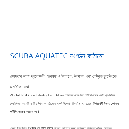
SCUBA AQUATEC সংগঠন কাঠামো
শ্রেষ্ঠতার জন্য প্রকৌশলী: গবেষণা ও উন্নয়ন, উৎপাদন এবং বৈশ্বিক ব্র্যান্ডিংকে
একত্রিত করা
AQUATEC (Duton Industry Co., Ltd.)-এ, আমাদের কোম্পানির কাঠামো কেবল একটি প্রশাসনিক
শ্রেণীবিভাগ নয়;এটি একটি কৌশলগত কাঠামো যা একটি উদ্দেশ্যে ডিজাইন করা হয়েছে:
বিশ্বব্যাপী উন্নত পেশাদার
ডাইভিং সরঞ্জাম সরবরাহ করা।
একটি শীর্ষস্থানীয়
উৎপাদক এবং ব্র্যান্ড মালিক
হিসেবে, আমাদের সকল কার্যক্রমে নির্বিঘ্ন সংহতির প্রয়োজন।