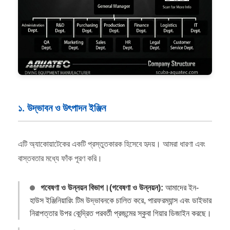
১. উদ্ভাবন ও উৎপাদন ইঞ্জিন
এটি অ্যাকোয়াটেকের একটি প্রস্তুতকারক হিসেবে হৃদয়। আমরা ধারণা এবং
বাস্তবতার মধ্যে ফাঁক পূরণ করি।
গবেষণা ও উন্নয়ন বিভাগ।(গবেষণা ও উন্নয়ন):
আমাদের ইন-
হাউস ইঞ্জিনিয়ারিং টিম উদ্ভাবনকে চালিত করে, পারফরম্যান্স এবং ডাইভার
নিরাপত্তার উপর কেন্দ্রিত পরবর্তী প্রজন্মের স্কুবা গিয়ার ডিজাইন করছে।