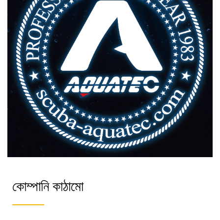
কোম্পানি কাঠামো