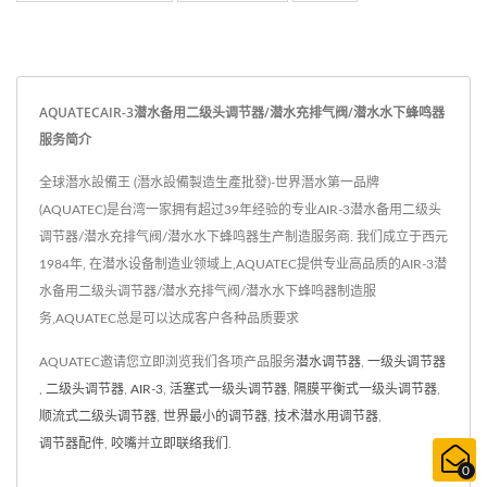
AQUATECAIR-3潜水备用二级头调节器/潜水充排气阀/潜水水下蜂鸣器
服务简介
全球潛水設備王 (潛水設備製造生產批發)-世界潛水第一品牌
(AQUATEC)是台湾一家拥有超过39年经验的专业AIR-3潜水备用二级头
调节器/潜水充排气阀/潜水水下蜂鸣器生产制造服务商. 我们成立于西元
1984年, 在潜水设备制造业领域上,AQUATEC提供专业高品质的AIR-3潜
水备用二级头调节器/潜水充排气阀/潜水水下蜂鸣器制造服
务,AQUATEC总是可以达成客户各种品质要求
AQUATEC邀请您立即浏览我们各项产品服务
潜水调节器
,
一级头调节器
,
二级头调节器
,
AIR-3
,
活塞式一级头调节器
,
隔膜平衡式一级头调节器
,
顺流式二级头调节器
,
世界最小的调节器
,
技术潜水用调节器
,
调节器配件
,
咬嘴
并
立即联络我们
.
0