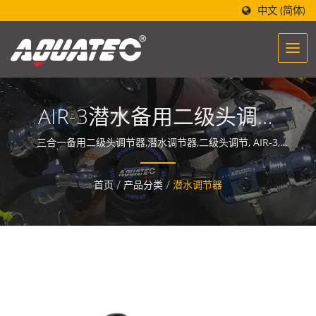
中文 (简体)
AIR-3潜水备用二级头调节
器/潜水充排气阀/潜水水下
三合一备用二级头调节器,潜水调节器,二级头调节, AIR-3,
AIR-300,潜水蜂鸣器/ 全球潜水设备王(潜水设备制造生产批
蜂鸣器
发)-世界潜水第一品牌「AQUATEC」，设计的潜水设备制造
首页
/
产品分类
/
潜水调节器
酝酿着一股能量，让人们与海洋相遇与融合。