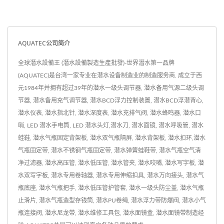
AQUATEC公司简介
全球潛水設備王 (潛水設備製造生產批發)-世界潛水第一品牌
(AQUATEC)是台湾一家专业在潜水设备制造业的制造服务商. 成立于西
元1984年并拥有超过39年的潜水一级头调节器, 潜水备用气源二级头调
节器, 潜水备用充气调节器, 潜水BCD浮力控制装置, 潜水BCD浮潜背心,
潜水仪表, 潜水指北针, 潜水深度表, 潜水充排气阀, 潜水蜂鸣器, 潜水口
哨, LED 潜水手电筒, LED 潜水头灯,潜水刀, 潜水面镜, 潜水呼吸管, 潜水
蛙鞋, 潜水气瓶固定背架板, 潜水双气瓶隔屏, 潜水背架板, 潜水扣环,潜水
气瓶固定带, 潜水不锈钢气瓶固定带, 潜水弹簧蛙鞋带, 潜水气瓶空气清
净过滤器, 潜水高压管, 潜水低压管, 潜水管夹, 潜水咬嘴, 潜水写字板, 潜
水双写字板, 潜水专用卷轴器, 潜水专用伸缩扣具, 潜水万向接头, 潜水气
瓶底座, 潜水气瓶把手, 潜水低压管护管套, 潜水一级头防尘盖, 潜水气瓶
止滑片, 潜水气瓶造型存钱筒, 潜水PU卷绳, 潜水浮力带防爆阀, 潜水小气
瓶连接阀, 潜水尼龙带, 潜水维修工具包, 潜水面镜盒, 潜水面镜带制造经