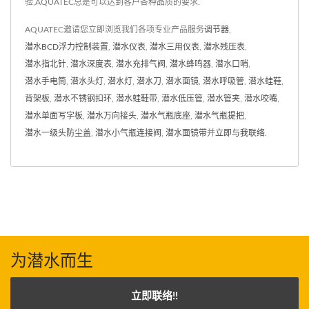
验,AQUATEC总是可以达到客户各种品质的要求.
AQUATEC邀请您立即浏览我们各项专业产品服务
调节器
,
潜水BCD浮力控制装置
,
潜水仪表
,
潜水三用仪表
,
潜水残压表
,
潜水指北针
,
潜水深度表
,
潜水充排气阀
,
潜水蜂鸣器
,
潜水口哨
,
潜水手电筒
,
潜水头灯
,
潜水灯
,
潜水刀
,
潜水面镜
,
潜水呼吸管
,
潜水蛙鞋
,
背架板
,
潜水不锈钢扣环
,
潜水蛙鞋带
,
潜水低压管
,
潜水管夹
,
潜水咬嘴
,
潜水单面写字板
,
潜水万向接头
,
潜水气瓶底座
,
潜水气瓶提把
,
潜水一级头防尘盖
,
潜水小气瓶连接阀
,
潜水面镜带
并
立即与我联络
.
为潜水而生
立即联络!!