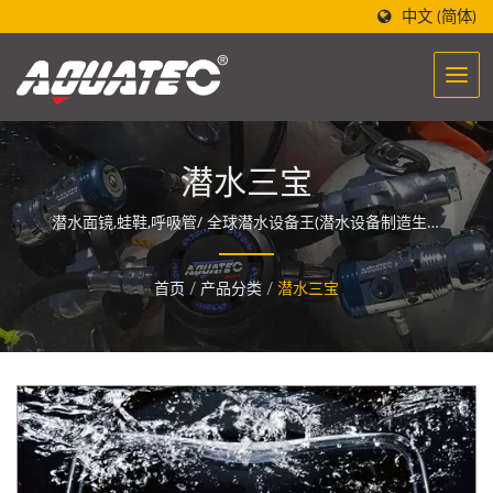
中文 (简体)
潜水三宝
潜水面镜,蛙鞋,呼吸管/ 全球潜水设备王(潜水设备制造生产
批发)-世界潜水第一品牌「AQUATEC」，设计的潜水设备制
造酝酿着一股能量，让人们与海洋相遇与融合。
首页
/
产品分类
/
潜水三宝