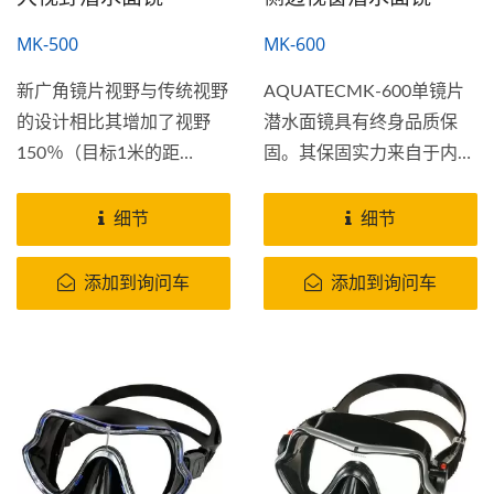
MK-500
MK-600
新广角镜片视野与传统视野
AQUATECMK-600单镜片
的设计相比其增加了视野
潜水面镜具有终身品质保
150％（目标1米的距
固。其保固实力来自于内部
离）。这个MK-500大视野
框架直接成型的高品质矽胶
潜水面镜采用了更大的镜
裙边的表面之下。
细节
细节
片，缩短眼睛与镜片之间的
距离以增大视线，降低外框
添加到询问车
添加到询问车
的厚度与外裙部的边缘以达
到最大视野要求。高品质的
矽胶面罩移至前额中央以达
到镜片和眼睛之间的距离缩
短，从而达到更广阔的视
野，灵活的蛙镜调带扣可迅
速调整其潜水面罩紧度。