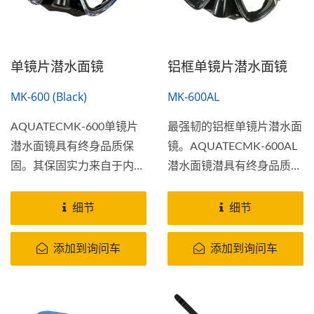
单镜片潜水面镜
铝框单镜片潜水面镜
MK-600 (Black)
MK-600AL
AQUATECMK-600单镜片
最强韧的铝框单镜片潜水面
潜水面镜具有终身品质保
镜。AQUATECMK-600AL
固。其保固实力来自于内部
潜水面镜潜具有终身品质保
框架直接成型的高品质矽胶
固但并不保固人为疏失使其
裙边的表面之下。
镜片破损。这个潜水面罩提
细节
细节
供了高强度和高刚性，这个
蛙镜还包括超清晰的光学较
添加到询问车
添加到询问车
无失真耐冲击强化玻璃。在
弱光环境下尤其是水下的光
线高透光率和低失真的超清