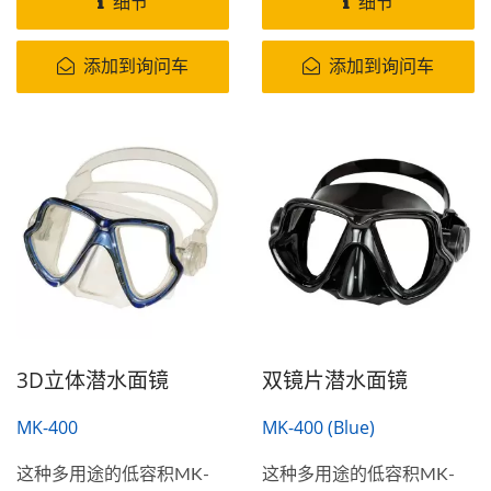
细节
细节
产故有较高的透光率，并减
玻璃是由低铁含量所生产故
少固有的绿色色调，这使得
有较高的透光率，并减少固
添加到询问车
添加到询问车
潜水面罩较无失真，有助于
有的绿色色调，这使得潜水
改善肤色和低光照能见度的
面罩较无失真，MK-355...
水下条件，再加上无框矽胶
蛙镜容易调整的蛙镜带，
MK-350...
3D立体潜水面镜
双镜片潜水面镜
MK-400
MK-400 (Blue)
这种多用途的低容积MK-
这种多用途的低容积MK-