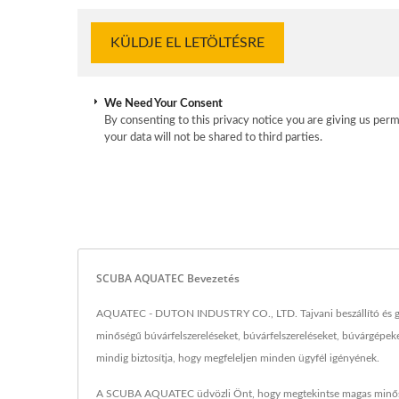
We Need Your Consent
By consenting to this privacy notice you are giving us perm
your data will not be shared to third parties.
SCUBA AQUATEC Bevezetés
AQUATEC - DUTON INDUSTRY CO., LTD. Tajvani beszállító és gyár
minőségű búvárfelszereléseket, búvárfelszereléseket, búvárgépek
mindig biztosítja, hogy megfeleljen minden ügyfél igényének.
A SCUBA AQUATEC üdvözli Önt, hogy megtekintse magas minő