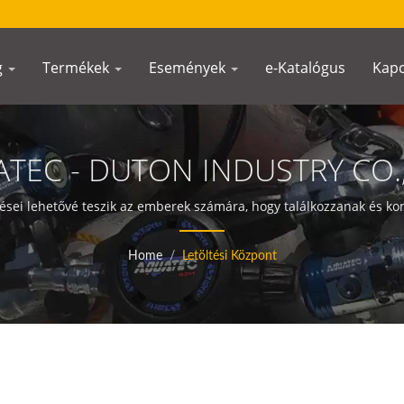
g
Termékek
Események
e-Katalógus
Kapc
TEC - DUTON INDUSTRY CO.,
sei lehetővé teszik az emberek számára, hogy találkozzanak és k
Home
/
Letöltési Központ