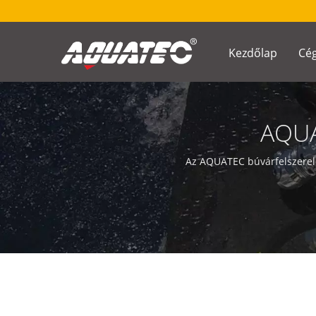
Kezdőlap
Cé
AQUA
Az AQUATEC búvárfelszerelé