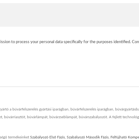
ission to process your personal data specifically for the purposes identified. Con
tó a búvárfelszerelés gyártási iparágban, búvárfelszerelés iparágban, búvárgyárt
et, búvárriasztót, búvárlámpát, búvárzseblámpát, búvárszabályozót. A fejlett techno
ségű termékeinket
Szabályozó Első Fázis
,
Szabályozó Második Fázis
,
Felfújható Komp