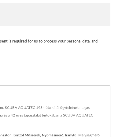
sent is required for us to process your personal data, and
ásban. SCUBA AQUATEC 1984 óta kínál ügyfeleinek magas
lógia és a 42 éves tapasztalat birtokában a SCUBA AQUATEC
enzátor
,
Konzol Műszerek
,
Nyomásmérő
,
Iránytű
,
Mélységmérő
,