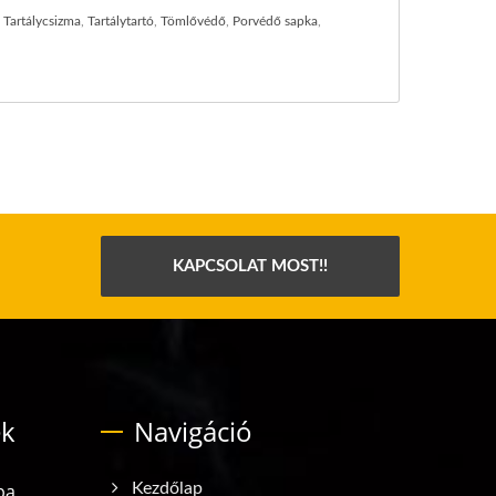
,
Tartálycsizma
,
Tartálytartó
,
Tömlővédő
,
Porvédő sapka
,
KAPCSOLAT MOST!!
ek
Navigáció
pa
Kezdőlap