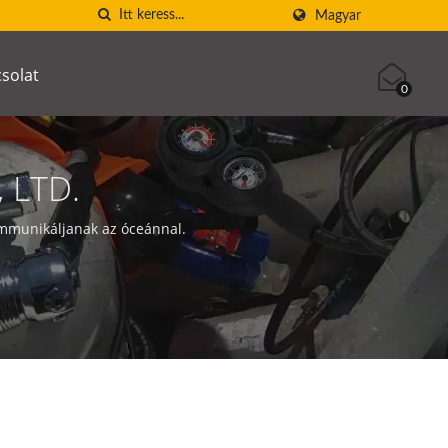
Magyar
solat
0
 LTD.
ommunikáljanak az óceánnal.