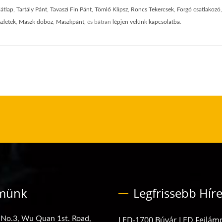
átlap
,
Tartály Pánt
,
Tavaszi Fin Pánt
,
Tömlő Klipsz
,
Roncs Tekercsek
,
Forgó csatlakozó
zletek
,
Maszk doboz
,
Maszkpánt
, és bátran
lépjen velünk kapcsolatba
.
münk
Legfrissebb Hír
 No.3, Wu Quan 1st. Road,
LED-1700 Búvár LED Fejlám