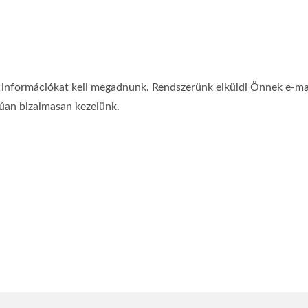
formációkat kell megadnunk. Rendszerünk elküldi Önnek e-mail fi
rúan bizalmasan kezelünk.