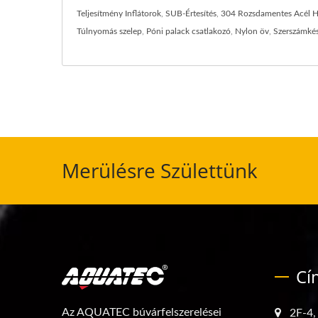
Teljesítmény Inflátorok
,
SUB-Értesítés
,
304 Rozsdamentes Acél H
Túlnyomás szelep
,
Póni palack csatlakozó
,
Nylon öv
,
Szerszámkés
Merülésre Születtünk
Cí
Az AQUATEC búvárfelszerelései
2F-4,