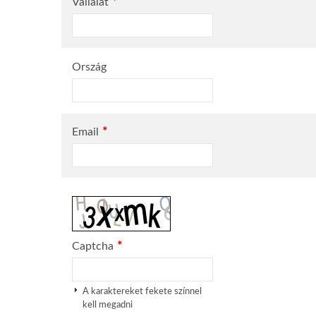
*
Vállalat
Ország
*
Email
*
Captcha
A karaktereket fekete színnel
kell megadni