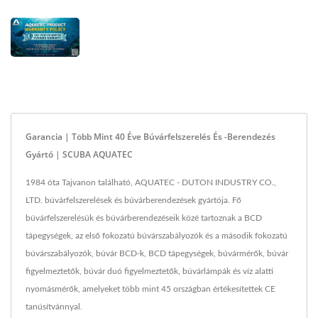
Garancia | Több Mint 40 Éve Búvárfelszerelés És -berendezés
Gyártó | SCUBA AQUATEC
1984 óta Tajvanon található, AQUATEC - DUTON INDUSTRY CO.,
LTD. búvárfelszerelések és búvárberendezések gyártója. Fő
búvárfelszerelésük és búvárberendezéseik közé tartoznak a BCD
tápegységek, az első fokozatú búvárszabályozók és a második fokozatú
búvárszabályozók, búvár BCD-k, BCD tápegységek, búvármérők, búvár
figyelmeztetők, búvár duó figyelmeztetők, búvárlámpák és víz alatti
nyomásmérők, amelyeket több mint 45 országban értékesítettek CE
tanúsítvánnyal.