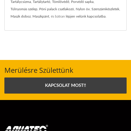
Tartálycsizma
,
Tartálytartó
,
Tömlővédő
,
Porvédő sapka
,
Túlnyomás szelep
,
Póni palack csatlakozó
,
Nylon öv
,
Szerszámkészletek
,
Maszk doboz
,
Maszkpánt
, és bátran
lépjen velünk kapcsolatba
.
Merülésre Születtünk
KAPCSOLAT MOST!!