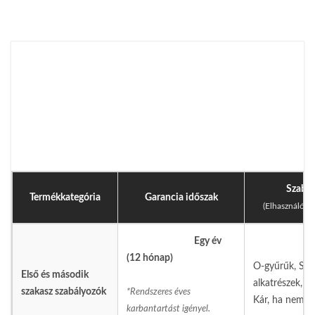
Szabvá
Termékkategória
Garancia időszak
(Elhasználódá
Egy év
(12 hónap)
O-gyűrűk, Szá
Első és második
alkatrészek, K
szakasz szabályozók
*Rendszeres éves
Kár, ha nem öbl
karbantartást igényel.