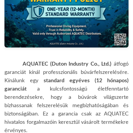
AQUATEC (Duton Industry Co., Ltd.)
átfogó
garanciát kínál professzionális búvárfelszerelésére.
Kínálunk egy
standard egyéves (12 hónapos)
garanciát
a kulcsfontosságú életfenntartó
berendezésekre, hogy a búvárok világszerte
bízhassanak felszerelésük megbízhatóságában és
biztonságában. Ez a garancia csak az AQUATEC
hivatalos forgalmazóin keresztül vásárolt termékekre
érvényes.