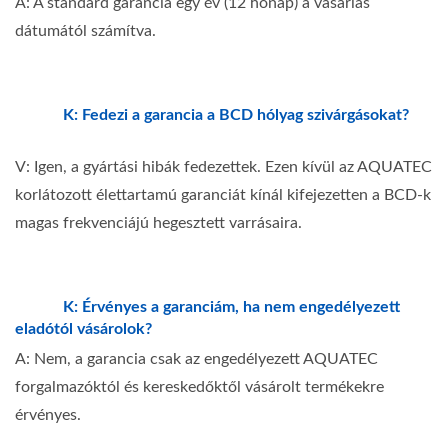
A: A standard garancia egy év (12 hónap) a vásárlás
dátumától számítva.
K: Fedezi a garancia a BCD hólyag szivárgásokat?
V: Igen, a gyártási hibák fedezettek. Ezen kívül az AQUATEC
korlátozott élettartamú garanciát kínál kifejezetten a BCD-k
magas frekvenciájú hegesztett varrásaira.
K: Érvényes a garanciám, ha nem engedélyezett
eladótól vásárolok?
A: Nem, a garancia csak az engedélyezett AQUATEC
forgalmazóktól és kereskedőktől vásárolt termékekre
érvényes.