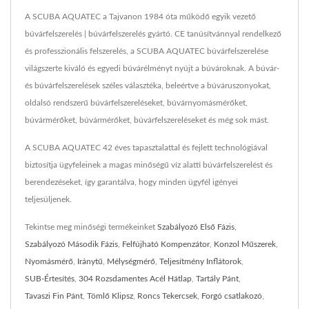
A SCUBA AQUATEC a Tajvanon 1984 óta működő egyik vezető
búvárfelszerelés | búvárfelszerelés gyártó. CE tanúsítvánnyal rendelkező
és professzionális felszerelés, a SCUBA AQUATEC búvárfelszerelése
világszerte kiváló és egyedi búvárélményt nyújt a búvároknak. A búvár-
és búvárfelszerelések széles választéka, beleértve a búváruszonyokat,
oldalsó rendszerű búvárfelszereléseket, búvárnyomásmérőket,
búvármérőket, búvármérőket, búvárfelszereléseket és még sok mást.
A SCUBA AQUATEC 42 éves tapasztalattal és fejlett technológiával
biztosítja ügyfeleinek a magas minőségű víz alatti búvárfelszerelést és
berendezéseket, így garantálva, hogy minden ügyfél igényei
teljesüljenek.
Tekintse meg minőségi termékeinket
Szabályozó Első Fázis
,
Szabályozó Második Fázis
,
Felfújható Kompenzátor
,
Konzol Műszerek
,
Nyomásmérő
,
Iránytű
,
Mélységmérő
,
Teljesítmény Inflátorok
,
SUB-Értesítés
,
304 Rozsdamentes Acél Hátlap
,
Tartály Pánt
,
Tavaszi Fin Pánt
,
Tömlő Klipsz
,
Roncs Tekercsek
,
Forgó csatlakozó
,