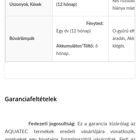
Kés rozsdásod
Uszonyok, Kések
(12 hónap)
hiánya miatt), 
Fénytest:
Egy év (12 hónap)
O-gyűrű elhan
Búvárlámpák
áradás, Akkumu
Akkumulátor/Töltő:
6
kiégés.
hónap.
Garanciafeltételek
Fedezeti jogosultság:
Ez a garancia kizárólag az
AQUATEC termékek eredeti vásárlójára vonatkozik,
amelyeket egy hivatalos forgalmazótól vásároltak. Fedi
az