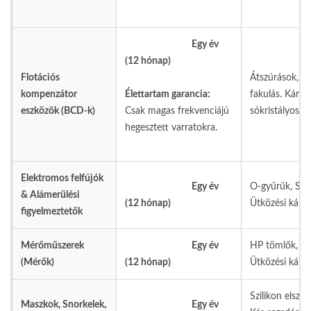
Egy év
(12 hónap)
Flotációs
Átszúrások, V
kompenzátor
Élettartam garancia:
fakulás. Kár, 
eszközök (BCD-k)
Csak magas frekvenciájú
sókristályosod
hegesztett varratokra.
Elektromos felfújók
Egy év
O-gyűrűk, Sch
& Alámerülési
(12 hónap)
Ütközési kár, 
figyelmeztetők
Mérőműszerek
Egy év
HP tömlők, Üv
(Mérők)
(12 hónap)
Ütközési kár.
Szilikon elszí
Maszkok, Snorkelek,
Egy év