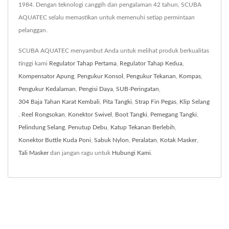
1984. Dengan teknologi canggih dan pengalaman 42 tahun, SCUBA
AQUATEC selalu memastikan untuk memenuhi setiap permintaan
pelanggan.
SCUBA AQUATEC menyambut Anda untuk melihat produk berkualitas
tinggi kami
Regulator Tahap Pertama
,
Regulator Tahap Kedua
,
Kompensator Apung
,
Pengukur Konsol
,
Pengukur Tekanan
,
Kompas
,
Pengukur Kedalaman
,
Pengisi Daya
,
SUB-Peringatan
,
304 Baja Tahan Karat Kembali
,
Pita Tangki
,
Strap Fin Pegas
,
Klip Selang
,
Reel Rongsokan
,
Konektor Swivel
,
Boot Tangki
,
Pemegang Tangki
,
Pelindung Selang
,
Penutup Debu
,
Katup Tekanan Berlebih
,
Konektor Buttle Kuda Poni
,
Sabuk Nylon
,
Peralatan
,
Kotak Masker
,
Tali Masker
dan jangan ragu untuk
Hubungi Kami
.