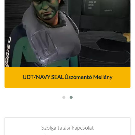
UDT/NAVY SEAL Úszómentő Mellény
Szolgáltatási kapcsolat