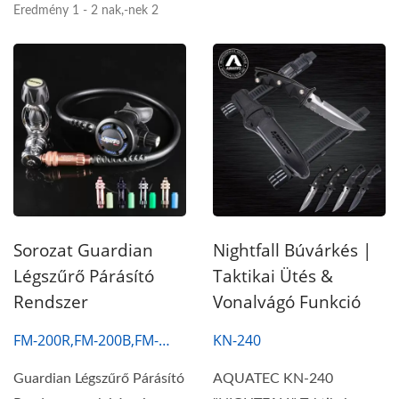
Eredmény 1 - 2 nak,-nek 2
Sorozat Guardian
Nightfall Búvárkés |
Légszűrő Párásító
Taktikai Ütés &
Rendszer
Vonalvágó Funkció
FM-200R,FM-200B,FM-
KN-240
200S,FM-200G
Guardian Légszűrő Párásító
AQUATEC KN-240