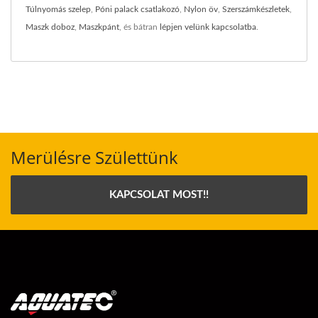
Túlnyomás szelep
,
Póni palack csatlakozó
,
Nylon öv
,
Szerszámkészletek
,
Maszk doboz
,
Maszkpánt
, és bátran
lépjen velünk kapcsolatba
.
Merülésre Születtünk
KAPCSOLAT MOST!!