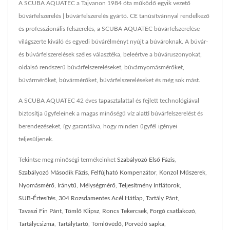
A SCUBA AQUATEC a Tajvanon 1984 óta működő egyik vezető
búvárfelszerelés | búvárfelszerelés gyártó. CE tanúsítvánnyal rendelkező
és professzionális felszerelés, a SCUBA AQUATEC búvárfelszerelése
világszerte kiváló és egyedi búvárélményt nyújt a búvároknak. A búvár-
és búvárfelszerelések széles választéka, beleértve a búváruszonyokat,
oldalsó rendszerű búvárfelszereléseket, búvárnyomásmérőket,
búvármérőket, búvármérőket, búvárfelszereléseket és még sok mást.
A SCUBA AQUATEC 42 éves tapasztalattal és fejlett technológiával
biztosítja ügyfeleinek a magas minőségű víz alatti búvárfelszerelést és
berendezéseket, így garantálva, hogy minden ügyfél igényei
teljesüljenek.
Tekintse meg minőségi termékeinket
Szabályozó Első Fázis
,
Szabályozó Második Fázis
,
Felfújható Kompenzátor
,
Konzol Műszerek
,
Nyomásmérő
,
Iránytű
,
Mélységmérő
,
Teljesítmény Inflátorok
,
SUB-Értesítés
,
304 Rozsdamentes Acél Hátlap
,
Tartály Pánt
,
Tavaszi Fin Pánt
,
Tömlő Klipsz
,
Roncs Tekercsek
,
Forgó csatlakozó
,
Tartálycsizma
,
Tartálytartó
,
Tömlővédő
,
Porvédő sapka
,