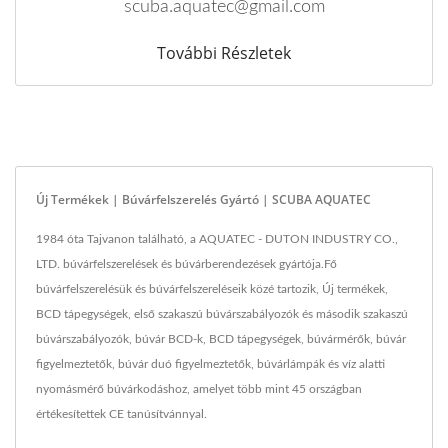
scuba.aquatec@gmail.com
További Részletek
Új Termékek | Búvárfelszerelés Gyártó | SCUBA AQUATEC
1984 óta Tajvanon található, a AQUATEC - DUTON INDUSTRY CO.,
LTD. búvárfelszerelések és búvárberendezések gyártója.Fő
búvárfelszerelésük és búvárfelszereléseik közé tartozik, Új termékek,
BCD tápegységek, első szakaszú búvárszabályozók és második szakaszú
búvárszabályozók, búvár BCD-k, BCD tápegységek, búvármérők, búvár
figyelmeztetők, búvár duó figyelmeztetők, búvárlámpák és víz alatti
nyomásmérő búvárkodáshoz, amelyet több mint 45 országban
értékesítettek CE tanúsítvánnyal.