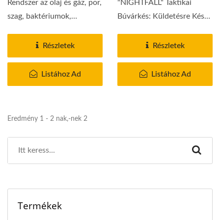
Rendszer az olaj és gáz, por,
"NIGHTFALL" Taktikai
szag, baktériumok,
Búvárkés: Küldetésre Kész
nehézfémek...
Megbízhatóság. Katonai...
Részletek
Részletek
Listához Ad
Listához Ad
Eredmény 1 - 2 nak,-nek 2
Termékek