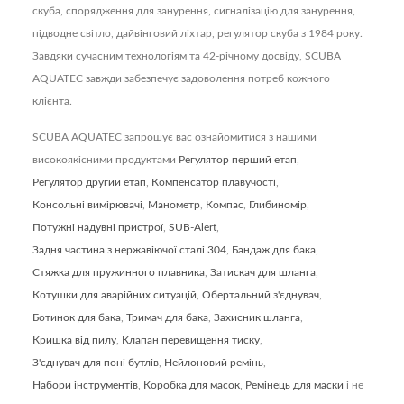
скуба, спорядження для занурення, сигналізацію для занурення,
підводне світло, дайвінговий ліхтар, регулятор скуба з 1984 року.
Завдяки сучасним технологіям та 42-річному досвіду, SCUBA
AQUATEC завжди забезпечує задоволення потреб кожного
клієнта.
SCUBA AQUATEC запрошує вас ознайомитися з нашими
високоякісними продуктами
Регулятор перший етап
,
Регулятор другий етап
,
Компенсатор плавучості
,
Консольні вимірювачі
,
Манометр
,
Компас
,
Глибиномір
,
Потужні надувні пристрої
,
SUB-Alert
,
Задня частина з нержавіючої сталі 304
,
Бандаж для бака
,
Стяжка для пружинного плавника
,
Затискач для шланга
,
Котушки для аварійних ситуацій
,
Обертальний з'єднувач
,
Ботинок для бака
,
Тримач для бака
,
Захисник шланга
,
Кришка від пилу
,
Клапан перевищення тиску
,
З'єднувач для поні бутлів
,
Нейлоновий ремінь
,
Набори інструментів
,
Коробка для масок
,
Ремінець для маски
і не