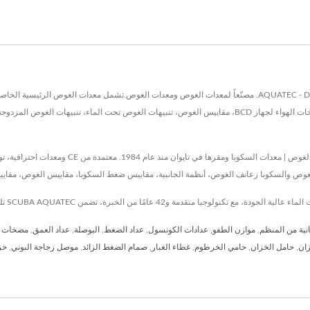
المرحلة الأولى ومنظمات الغوص من المرحلة الثانية، أجهزة BCD، مضخات الهواء لجهاز BCD، مقاييس الغوص، تنبيهات
وص والسكوبا زعانف الغوص، أنظمة الجانبية، مقاييس ضغط السكوبا، مقاييس الغوص، مقاييس
انية من المنظم
,
موازن الطفو
,
عدادات الكونسول
,
عداد الضغط
,
البوصلة
,
عداد العمق
,
مضخات ال
زان
,
حامل الخزان
,
حامي الخرطوم
,
غطاء الغبار
,
صمام الضغط الزائد
,
موصل زجاجة البوني
,
حز