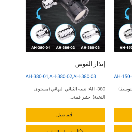
إنذار الغوص
AH-380-01,AH-380-02,AH-380-03
AH-150-
(متوسط)
AH-380: تنبيه الثنائي النهائي (مستوى
النخبة) اختبر قمة...
تفاصيل
أضف إلى القائمة