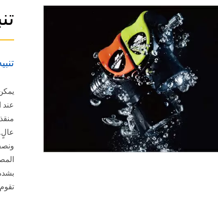
تن
تنبي
المص
تقوم 