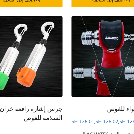
ترطيب فلتر الهواء سلسلة
سترة نجاة عائمة VY
غارديان
SEAL
واء للغوص
جرس إشارة رافعة خزان
السلامة للغوص
SH-126-01,SH-126-02,SH-12