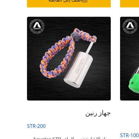
UDT/NA
نظام ترطيب فلتر الهواء سلسلة
غارديان
جهاز رنين
STR-200
STR-100