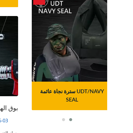
لسلة
سترة نجاة عائمة UDT/NAVY
نظام 
SEAL
بوق اله
6-03