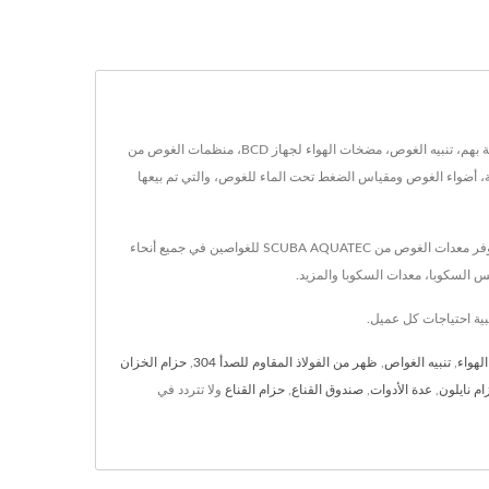
تقع في تايوان منذ عام 1984، وقد كانت AQUATEC - DUTON INDUSTRY CO., LTD. مصنّعاً لمعدات الغوص ومعدات الغوص.تشمل معدات الغوص الرئيسية الخاصة بهم، تنبيه الغوص، مضخات الهواء لجهاز BCD، منظمات الغوص من
 الغوص تحت الماء، تنبيهات الغوص المزدوجة، أضواء الغوص ومقياس الضغط تحت الماء للغوص، والتي تم بيعها
SCUBA AQUATEC هي واحدة من الشركات الرائدة في تصنيع معدات الغوص | معدات السكوبا ومقرها في تايوان منذ عام 1984. معتمدة من CE ومعدات احترافية، توفر معدات الغوص من SCUBA AQUATEC للغواصين في جميع أنحاء
 السكوبا، معدات السكوبا والمزيد.
هواء
,
تنبيه الغواص
,
ظهر من الفولاذ المقاوم للصدأ 304
,
حزام الخزان
ام نايلون
,
عدة الأدوات
,
صندوق القناع
,
حزام القناع
ولا تتردد في