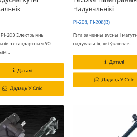
альнік
Надувальнікі
PI-208, PI-208(B)
 PI-203 Электрычны
Гэта заменны вусны і магут
ьнік з стандартным 90-
надувальнік, які ўключае...
ым...
Дэталі
Дэталі
Дадаць У Спіс
Дадаць У Спіс