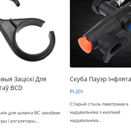
выя Заціскі Для
Скуба Пауэр Інфлят
гаў BCD
PI-201
Старый стыль паветранага
надувальніка з кнопкай
нік для шланга BC захоўвае
надувальніка...
ры і рэгулятары...