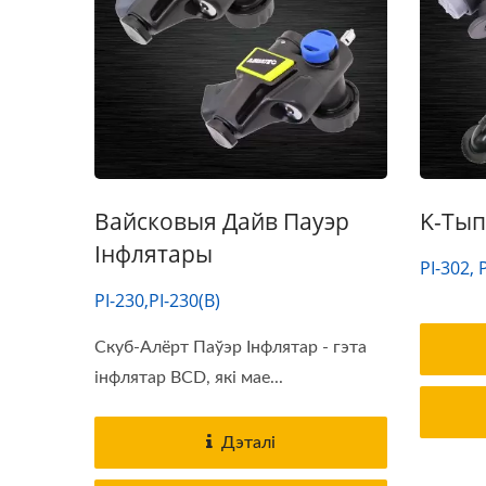
Вайсковыя Дайв Пауэр
K-Тып
Інфлятары
PI-302, 
PI-230,PI-230(B)
Скуб-Алёрт Паўэр Інфлятар - гэта
інфлятар BCD, які мае...
Дэталі