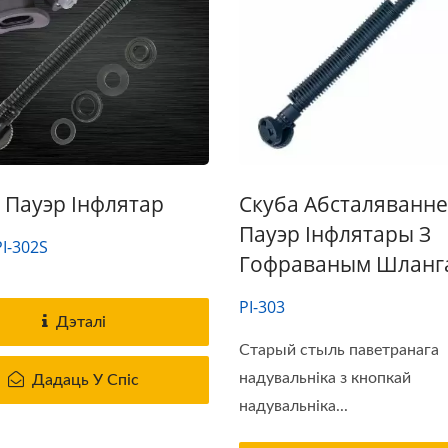
 Пауэр Інфлятар
Скуба Абсталяванне
Пауэр Інфлятары З
PI-302S
Гофраваным Шланг
PI-303
Дэталі
Старый стыль паветранага
надувальніка з кнопкай
Дадаць У Спіс
надувальніка...