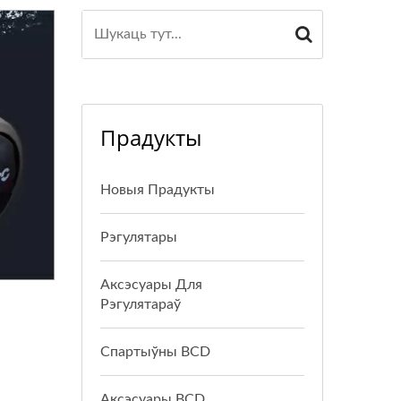
Прадукты
Новыя Прадукты
Рэгулятары
Аксэсуары Для
Рэгулятараў
Спартыўны BCD
Аксэсуары BCD