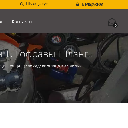
Беларуская
ог
Кантакты
0
н T, Гофравы Шланг |
BA AQUATEC
устрэцца і ўзаемадзейнічаць з акіянам.