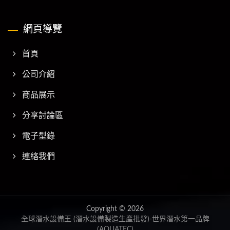
網頁導覽
首頁
公司介紹
商品展示
分享討論區
電子型錄
連絡我們
Copyright © 2026
全球潛水設備王 (潛水設備製造生產批發)-世界潛水第一品牌
(AQUATEC)