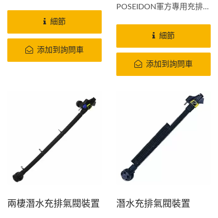
度及降低故障率且易於維
POSEIDON軍方專用充排氣
修。 全新的氣動式充排氣
閥。
細節
設計，能精準的控制浮力，
細節
輕鬆呈現完美的中性浮力。
添加到詢問車
創新的氣動式充排氣控制系
添加到詢問車
統。 結合水下蜂鳴器使
用。 增加空氣流動速度(充
氣/排氣)提升標準充排氣控
制性能。 全新設計的洩氣
閥，使用者可直覺的控制反
應。 流線型的設計，減少
拖拉及龐大體積。 實現完
美的浮力控制及精確的手指
頭操控。 三種排氣方式:氣
動、拉閥及吹氣排氣。
兩棲潛水充排氣閥裝置
潛水充排氣閥裝置