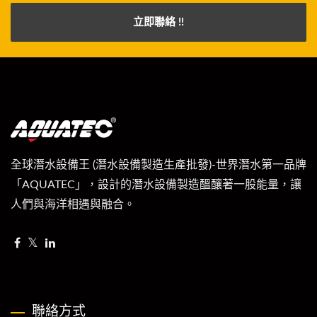
立即聯絡 !!
全球潛水設備王 (潛水設備製造生產批發)-世界潛水第一品牌
「AQUATEC」，設計的潛水設備製造醞釀著一股能量，讓
人們與海洋相遇與融合。
聯絡方式