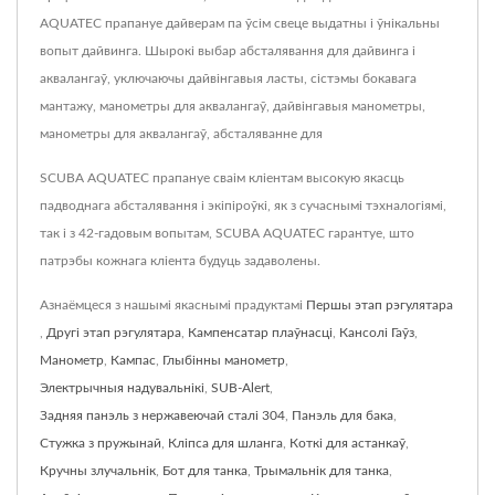
AQUATEC прапануе дайверам па ўсім свеце выдатны і ўнікальны
вопыт дайвинга. Шырокі выбар абсталявання для дайвинга і
аквалангаў, уключаючы дайвінгавыя ласты, сістэмы бокавага
мантажу, манометры для аквалангаў, дайвінгавыя манометры,
манометры для аквалангаў, абсталяванне для
SCUBA AQUATEC прапануе сваім кліентам высокую якасць
падводнага абсталявання і экіпіроўкі, як з сучаснымі тэхналогіямі,
так і з 42-гадовым вопытам, SCUBA AQUATEC гарантуе, што
патрэбы кожнага кліента будуць задаволены.
Азнаёмцеся з нашымі якаснымі прадуктамі
Першы этап рэгулятара
,
Другі этап рэгулятара
,
Кампенсатар плаўнасці
,
Кансолі Гаўз
,
Манометр
,
Кампас
,
Глыбінны манометр
,
Электрычныя надувальнікі
,
SUB-Alert
,
Задняя панэль з нержавеючай сталі 304
,
Панэль для бака
,
Стужка з пружынай
,
Кліпса для шланга
,
Коткі для астанкаў
,
Кручны злучальнік
,
Бот для танка
,
Трымальнік для танка
,