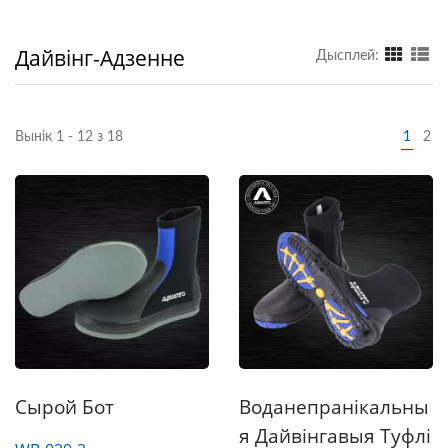
Дайвінг-Адзенне
Дысплей:
Вынік 1 - 12 з 18
1
2
Сырой Бот
Воданепранікальны
Я Дайвінгавыя Туфлі