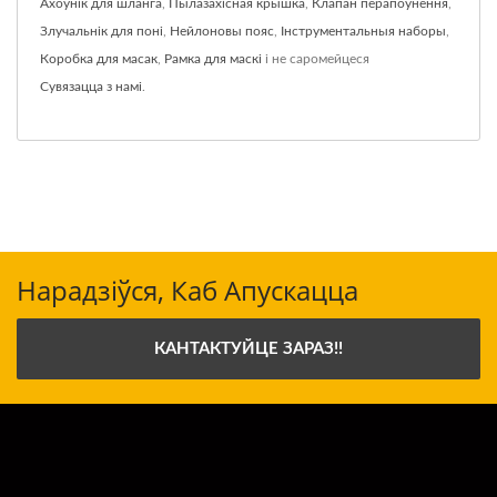
Ахоўнік для шланга
,
Пылазахісная крышка
,
Клапан перапоўнення
,
Злучальнік для поні
,
Нейлоновы пояс
,
Інструментальныя наборы
,
Коробка для масак
,
Рамка для маскі
і не саромейцеся
Сувязацца з намі
.
Нарадзіўся, Каб Апускацца
КАНТАКТУЙЦЕ ЗАРАЗ!!