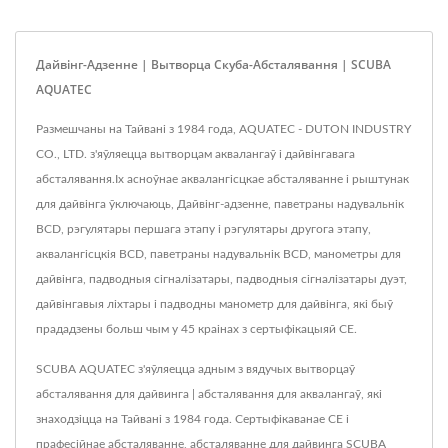
Дайвінг-Адзенне | Вытворца Скуба-Абсталявання | SCUBA
AQUATEC
Размешчаны на Тайвані з 1984 года, AQUATEC - DUTON INDUSTRY
CO., LTD. з'яўляецца вытворцам аквалангаў і дайвінгавага
абсталявання.Іх асноўнае аквалангісцкае абсталяванне і рыштунак
для дайвінга ўключаюць, Дайвінг-адзенне, паветраны надувальнік
BCD, рэгулятары першага этапу і рэгулятары другога этапу,
аквалангісцкія BCD, паветраны надувальнік BCD, манометры для
дайвінга, падводныя сігналізатары, падводныя сігналізатары дуэт,
дайвінгавыя ліхтары і падводны манометр для дайвінга, які быў
прададзены больш чым у 45 краінах з сертыфікацыяй CE.
SCUBA AQUATEC з'яўляецца адным з вядучых вытворцаў
абсталявання для дайвинга | абсталявання для аквалангаў, які
знаходзіцца на Тайвані з 1984 года. Сертыфікаванае CE і
прафесійнае абсталяванне, абсталяванне для дайвинга SCUBA