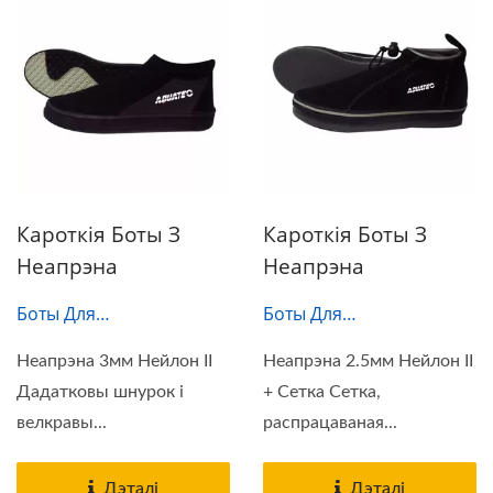
Кароткія Боты З
Кароткія Боты З
Неапрэна
Неапрэна
Боты Для
Боты Для
Гідрокасцюма-003
Гідрокасцюма-004
Неапрэна 3мм Нейлон II
Неапрэна 2.5мм Нейлон II
Дадатковы шнурок і
+ Сетка Сетка,
велкравы...
распрацаваная...
Дэталі
Дэталі