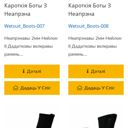
Кароткія Боты З
Кароткія Боты З
Неапрэна
Неапрэна
Wetsuit_Boots-007
Wetsuit_Boots-008
Неапрэнавы 2мм Нейлон
Неапрэнавы 2мм Нейлон
II Дадатковы велкравы
II Дадатковы велкравы
рамень...
рамень...
Дэталі
Дэталі
Дадаць У Спіс
Дадаць У Спіс