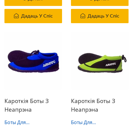
Дадаць У Спіс
Дадаць У Спіс
Кароткія Боты З
Кароткія Боты З
Неапрэна
Неапрэна
Боты Для
Боты Для
Гідрокасцюма-005
Гідрокасцюма-006