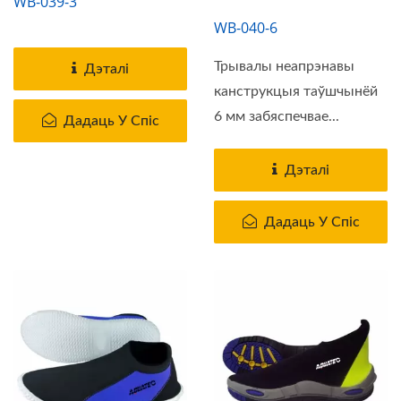
WB-039-3
WB-040-6
Трывалы неапрэнавы
Дэталі
канструкцыя таўшчынёй
6 мм забяспечвае...
Дадаць У Спіс
Дэталі
Дадаць У Спіс