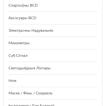
Спартыўны BCD
Аксэсуары BCD
Электрычны Надувальнік
Манометры
Суб Сігнал
Светодыёдныя Ліхтары
Нож
Маска / Фіны / Сноркель
Інструменты Для Балонаў