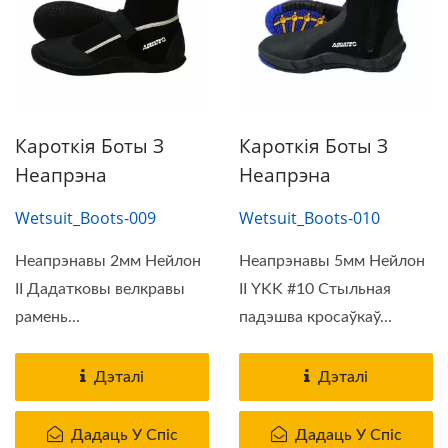
Кароткія Боты З
Кароткія Боты З
Неапрэна
Неапрэна
Wetsuit_Boots-009
Wetsuit_Boots-010
Неапрэнавы 2мм Нейлон
Неапрэнавы 5мм Нейлон
II Дадатковы велкравы
II YKK #10 Стыльная
рамень...
падэшва кросаўкаў...
Дэталі
Дэталі
Дадаць У Спіс
Дадаць У Спіс