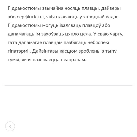
Гідракостюмы звычайна носяць плавцы, дайверы
або серфінгісты, якія плаваюць у халоднай вадзе.
Гідракостюмы могуць ізаляваць плавцоў або
дапамагаць ім захоўваць цяпло цела. У сваю чаргу,
гэта дапамагае плавцам пазбягаць небяспекі
гіпатэрміі. Дайвінгавы касцюм зроблены з тыпу
гумкі, якая называецца неапрэнам.