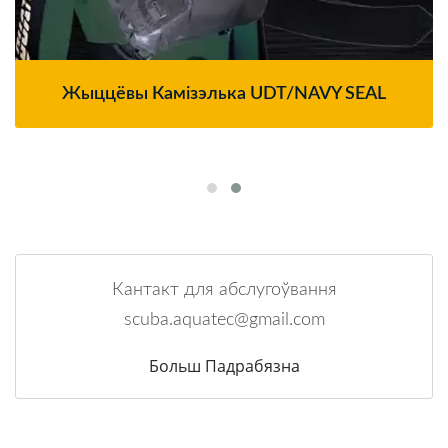
Жыццёвы Камізэлька UDT/NAVY SEAL
Кантакт для абслугоўвання
scuba.aquatec@gmail.com
Больш Падрабязна