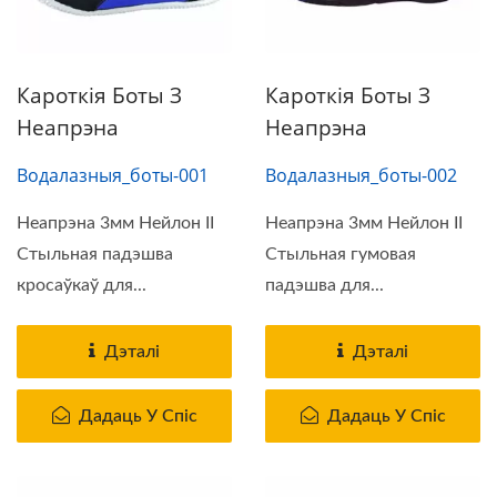
Кароткія Боты З
Кароткія Боты З
Неапрэна
Неапрэна
Водалазныя_боты-001
Водалазныя_боты-002
Неапрэна 3мм Нейлон II
Неапрэна 3мм Нейлон II
Стыльная падэшва
Стыльная гумовая
кросаўкаў для...
падэшва для...
Дэталі
Дэталі
Дадаць У Спіс
Дадаць У Спіс