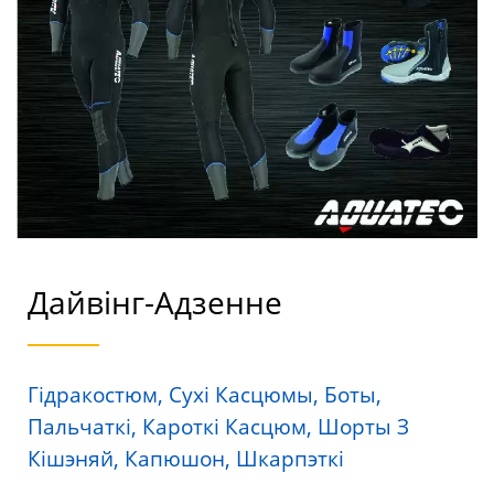
Дайвінг-Адзенне
Гідракостюм, Сухі Касцюмы, Боты,
Пальчаткі, Кароткі Касцюм, Шорты З
Кішэняй, Капюшон, Шкарпэткі