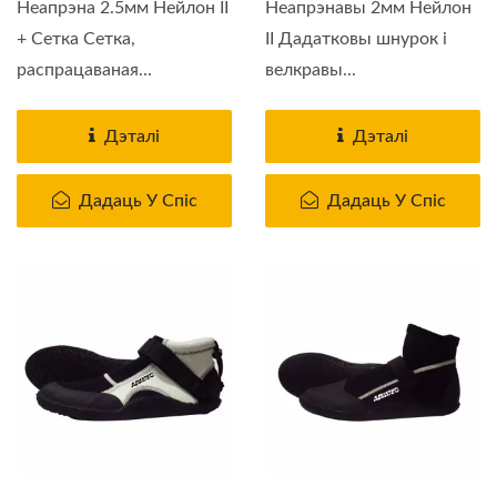
Неапрэна 2.5мм Нейлон II
Неапрэнавы 2мм Нейлон
+ Сетка Сетка,
II Дадатковы шнурок і
распрацаваная...
велкравы...
Дэталі
Дэталі
Дадаць У Спіс
Дадаць У Спіс