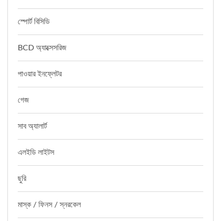
স্পোর্ট বিসিডি
BCD অ্যাক্সেসরিজ
পাওয়ার ইনফ্লেটর
গেজ
সাব অ্যালার্ট
এলইডি লাইটস
ছুরি
মাস্ক / ফিনস / স্নরকেল