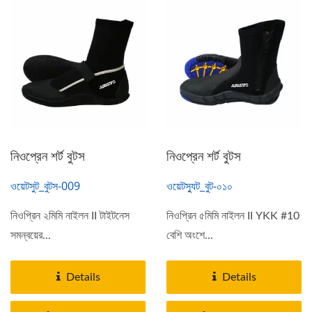
নিওপ্রেন শর্ট বুটস
নিওপ্রেন শর্ট বুটস
ওয়েটসুট_বুটস-009
ওয়েটস্যুট_বুট-০১০
নিওপ্রিন ২মিমি নাইলন II টাইটনেস
নিওপ্রিন ৫মিমি নাইলন II YKK #10
সমন্বয়ের...
বেশি অংশে...
Details
Details