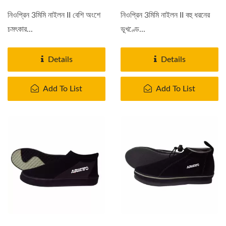
নিওপ্রিন 3মিমি নাইলন II বেশি অংশে
নিওপ্রিন 3মিমি নাইলন II বহু ধরনের
চমৎকার...
ভূখণ্ডে...
Details
Details
Add To List
Add To List