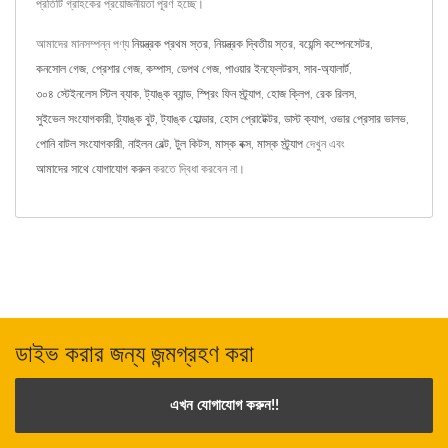
প্রতিটি গ্রাহকের প্রয়োজনীয়তা পূরণ হচ্ছে।
আমাদের মানসম্পন্ন পণ্য
নিয়ন্ত্রক প্রথম স্তর
,
নিয়ন্ত্রক দ্বিতীয় স্তর
,
বয়েন্সি কম্পেনসেটর
,
কনসোল গেজ
,
প্রেশার গেজ
,
কম্পাস
,
ডেপথ গেজ
,
পাওয়ার ইনফ্লেটরস
,
সাব-অ্যালার্ট
,
৩০৪ স্টেইনলেস স্টিল ব্যাক
,
ট্যাঙ্ক ব্যান্ড
,
স্প্রিং ফিন স্ট্র্যাপ
,
হোজ ক্লিপ
,
রেক রিলস
,
সুইভেল সংযোগকারী
,
ট্যাঙ্ক বুট
,
ট্যাঙ্ক হোল্ডার
,
হোস প্রোটেক্টর
,
ডাস্ট ক্যাপ
,
ওভার প্রেসার ভালভ
,
পোনি বাটল সংযোগকারী
,
নাইলন বেল্ট
,
টুল কিটস
,
মাস্ক বক্স
,
মাস্ক স্ট্র্যাপ
দেখুন এবং
আমাদের সাথে যোগাযোগ করুন
করতে দ্বিধা করবেন না।
ডাইভ করার জন্য জন্মগ্রহণ করা
এখন যোগাযোগ করুন!!