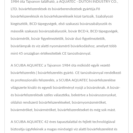
1984 óta Tajvanon található, a AQUATEC - DUTON INDUSTRY CO.,
LTD. búvárfelszerelések és búvárberendezések gyártója.Fő
búvárfelszerelésük és búvárfelszereléseik közé tartozik, Szabályozó
kiegészítők, BCD tápegységek, első szakaszú búvárszabályozók és
második szakaszú búvárszabályozók, búvár BCD-k, BCD tápegységek,
búvármérők, búvár figyelmeztetők, búvár duó figyelmeztetők,
búvárlámpák és víz alatti nyomásmérő búvárkodáshoz, amelyet több
mint 45 országban értékesítettek CE tanúsítvánnyal.
A SCUBA AQUATEC a Tajvanon 1984 óta működő egyik vezető
búvárfelszerelés | búvárfelszerelés gyártó. CE tanúsítvánnyal rendelkező
és professzionális felszerelés, a SCUBA AQUATEC búvárfelszerelése
világszerte kiváló és egyedi búvárélményt nyújt a búvároknak. A búvár-
és búvárfelszerelések széles választéka, beleértve a búváruszonyokat,
oldalsó rendszerű búvárfelszereléseket, búvárnyomásmérőket,
búvármérőket, búvármérőket, búvárfelszereléseket és még sok mást.
A SCUBA AQUATEC 42 éves tapasztalattal és fejlett technológiával
biztosítja ügyfeleinek a magas minőségű víz alatti búvárfelszerelést és