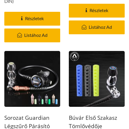
DIN)
Részletek
Részletek
Listához Ad
Listához Ad
Sorozat Guardian
Búvár Első Szakasz
Légszűrő Párásító
Tömlővédője