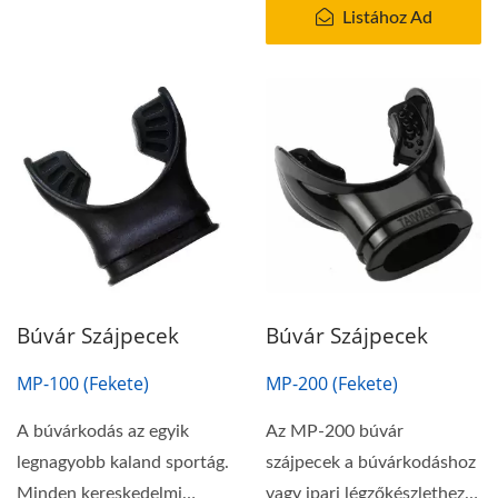
Listához Ad
Búvár Szájpecek
Búvár Szájpecek
MP-100 (Fekete)
MP-200 (Fekete)
A búvárkodás az egyik
Az MP-200 búvár
legnagyobb kaland sportág.
szájpecek a búvárkodáshoz
Minden kereskedelmi
vagy ipari légzőkészlethez