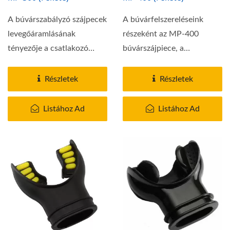
A búvárszabályzó szájpecek
A búvárfelszereléseink
levegőáramlásának
részeként az MP-400
tényezője a csatlakozó
búvárszájpiece, a
légcsatorna...
hagyományos
búvárszájpiecek...
Részletek
Részletek
Listához Ad
Listához Ad