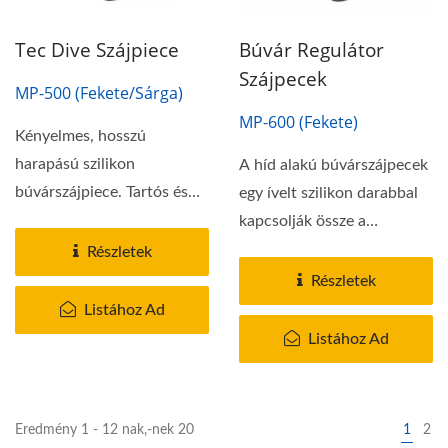
Tec Dive Szájpiece
Búvár Regulátor
Szájpecek
MP-500 (Fekete/Sárga)
MP-600 (Fekete)
Kényelmes, hosszú
harapású szilikon
A híd alakú búvárszájpecek
búvárszájpiece. Tartós és
egy ívelt szilikon darabbal
kényelmes, dupla szilikon...
kapcsolják össze a
harapófogókat....
Részletek
Részletek
Listához Ad
Listához Ad
Eredmény 1 - 12 nak,-nek 20
1
2