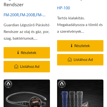
Rendszer
HP-100
FM-200R,FM-200B,FM-
Tartós kialakítás.
200S,FM-200G
Megakadályozza a tömlő és
Guardian Légszűrő Párásító
a szerelvények
Rendszer az olaj és gáz, por,
megterhelését és sérülését.
szag, baktériumok,
Öntisztító...
nehézfémek...
Részletek
Részletek
Listához Ad
Listához Ad