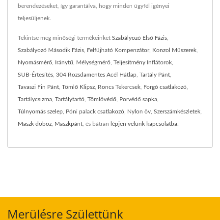
berendezéseket, így garantálva, hogy minden ügyfél igényei
teljesüljenek.
Tekintse meg minőségi termékeinket
Szabályozó Első Fázis
,
Szabályozó Második Fázis
,
Felfújható Kompenzátor
,
Konzol Műszerek
,
Nyomásmérő
,
Iránytű
,
Mélységmérő
,
Teljesítmény Inflátorok
,
SUB-Értesítés
,
304 Rozsdamentes Acél Hátlap
,
Tartály Pánt
,
Tavaszi Fin Pánt
,
Tömlő Klipsz
,
Roncs Tekercsek
,
Forgó csatlakozó
,
Tartálycsizma
,
Tartálytartó
,
Tömlővédő
,
Porvédő sapka
,
Túlnyomás szelep
,
Póni palack csatlakozó
,
Nylon öv
,
Szerszámkészletek
,
Maszk doboz
,
Maszkpánt
, és bátran
lépjen velünk kapcsolatba
.
Merülésre Születtünk