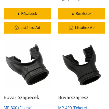
forgalomban kapható...
tartozó alkatrész,...
Részletek
Részletek
Listához Ad
Listához Ad
Búvár Szájpecek
Búvárszájrész
MP-300 (Fekete)
MP-400 (Fekete)