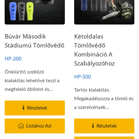
Búvár Második
Kétoldalas
Stádiumú Tömlővédő
Tömlővédő
Kombináció A
HP-200
Szabályozóhoz
Önkiürítő szellőző
HP-500
kialakítás lehetővé teszi a
megfelelő öblítést és
Tartós kialakítás.
szárítást. Tartós...
Megakadályozza a tömlő és
a szerelvények
Részletek
megterhelését és sérülését.
Öntisztító...
Listához Ad
Részletek