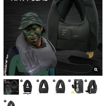
Collar De Flotación,
Chaleco Salvavidas |
Manómetros De Buceo |
Fabricante De Brújulas
Submarinas | SCUBA
AQUATEC