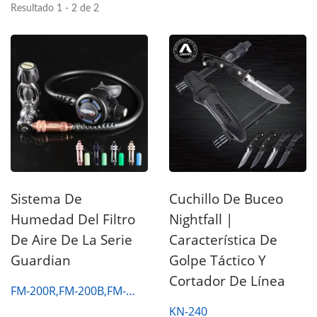
Resultado 1 - 2 de 2
Sistema De
Cuchillo De Buceo
Humedad Del Filtro
Nightfall |
De Aire De La Serie
Característica De
Guardian
Golpe Táctico Y
Cortador De Línea
FM-200R,FM-200B,FM-
200S,FM-200G
KN-240