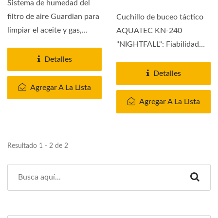
Sistema de humedad del
filtro de aire Guardian para
Cuchillo de buceo táctico
limpiar el aceite y gas,
AQUATEC KN-240
polvo, olores,...
"NIGHTFALL": Fiabilidad
lista para la misión.
Detalles
Diseñado...
Detalles
Agregar A La Lista
Agregar A La Lista
Resultado 1 - 2 de 2