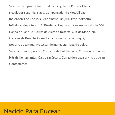
Vea nuestros productos de calidad
Regulador Primera Etapa
,
Regulador Segunda Etapa
,
Compensador de Flotabilidad
,
Indicadores de Consola
,
Manómetro
,
Brújula
,
Profundímetro
,
Infladores de potencia
,
SUB-Alerta
,
Respaldo de Acero Inoxidable 304
,
Banda de Tanque
,
Correa de Aleta de Resorte
,
Clip de Manguera
,
Carretes de Rescate
,
Conector giratorio
,
Bota de tanque
,
Soporte de tanque
,
Protector de manguera
,
Tapa de polvo
,
Válvula de sobrepresión
,
Conector de botella Pony
,
Cinturón de nailon
,
Kits de herramientas
,
Caja de máscara
,
Correa de máscara
y no dude en
Contactarnos
.
Nacido Para Bucear