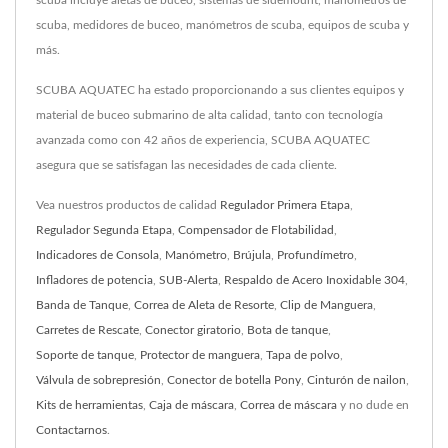
scuba incluye aletas de buceo, sistemas de sidemount, manómetros de
scuba, medidores de buceo, manómetros de scuba, equipos de scuba y
más.
SCUBA AQUATEC ha estado proporcionando a sus clientes equipos y
material de buceo submarino de alta calidad, tanto con tecnología
avanzada como con 42 años de experiencia, SCUBA AQUATEC
asegura que se satisfagan las necesidades de cada cliente.
Vea nuestros productos de calidad
Regulador Primera Etapa
,
Regulador Segunda Etapa
,
Compensador de Flotabilidad
,
Indicadores de Consola
,
Manómetro
,
Brújula
,
Profundímetro
,
Infladores de potencia
,
SUB-Alerta
,
Respaldo de Acero Inoxidable 304
,
Banda de Tanque
,
Correa de Aleta de Resorte
,
Clip de Manguera
,
Carretes de Rescate
,
Conector giratorio
,
Bota de tanque
,
Soporte de tanque
,
Protector de manguera
,
Tapa de polvo
,
Válvula de sobrepresión
,
Conector de botella Pony
,
Cinturón de nailon
,
Kits de herramientas
,
Caja de máscara
,
Correa de máscara
y no dude en
Contactarnos
.