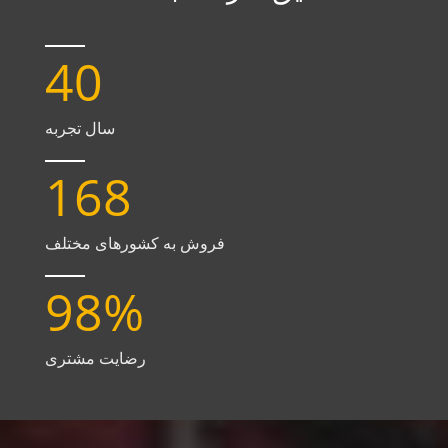
40
سال تجربه
168
فروش به کشورهای مختلف
98
%
رضایت مشتری