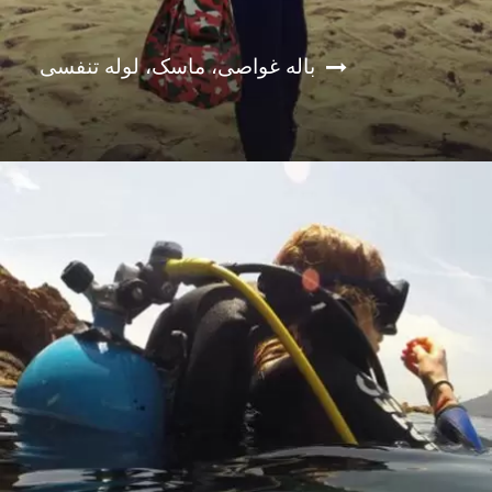
باله غواصی، ماسک، لوله تنفسی