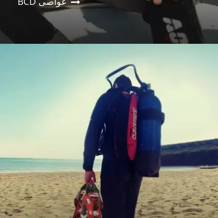
BCD غواصی