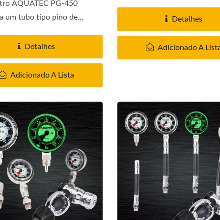
tro AQUATEC PG-450
a um tubo tipo pino de
Detalhes
a...
Detalhes
Adicionado A List
Adicionado A Lista