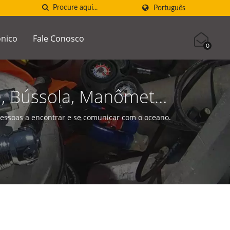
Português
ônico
Fale Conosco
0
, Bússola, Manômetro
e Manômetro, Eixo Do
ssoas a encontrar e se comunicar com o oceano.
mediária, Verificador
entos De Mergulho |