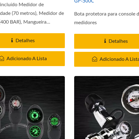
GP-300C
incluído Medidor de
dade (70 metros), Medidor de
Bota protetora para console 
(400 BAR), Mangueira...
medidores
Detalhes
Detalhes
Adicionado A Lista
Adicionado A List
Colete De Flutuação
Sistema De Umidade Do 
UDT/NAVY SEAL
De Ar Guardian Seri