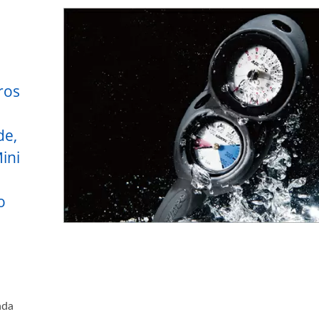
ros
de,
ini
o
o
ada