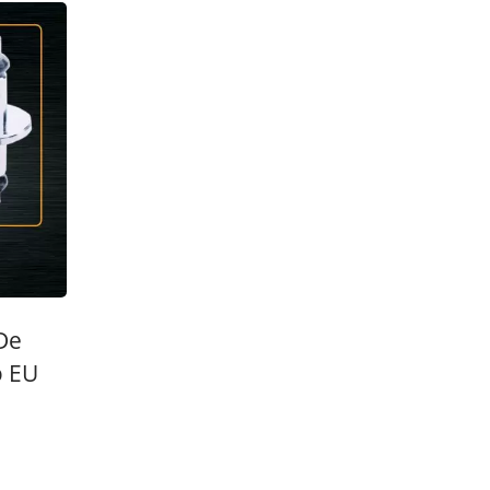
De
o EU