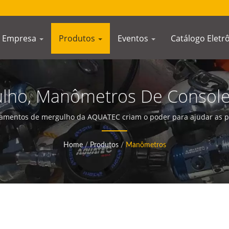
Empresa
Produtos
Eventos
Catálogo Eletr
ho, Manômetros De Console
ro De Profundidade, Caixa D
mentos de mergulho da AQUATEC criam o poder para ajudar as pe
 Manômetro De Pressão Inter
Home
/
Produtos
/
Manômetros
ue | Fabricante De Equipam
SCUBA AQUATEC