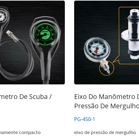
etro De Scuba /
Eixo Do Manômetro 
Pressão De Mergulh
PG-450-1
mamente compacto
eixo de pressão de mergulho