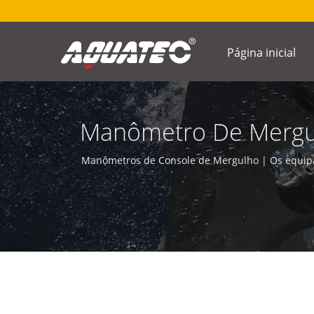
Página inicial
Manômetro De Mergul
De Pressão, Manômet
Manômetros de Console de Mergulho | Os equipa
SPG, Mini Manômetro,
De Pressão Do Tanq