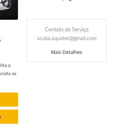
Contato de Serviço
scuba.aquatec@gmail.com
o
Mais Detalhes
ita o
rrafa se
a