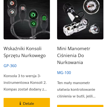
Wskaźniki Konsoli
Mini Manometr
Sprzętu Nurkowego
Ciśnienia Do
Nurkowania
GP-360
MG-100
Konsola 3 to wersja 3-
instrumentowa Konsoli 2.
Ten mały manometr
Kompas został dodany z
ułatwia kontrolowanie
tyłu konsoli, aby
ciśnienia w butli, jeśli
odpowiadał...
wystąpi problem z
Detale