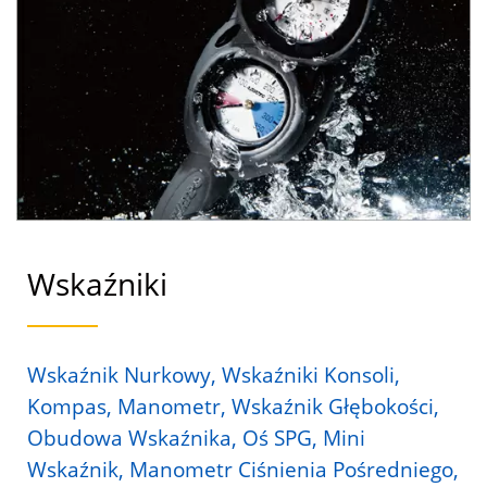
Ciśnienia Butli | Producent
Sprzętu Do Nurkowania |
SCUBA AQUATEC
Wskaźniki
Wskaźnik Nurkowy, Wskaźniki Konsoli,
Kompas, Manometr, Wskaźnik Głębokości,
Obudowa Wskaźnika, Oś SPG, Mini
Wskaźnik, Manometr Ciśnienia Pośredniego,