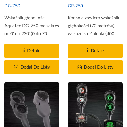
DG-750
GP-250
Wskaźnik głębokości
Konsola zawiera wskaźnik
Aquatec DG-750 ma zakres
głębokości (70 metrów),
od 0' do 230' (0 do 70
wskaźnik ciśnienia (400
metrów) z wskaźnikami...
BAR), wąż...
Detale
Detale
Dodaj Do Listy
Dodaj Do Listy