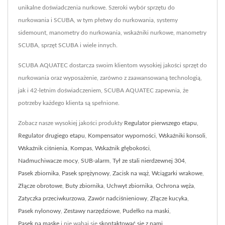
unikalne doświadczenia nurkowe. Szeroki wybór sprzętu do
nurkowania i SCUBA, w tym płetwy do nurkowania, systemy
sidemount, manometry do nurkowania, wskaźniki nurkowe, manometry
SCUBA, sprzęt SCUBA i wiele innych.
SCUBA AQUATEC dostarcza swoim klientom wysokiej jakości sprzęt do
nurkowania oraz wyposażenie, zarówno z zaawansowaną technologią,
jak i 42-letnim doświadczeniem, SCUBA AQUATEC zapewnia, że
potrzeby każdego klienta są spełnione.
Zobacz nasze wysokiej jakości produkty
Regulator pierwszego etapu
,
Regulator drugiego etapu
,
Kompensator wyporności
,
Wskaźniki konsoli
,
Wskaźnik ciśnienia
,
Kompas
,
Wskaźnik głębokości
,
Nadmuchiwacze mocy
,
SUB-alarm
,
Tył ze stali nierdzewnej 304
,
Pasek zbiornika
,
Pasek sprężynowy
,
Zacisk na wąż
,
Wciągarki wrakowe
,
Złącze obrotowe
,
Buty zbiornika
,
Uchwyt zbiornika
,
Ochrona węża
,
Zatyczka przeciwkurzowa
,
Zawór nadciśnieniowy
,
Złącze kucyka
,
Pasek nylonowy
,
Zestawy narzędziowe
,
Pudełko na maski
,
Pasek na maskę
i nie wahaj się
skontaktować się z nami
.