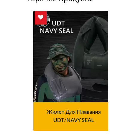
ия
Жилет Для Плавания
С
рии
UDT/NAVY SEAL
Фи