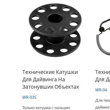
Технические Катушки
Техни
Для Дайвинга На
Для Д
Затонувших Объектах
WR-04
WR-03S
Для пе
дайвинг
Только катушка с пальцем