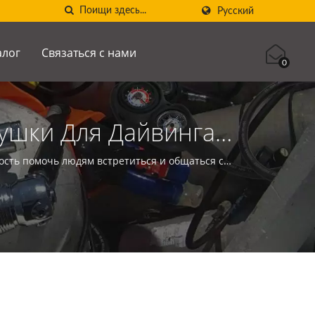
Русский
алог
Связаться с нами
0
тушки Для Дайвинга
 Пальца. | Дайвинг-
сть помочь людям встретиться и общаться с
омпасов | SCUBA