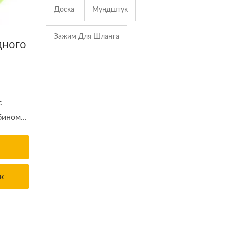
Доска
Мундштук
Зажим Для Шланга
дного
с
ином...
к