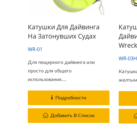
Катушки Для Дайвинга
Кату
На Затонувших Судах
Дайви
Wrec
WR-01
WR-03
Для пещерного дайвинга или
просто для общего
Катушка
использования....
желтым 
Подробности
Добавить В Список