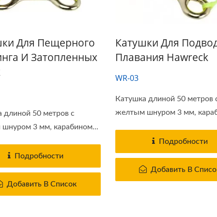
шки Для Пещерного
Катушки Для Подво
нга И Затопленных
Плавания Наwreck
k
WR-03
H
Катушка длиной 50 метров 
желтым шнуром 3 мм, караб
 длиной 50 метров с
шнуром 3 мм, карабином...
Подробности
Подробности
Добавить В Списо
Добавить В Список