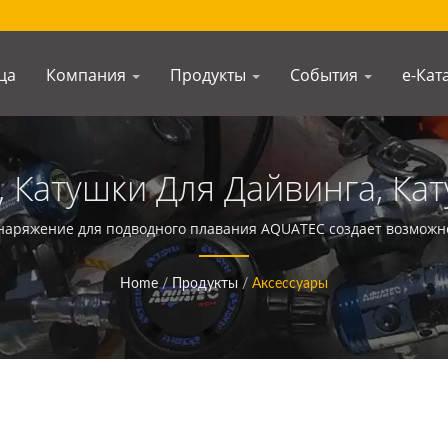
ца
Компания
Продукты
События
e-Кат
, Катушки Для Дайвинга, Ка
ушки Для Wreck, Катушка Для
наряжение для подводного плавания AQUATEC создает возможно
океаном.
оизводитель Подводных К
Home
/
Продукты
/
Аксессуары
AQUATEC