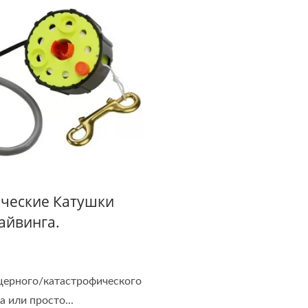
ческие Катушки
айвинга.
щерного/катастрофического
а или просто...