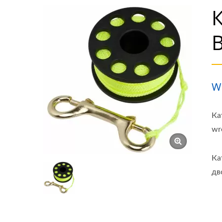
W
Ка
wr
Ка
дв