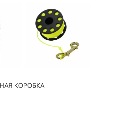
НАЯ КОРОБКА
илет Для Плавания
Система Увлажнен
UDT/NAVY SEAL
Фильтра Воздуха Се
Guardian