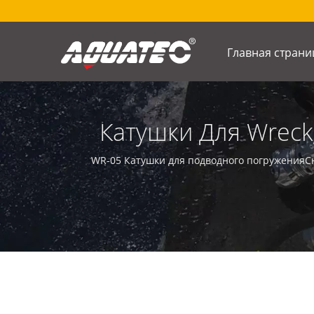
Главная страни
Катушки Для Wreck
Wreck, Дайвинг-Кат
WR-05 Катушки для подводного погруженияС
Манометры | Пр