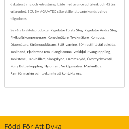
dykutrustning och -utrustning, både med avancerad teknik och 42 års
erfarenhet, SCUBA AQUATEC säkerställer att varje kunds behov
tillgodoses.
Se våra kvalitetsprodukter
Regulator Första Steg
,
Regulator Andra Steg
,
Flytkraftskompenserare
,
Konsolmätare
,
Tryckmätare
,
Kompass
,
Djupmätare
,
Strömuppblåsare
,
SUB-varning
,
304 rostfritt stål baksida
,
Tankband
,
Fjäderfena rem
,
Slangklämma
,
Vrakhjul
,
Svängkoppling
,
Tankstövel
,
Tankhållare
,
Slangskydd
,
Dammskydd
,
Övertrycksventil
,
Pony Buttle-koppling
,
Nylonrem
,
Verktygssatser
,
Maskinlåda
,
Rem för maskin
och tveka inte att
kontakta oss
.
Född För Att Dyka