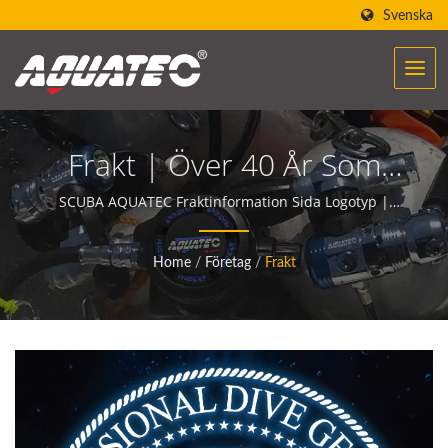
Svenska
Frakt | Över 40 År Som
Tillverkare Av
SCUBA AQUATEC Fraktinformation Sida Logotyp |
Dykutrustningen från AQUATEC skapar kraften att
Scubautrustning | SCUBA
hjälpa människor att möta och kommunicera med
Home
/
Företag
/
Frakt
AQUATEC
havet.