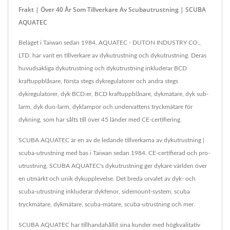
Frakt | Över 40 År Som Tillverkare Av Scubautrustning | SCUBA
AQUATEC
Beläget i Taiwan sedan 1984, AQUATEC - DUTON INDUSTRY CO.,
LTD. har varit en tillverkare av dykutrustning och dykutrustning. Deras
huvudsakliga dykutrustning och dykutrustning inkluderar BCD
kraftuppblåsare, första stegs dykregulatorer och andra stegs
dykregulatorer, dyk BCD:er, BCD kraftuppblåsare, dykmätare, dyk sub-
larm, dyk duo-larm, dyklampor och undervattens tryckmätare för
dykning, som har sålts till över 45 länder med CE-certifiering.
SCUBA AQUATEC är en av de ledande tillverkarna av dykutrustning |
scuba-utrustning med bas i Taiwan sedan 1984. CE-certifierad och pro-
utrustning, SCUBA AQUATEC's dykutrustning ger dykare världen över
en utmärkt och unik dykupplevelse. Det breda urvalet av dyk- och
scuba-utrustning inkluderar dykfenor, sidemount-system, scuba
tryckmätare, dykmätare, scuba-mätare, scuba-utrustning och mer.
SCUBA AQUATEC har tillhandahållit sina kunder med högkvalitativ