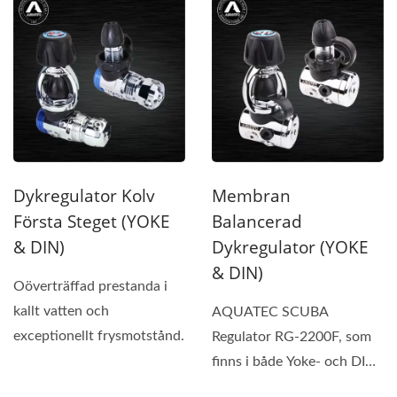
Dykregulator Kolv
Membran
Första Steget (YOKE
Balancerad
& DIN)
Dykregulator (YOKE
& DIN)
Oöverträffad prestanda i
kallt vatten och
AQUATEC SCUBA
exceptionellt frysmotstånd.
Regulator RG-2200F, som
finns i både Yoke- och DIN-
konfigurationer, erbjuder...