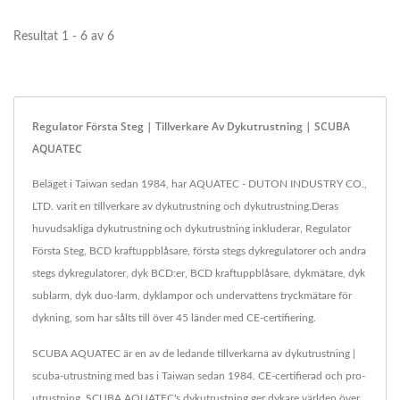
Resultat 1 - 6 av 6
Regulator Första Steg | Tillverkare Av Dykutrustning | SCUBA
AQUATEC
Beläget i Taiwan sedan 1984, har AQUATEC - DUTON INDUSTRY CO.,
LTD. varit en tillverkare av dykutrustning och dykutrustning.Deras
huvudsakliga dykutrustning och dykutrustning inkluderar, Regulator
Första Steg, BCD kraftuppblåsare, första stegs dykregulatorer och andra
stegs dykregulatorer, dyk BCD:er, BCD kraftuppblåsare, dykmätare, dyk
sublarm, dyk duo-larm, dyklampor och undervattens tryckmätare för
dykning, som har sålts till över 45 länder med CE-certifiering.
SCUBA AQUATEC är en av de ledande tillverkarna av dykutrustning |
scuba-utrustning med bas i Taiwan sedan 1984. CE-certifierad och pro-
utrustning, SCUBA AQUATEC's dykutrustning ger dykare världen över