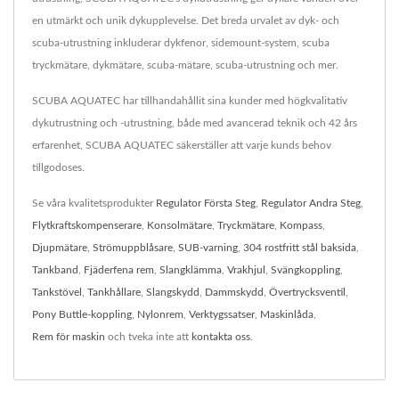
en utmärkt och unik dykupplevelse. Det breda urvalet av dyk- och
scuba-utrustning inkluderar dykfenor, sidemount-system, scuba
tryckmätare, dykmätare, scuba-mätare, scuba-utrustning och mer.
SCUBA AQUATEC har tillhandahållit sina kunder med högkvalitativ
dykutrustning och -utrustning, både med avancerad teknik och 42 års
erfarenhet, SCUBA AQUATEC säkerställer att varje kunds behov
tillgodoses.
Se våra kvalitetsprodukter
Regulator Första Steg
,
Regulator Andra Steg
,
Flytkraftskompenserare
,
Konsolmätare
,
Tryckmätare
,
Kompass
,
Djupmätare
,
Strömuppblåsare
,
SUB-varning
,
304 rostfritt stål baksida
,
Tankband
,
Fjäderfena rem
,
Slangklämma
,
Vrakhjul
,
Svängkoppling
,
Tankstövel
,
Tankhållare
,
Slangskydd
,
Dammskydd
,
Övertrycksventil
,
Pony Buttle-koppling
,
Nylonrem
,
Verktygssatser
,
Maskinlåda
,
Rem för maskin
och tveka inte att
kontakta oss
.