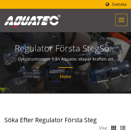
Svenska
Regulator Första StegSökt
| Över 40 Års Tillverkare
Dykutrustningen från Aquatec skapar kraften att
hjälpa människor att möta och kommunicera med
Av Dykutrustning Och -
havet.
Home
Utrustning | SCUBA
AQUATEC
Söka Efter Regulator Första Steg
Visa: