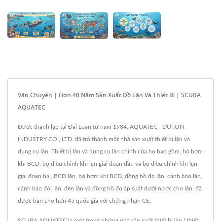
Vận Chuyển | Hơn 40 Năm Sản Xuất Đồ Lặn Và Thiết Bị | SCUBA
AQUATEC
Được thành lập tại Đài Loan từ năm 1984, AQUATEC - DUTON
INDUSTRY CO., LTD. đã trở thành một nhà sản xuất thiết bị lặn và
dụng cụ lặn. Thiết bị lặn và dụng cụ lặn chính của họ bao gồm, bộ bơm
khí BCD, bộ điều chỉnh khí lặn giai đoạn đầu và bộ điều chỉnh khí lặn
giai đoạn hai, BCD lặn, bộ bơm khí BCD, đồng hồ đo lặn, cảnh báo lặn,
cảnh báo đôi lặn, đèn lặn và đồng hồ đo áp suất dưới nước cho lặn, đã
được bán cho hơn 45 quốc gia với chứng nhận CE.
SCUBA AQUATEC là một trong những nhà sản xuất thiết bị lặn | thiết