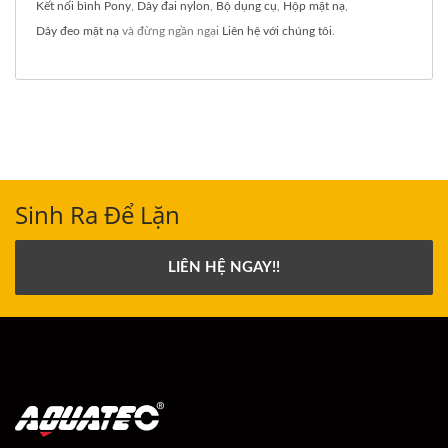
Kết nối bình Pony
,
Dây đai nylon
,
Bộ dụng cụ
,
Hộp mặt nạ
,
Dây đeo mặt nạ
và đừng ngần ngại
Liên hệ với chúng tôi
.
Sinh Ra Để Lặn
LIÊN HỆ NGAY!!