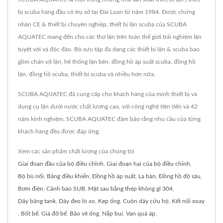
bị scuba hàng đầu có trụ sở tại Đài Loan từ năm 1984. Được chứng
nhận CE & thiết bị chuyên nghiệp, thiết bị lặn scuba của SCUBA
AQUATEC mang đến cho các thợ lặn trên toàn thế giới trải nghiệm lặn
tuyệt vời và độc đáo. Bộ sưu tập đa dạng các thiết bị lặn & scuba bao
gồm chân vịt lặn, hệ thống lặn bên, đồng hồ áp suất scuba, đồng hồ
lặn, đồng hồ scuba, thiết bị scuba và nhiều hơn nữa.
SCUBA AQUATEC đã cung cấp cho khách hàng của mình thiết bị và
dụng cụ lặn dưới nước chất lượng cao, với công nghệ tiên tiến và 42
năm kinh nghiệm, SCUBA AQUATEC đảm bảo rằng nhu cầu của từng
khách hàng đều được đáp ứng.
Xem các sản phẩm chất lượng của chúng tôi
Giai đoạn đầu của bộ điều chỉnh
,
Giai đoạn hai của bộ điều chỉnh
,
Bộ bù nổi
,
Bảng điều khiển
,
Đồng hồ áp suất
,
La bàn
,
Đồng hồ độ sâu
,
Bơm điện
,
Cảnh báo SUB
,
Mặt sau bằng thép không gỉ 304
,
Dây băng tank
,
Dây đeo lò xo
,
Kẹp ống
,
Cuộn dây cứu hộ
,
Kết nối xoay
,
Bốt bể
,
Giá đỡ bể
,
Bảo vệ ống
,
Nắp bụi
,
Van quá áp
,