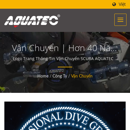
Việt
Vận Chuyển | Hơn 40 Năm
Sản Xuất Đồ Lặn Và Thiết
Logo Trang Thông Tin Vận Chuyển SCUBA AQUATEC |
Thiết bị lặn của AQUATEC tạo ra sức mạnh giúp con
Bị | SCUBA AQUATEC
người gặp gỡ và giao tiếp với đại dương.
Home
/
Công Ty
/
Vận Chuyển