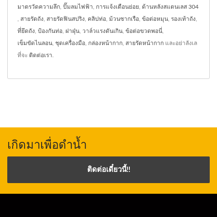
มาตรวัดความลึก
,
ปั๊มลมไฟฟ้า
,
การแจ้งเตือนย่อย
,
ด้านหลังสแตนเลส 304
,
สายรัดถัง
,
สายรัดฟินสปริง
,
คลิปท่อ
,
ม้วนซากเรือ
,
ข้อต่อหมุน
,
รองเท้าถัง
,
ที่ยึดถัง
,
ป้องกันท่อ
,
ฝาฝุ่น
,
วาล์วแรงดันเกิน
,
ข้อต่อขวดพอนี่
,
เข็มขัดไนลอน
,
ชุดเครื่องมือ
,
กล่องหน้ากาก
,
สายรัดหน้ากาก
และอย่าลังเล
ที่จะ
ติดต่อเรา
.
เกิดมาเพื่อดำน้ำ
ติดต่อเดี๋ยวนี้!!