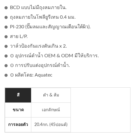
BCD แบบไม่มีถุงลมภายใน.
ถุงลมภายในโพลียูรีเทน 0.4 มม.
PI-230 (ปั๊มลมและสัญญาณเตือนใต้ผิว).
สาย L/P.
วาล์วป้องกันแรงดันเกิน x 2.
⊙ อุปกรณ์ดำน้ำ OEM & ODM มีให้บริการ.
⊙ การปรับแต่งอุปกรณ์ดำน้ำ.
⊙ ผลิตโดย: Aquatec
สี
ดำ & ส้ม
ขนาด
เอกลักษณ์
การลอยตัว
20.4กก. (45ปอนด์)