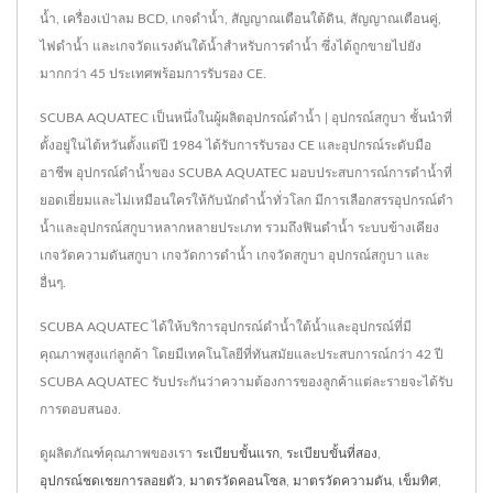
น้ำ, เครื่องเป่าลม BCD, เกจดำน้ำ, สัญญาณเตือนใต้ดิน, สัญญาณเตือนคู่,
ไฟดำน้ำ และเกจวัดแรงดันใต้น้ำสำหรับการดำน้ำ ซึ่งได้ถูกขายไปยัง
มากกว่า 45 ประเทศพร้อมการรับรอง CE.
SCUBA AQUATEC เป็นหนึ่งในผู้ผลิตอุปกรณ์ดำน้ำ | อุปกรณ์สกูบา ชั้นนำที่
ตั้งอยู่ในไต้หวันตั้งแต่ปี 1984 ได้รับการรับรอง CE และอุปกรณ์ระดับมือ
อาชีพ อุปกรณ์ดำน้ำของ SCUBA AQUATEC มอบประสบการณ์การดำน้ำที่
ยอดเยี่ยมและไม่เหมือนใครให้กับนักดำน้ำทั่วโลก มีการเลือกสรรอุปกรณ์ดำ
น้ำและอุปกรณ์สกูบาหลากหลายประเภท รวมถึงฟินดำน้ำ ระบบข้างเคียง
เกจวัดความดันสกูบา เกจวัดการดำน้ำ เกจวัดสกูบา อุปกรณ์สกูบา และ
อื่นๆ.
SCUBA AQUATEC ได้ให้บริการอุปกรณ์ดำน้ำใต้น้ำและอุปกรณ์ที่มี
คุณภาพสูงแก่ลูกค้า โดยมีเทคโนโลยีที่ทันสมัยและประสบการณ์กว่า 42 ปี
SCUBA AQUATEC รับประกันว่าความต้องการของลูกค้าแต่ละรายจะได้รับ
การตอบสนอง.
ดูผลิตภัณฑ์คุณภาพของเรา
ระเบียบขั้นแรก
,
ระเบียบขั้นที่สอง
,
อุปกรณ์ชดเชยการลอยตัว
,
มาตรวัดคอนโซล
,
มาตรวัดความดัน
,
เข็มทิศ
,