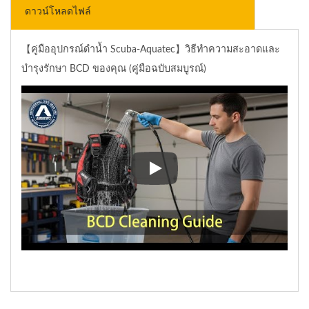
ดาวน์โหลดไฟล์
【คู่มืออุปกรณ์ดำน้ำ Scuba-Aquatec】วิธีทำความสะอาดและ
บำรุงรักษา BCD ของคุณ (คู่มือฉบับสมบูรณ์)
【คู่มืออุปกรณ์ดำน้ำ Scuba-Aq