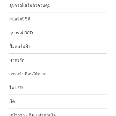
อุปกรณ์เสริมตัวควบคุม
สปอร์ตบีซีดี
อุปกรณ์ BCD
ปั๊มลมไฟฟ้า
มาตรวัด
การแจ้งเตือนใต้ทะเล
ไฟ LED
มีด
หน้ากาก / ฟิน / ท่อหายใจ