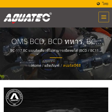
ไทย
OMS BCD, BCD ทหาร, BCD
กองทัพ, OMS Wing BCD,
BC-117 BC แบบถังเดี่ยวที่ไม่สามารถยืดหดได้ (BCD / BC117-
K45)อุปกรณ์ดำน้ำของ AQUATEC สร้างพลังในการช่วยให้
Badder BCD, Ocean Wing |
ผู้คนได้พบปะและสื่อสารกับมหาสมุทร.
Home
/
ผลิตภัณฑ์
/
สปอร์ตบีซีดี
เครื่องวัดการดำน้ำ | ผู้ผลิต
เข็มทิศใต้น้ำ | SCUBA
AQUATEC