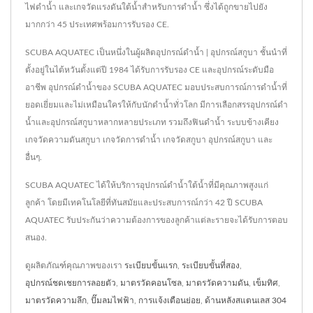
ไฟดำน้ำ และเกจวัดแรงดันใต้น้ำสำหรับการดำน้ำ ซึ่งได้ถูกขายไปยัง
มากกว่า 45 ประเทศพร้อมการรับรอง CE.
SCUBA AQUATEC เป็นหนึ่งในผู้ผลิตอุปกรณ์ดำน้ำ | อุปกรณ์สกูบา ชั้นนำที่
ตั้งอยู่ในไต้หวันตั้งแต่ปี 1984 ได้รับการรับรอง CE และอุปกรณ์ระดับมือ
อาชีพ อุปกรณ์ดำน้ำของ SCUBA AQUATEC มอบประสบการณ์การดำน้ำที่
ยอดเยี่ยมและไม่เหมือนใครให้กับนักดำน้ำทั่วโลก มีการเลือกสรรอุปกรณ์ดำ
น้ำและอุปกรณ์สกูบาหลากหลายประเภท รวมถึงฟินดำน้ำ ระบบข้างเคียง
เกจวัดความดันสกูบา เกจวัดการดำน้ำ เกจวัดสกูบา อุปกรณ์สกูบา และ
อื่นๆ.
SCUBA AQUATEC ได้ให้บริการอุปกรณ์ดำน้ำใต้น้ำที่มีคุณภาพสูงแก่
ลูกค้า โดยมีเทคโนโลยีที่ทันสมัยและประสบการณ์กว่า 42 ปี SCUBA
AQUATEC รับประกันว่าความต้องการของลูกค้าแต่ละรายจะได้รับการตอบ
สนอง.
ดูผลิตภัณฑ์คุณภาพของเรา
ระเบียบขั้นแรก
,
ระเบียบขั้นที่สอง
,
อุปกรณ์ชดเชยการลอยตัว
,
มาตรวัดคอนโซล
,
มาตรวัดความดัน
,
เข็มทิศ
,
มาตรวัดความลึก
,
ปั๊มลมไฟฟ้า
,
การแจ้งเตือนย่อย
,
ด้านหลังสแตนเลส 304