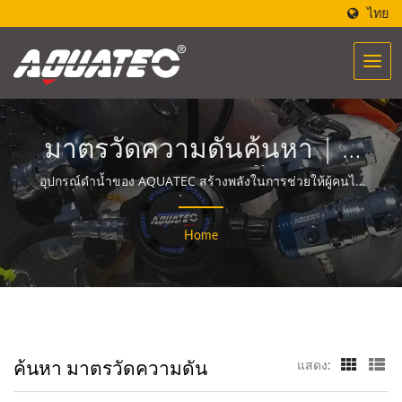
ไทย
มาตรวัดความดันค้นหา | ผู้
ผลิตอุปกรณ์ดำน้ำและ
อุปกรณ์ดำน้ำของ AQUATEC สร้างพลังในการช่วยให้ผู้คนได้
พบเจอและสื่อสารกับมหาสมุทร.
อุปกรณ์กว่า 40 ปี | SCUBA
Home
AQUATEC
ค้นหา มาตรวัดความดัน
แสดง: