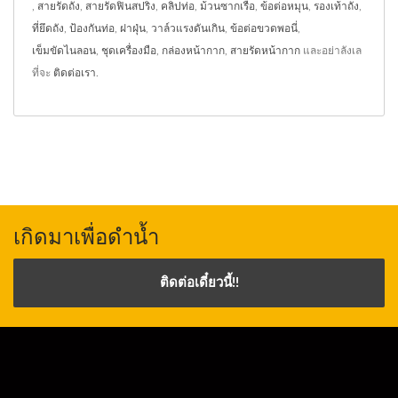
,
สายรัดถัง
,
สายรัดฟินสปริง
,
คลิปท่อ
,
ม้วนซากเรือ
,
ข้อต่อหมุน
,
รองเท้าถัง
,
ที่ยึดถัง
,
ป้องกันท่อ
,
ฝาฝุ่น
,
วาล์วแรงดันเกิน
,
ข้อต่อขวดพอนี่
,
เข็มขัดไนลอน
,
ชุดเครื่องมือ
,
กล่องหน้ากาก
,
สายรัดหน้ากาก
และอย่าลังเล
ที่จะ
ติดต่อเรา
.
เกิดมาเพื่อดำน้ำ
ติดต่อเดี๋ยวนี้!!