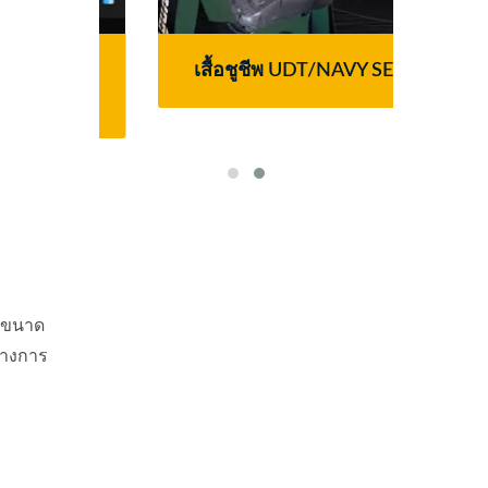
dian
เสื้อชูชีพ UDT/NAVY SEAL
ระ
วยขนาด
ว่างการ