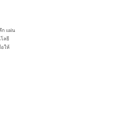
ึก แผ่น
นโลยี
่อให้