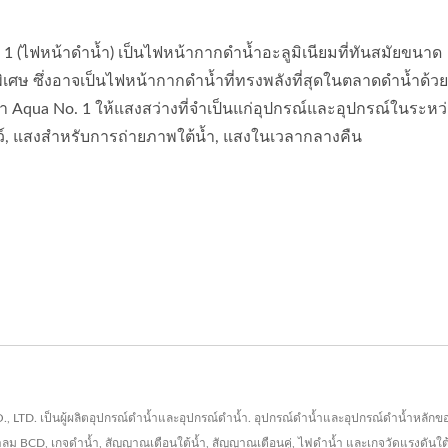
1 (ไฟหน้าดำน้ำ) เป็นไฟหน้ากากดำน้ำอะลูมิเนียมที่ทันสมัยขนาด
พิเศษ ซึ่งอาจเป็นไฟหน้ากากดำน้ำที่ทรงพลังที่สุดในตลาดดำน้ำด้
ำน้ำ Aqua No. 1 ให้แสงสว่างที่จำเป็นแก่อุปกรณ์และอุปกรณ์ในระห
์, แสงสำหรับการถ่ายภาพใต้น้ำ, แสงในเวลากลางคืน
., LTD. เป็นผู้ผลิตอุปกรณ์ดำน้ำและอุปกรณ์ดำน้ำ. อุปกรณ์ดำน้ำและอุปกรณ์ดำน้ำหลัก
ป่าลม BCD, เกจดำน้ำ, สัญญาณเตือนใต้น้ำ, สัญญาณเตือนคู่, ไฟดำน้ำ และเกจวัดแรงดันใ