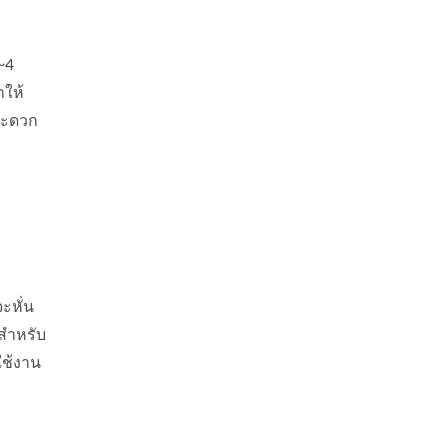
~4
ำให้
สะดวก
ะหั่น
สำหรับ
ใช้งาน