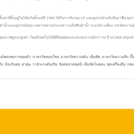
ชั้นนำที่ตั้งอยู่ในไต้หวันตั้งแต่ปี 1984 ได้รับการรับรอง CE และอุปกรณ์ระดับมืออา
รณ์ดำน้ำและอุปกรณ์สกูบาหลากหลายประเภท รวมถึงฟินดำน้ำ ระบบข้างเคียง เกจวัดความดั
ีคุณภาพสูงแก่ลูกค้า โดยมีเทคโนโลยีที่ทันสมัยและประสบการณ์กว่า 42 ปี SCUBA AQU
รณ์ชดเชยการลอยตัว
,
มาตรวัดคอนโซล
,
มาตรวัดความดัน
,
เข็มทิศ
,
มาตรวัดความลึก
,
ปั
ถัง
,
ป้องกันท่อ
,
ฝาฝุ่น
,
วาล์วแรงดันเกิน
,
ข้อต่อขวดพอนี่
,
เข็มขัดไนลอน
,
ชุดเครื่องมือ
,
กล่