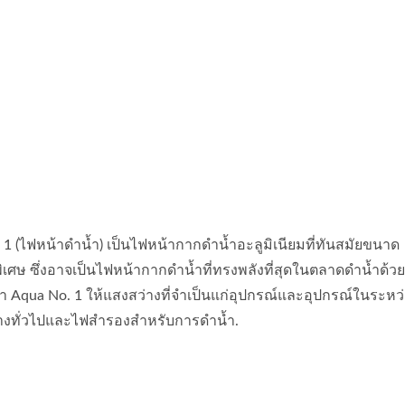
้อชูชีพ UDT/NAVY SEAL
ระบบกรองอากาศ Guar
Series
1 (ไฟหน้าดำน้ำ) เป็นไฟหน้ากากดำน้ำอะลูมิเนียมที่ทันสมัยขนาด
พิเศษ ซึ่งอาจเป็นไฟหน้ากากดำน้ำที่ทรงพลังที่สุดในตลาดดำน้ำด้
ำน้ำ Aqua No. 1 ให้แสงสว่างที่จำเป็นแก่อุปกรณ์และอุปกรณ์ในระห
างทั่วไปและไฟสำรองสำหรับการดำน้ำ.