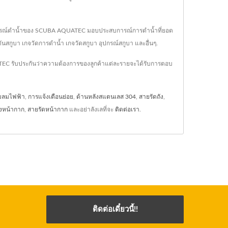
ชีพ อุปกรณ์ดำน้ำของ SCUBA AQUATEC มอบประสบการณ์การดำน้ำที่ยอด
นสกูบา เกจวัดการดำน้ำ เกจวัดสกูบา อุปกรณ์สกูบา และอื่นๆ.
ATEC รับประกันว่าความต้องการของลูกค้าแต่ละรายจะได้รับการตอบ
๊มลมไฟฟ้า
,
การแจ้งเตือนย่อย
,
ด้านหลังสแตนเลส 304
,
สายรัดถัง
,
องหน้ากาก
,
สายรัดหน้ากาก
และอย่าลังเลที่จะ
ติดต่อเรา
.
ติดต่อเดี๋ยวนี้!!