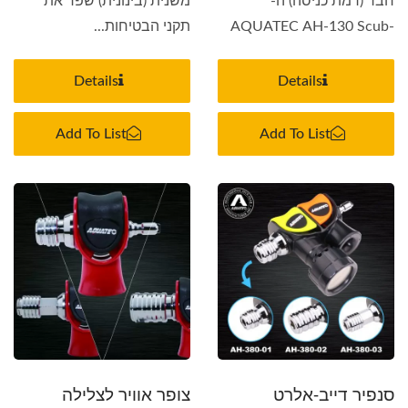
חבר (רמת כניסה) ה-
משנית (בינונית) שפר את
AQUATEC AH-130 Scub-
תקני הבטיחות...
Alert...
Details
Details
Add To List
Add To List
סנפיר דייב-אלרט
צופר אוויר לצלילה