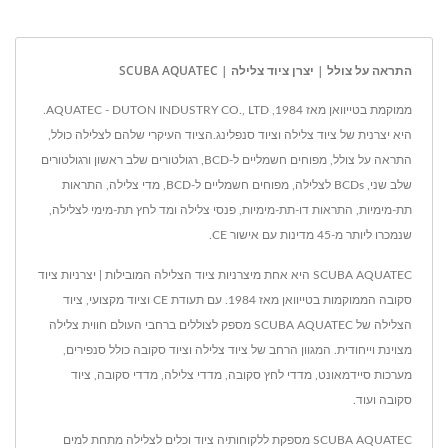
התראה על צולל | יצרן ציוד צלילה | SCUBA AQUATEC
ממוקמת בטייוואן מאז 1984, AQUATEC - DUTON INDUSTRY CO., LTD.
היא יצרנית של ציוד צלילה וציוד סנפלינג.הציוד העיקרי שלהם לצלילה כולל,
התראה על צולל, מפוחים חשמליים ל-BCD, רגולטורים שלב ראשון ורגולטורים
שלב שני, BCDs לצלילה, מפוחים חשמליים ל-BCD, מדי צלילה, התראות
תת-מימיות, התראות דו-תת-מימיות, פנסי צלילה ומד לחץ תת-מימי לצלילה,
שנמכרו ליותר מ-45 מדינות עם אישור CE.
SCUBA AQUATEC היא אחת מיצרניות ציוד הצלילה המובילות | יצרניות ציוד
סקובה הממוקמות בטייוואן מאז 1984. עם תעודת CE וציוד מקצועי, ציוד
הצלילה של SCUBA AQUATEC מספק לצוללים ברחבי העולם חווית צלילה
מצוינת וייחודית. המגוון הרחב של ציוד צלילה וציוד סקובה כולל סנפירים,
מערכות סיידמאונט, מדדי לחץ סקובה, מדדי צלילה, מדדי סקובה, ציוד
סקובה ועוד.
SCUBA AQUATEC מספקת ללקוחותיה ציוד וכלים לצלילה מתחת למים