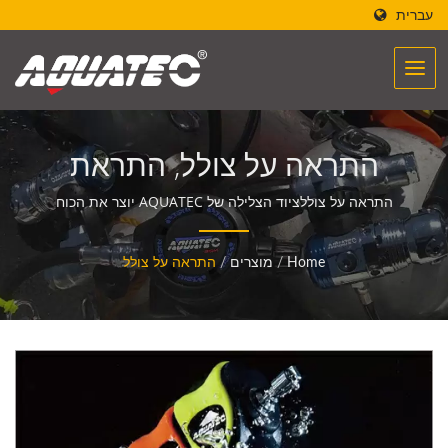
עברית
התראה על צולל, התראת
צלילה | יצרן ציוד צלילה |
התראה על צוללציוד הצלילה של AQUATEC יוצר את הכוח
לעזור לאנשים לפגוש ולתקשר עם האוקיינוס.
SCUBA AQUATEC
Home
/
מוצרים
/
התראה על צולל