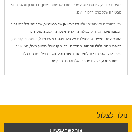
באיכות גבוהה, עם טכנולוגיה מתקדמת ו-42 שנות ניסיון, SCUBA AQUATEC
מבטיחה שכל צרכי הלקוח ייענו.
צפו במוצרים האיכותיים שלנו
שלב ראשון של הרגולטור
,
שלב שני של הרגולטור
,
מפצה ציפה
,
מדדי קונסולה
,
מד לחץ
,
מצפן
,
מד עומק
,
מנפחי כוח
,
התראה תת-מימית
,
גוף מפלדת אל חלד 304
,
רצועת מיכל
,
רצועת פין קפיצית
,
קליפס צינור
,
גלגלי הריסות
,
מחבר סוויבל
,
מגף מיכל
,
מחזיק מיכל
,
מגן צינור
,
כיסוי אבק
,
שסתום יתר לחץ
,
מחבר פוני בוטל
,
חגורת ניילון
,
ערכות כלים
,
קופסת מסכה
,
רצועת מסכה
ואל תהססו
צור קשר
.
נולד לצלול
צור קשר עכשיו!!