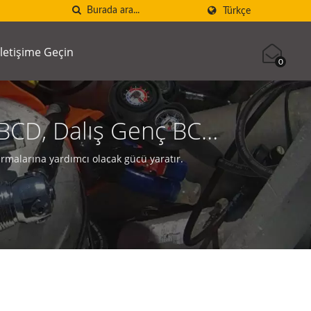
Türkçe
İletişime Geçin
0
 BCD, Dalış Genç BCD,
arı Üreticisi | SCUBA
rmalarına yardımcı olacak gücü yaratır.