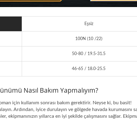
Eşsiz
100N (10 /22)
50-80 / 19.5-31.5
46-65 / 18.0-25.5
Ürünümü Nasıl Bakım Yapmalıyım?
man için kullanım sonrası bakım gerektirir. Neyse ki, bu basit!
ulayın. Ardından, iyice durulayın ve gölgede havada kurumasını sa
er, ekipmanınızın yıllarca en iyi şekilde çalışmasını sağlar. Ekipm