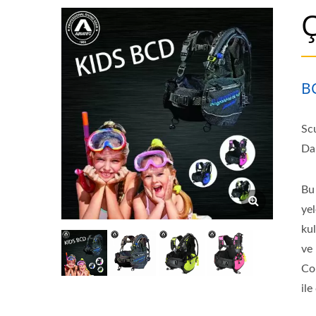
B
Sc
Da
Bu 
yel
kul
ve
Co
ile