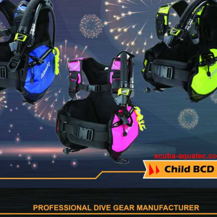
/NAVY SEAL Yüzer Can
Seri Guardian Hava Filt
Yeleği
Nem Sistemi