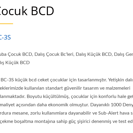
Çocuk BCD
C-3S
uba Çocuk BCD, Dalış Çocuk Bc'leri, Dalış Küçük BCD, Dalış G
lış Küçük BCD
BC-3S küçük bcd ceket çocuklar için tasarlanmıştır. Yetişkin dalı
eklerimizde kullanılan standart güvenilir tasarım ve malzemeleri
lanmaktadır. Boyutu küçültülmüş, çocuklar için konforlu hale get
 maliyet açısından daha ekonomik olmuştur. Dayanıklı 1000 Den
rdura mesane, zorlu kullanımlara dayanabilir ve Sub-Alert hava s
 çekme boşaltma montajına sahip güç şişirici denenmiş ve test edi