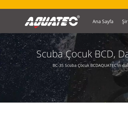
Ana Sayfa
Şi
Scuba Çocuk BCD, Dal
Dalış Küçük BCD | Da
BC-3S Scuba Çocuk BCDAQUATEC'in dalış 