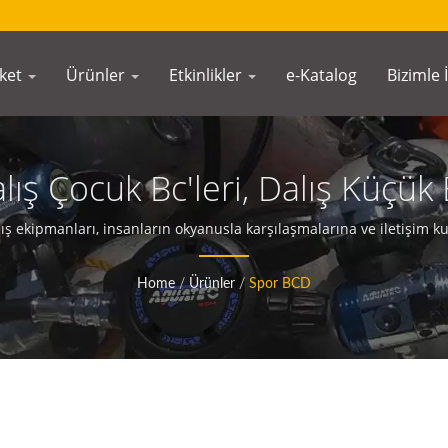
rket
Ürünler
Etkinlikler
e-Katalog
Bizimle 
ış Çocuk Bc'leri, Dalış Küçük
lış Ölçerleri | Su Altı Pusulal
ekipmanları, insanların okyanusla karşılaşmalarına ve iletişim ku
AQUATEC
Home
/
Ürünler
/
Spor BCD