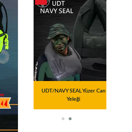
resi
UDT/NAVY SEAL Yüzer Can
Ser
Yeleği