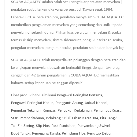
SCUBA AQUATEC adalah salah satu pengeluar peralatan menyelam |
peralatan scuba terkemuka yang berpusat di Taiwan sejak 1984.
Diperakui CE & peralatan pro, peralatan menyelam SCUBA AQUATEC
memberikan pengalaman menyelam yang cemerlang dan unik kepada
penyelam di seluruh dunia. Pilihan luas peralatan menyelam & scuba
termasuk sirip menyelam, sistem sidemount, pengukur tekanan scuba,
pengukur menyelam, pengukur scuba, peralatan scuba dan banyak lagi.
SCUBA AQUATEC telah menyediakan pelanggan dengan peralatan dan
kelengkapan menyelam bawah air berkualiti tinggi, dengan teknologi
canggih dan 42 tahun pengalaman, SCUBA AQUATEC memastikan
bahawa setiap keperluan pelanggan dipenuhi.
Lihat produk berkualiti kami
Pengawal Peringkat Pertama
,
Pengawal Peringkat Kedua
,
Pengganti Apung
,
Jadual Konsol
,
Pengukur Tekanan
,
Kompas
,
Pengukur Kedalaman
,
Pemampat Kuasa
,
SUB-Pemberitahuan
,
Belakang Keluli Tahan Karat 304
,
Pita Tangki
,
Tali Fin Spring
,
Klip Hos
,
Reel Runtuhan
,
Penyambung Swivel
,
Boot Tangki
,
Pemegang Tangki
,
Pelindung Hos
,
Penutup Debu
,