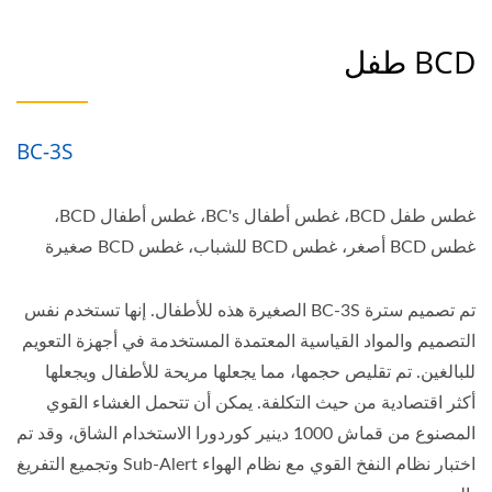
BCD طفل
BC-3S
غطس طفل BCD، غطس أطفال BC's، غطس أطفال BCD،
غطس BCD أصغر، غطس BCD للشباب، غطس BCD صغيرة
تم تصميم سترة BC-3S الصغيرة هذه للأطفال. إنها تستخدم نفس
التصميم والمواد القياسية المعتمدة المستخدمة في أجهزة التعويم
للبالغين. تم تقليص حجمها، مما يجعلها مريحة للأطفال ويجعلها
أكثر اقتصادية من حيث التكلفة. يمكن أن تتحمل الغشاء القوي
المصنوع من قماش 1000 دينير كوردورا الاستخدام الشاق، وقد تم
اختبار نظام النفخ القوي مع نظام الهواء Sub-Alert وتجميع التفريغ