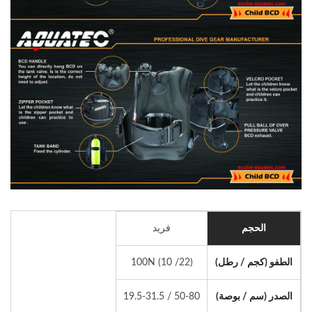
الحجم
فريد
الطفو (كجم / رطل)
100N (10 /22)
الصدر (سم / بوصة)
50-80 / 19.5-31.5