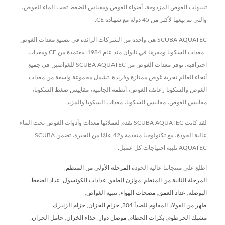
تنبيهات الغوص المزدوجة، أضواء الغوص ومقياس الضغط تحت الماء للغوص،
والتي تم بيعها لأكثر من 45 دولة مع شهادة CE.
SCUBA AQUATEC هي واحدة من الشركات الرائدة في تصنيع معدات الغوص
| معدات السكوبا ومقرها في تايوان منذ عام 1984. معتمدة من CE ومعدات
احترافية، توفر معدات الغوص من SCUBA AQUATEC للغواصين في جميع
أنحاء العالم تجربة غوص ممتازة وفريدة. تشمل مجموعة واسعة من معدات
الغوص والسكوبا زعانف الغوص، أنظمة الجانبية، مقاييس ضغط السكوبا،
مقاييس الغوص، مقاييس السكوبا، معدات السكوبا والمزيد.
لقد كانت SCUBA AQUATEC تقدم لعملائها معدات وأدوات الغوص تحت الماء
عالية الجودة، مع تكنولوجيا متقدمة و42 عامًا من الخبرة، تضمن SCUBA
AQUATEC تلبية احتياجات كل عميل.
اطلع على منتجاتنا عالية الجودة
المرحلة الأولى من المنظم
,
المرحلة الثانية من المنظم
,
موازن الطفو
,
عدادات الكونسول
,
عداد الضغط
,
البوصلة
,
عداد العمق
,
مضخات الهواء
,
تنبيه الغواص
,
ظهر من الفولاذ المقاوم للصدأ 304
,
حزام الخزان
,
حزام الزنبرك
,
مشبك الخرطوم
,
بكرات الحطام
,
موصل دوار
,
حذاء الخزان
,
حامل الخزان
,