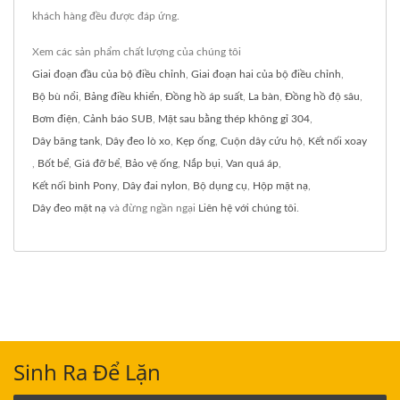
khách hàng đều được đáp ứng.
Xem các sản phẩm chất lượng của chúng tôi
Giai đoạn đầu của bộ điều chỉnh
,
Giai đoạn hai của bộ điều chỉnh
,
Bộ bù nổi
,
Bảng điều khiển
,
Đồng hồ áp suất
,
La bàn
,
Đồng hồ độ sâu
,
Bơm điện
,
Cảnh báo SUB
,
Mặt sau bằng thép không gỉ 304
,
Dây băng tank
,
Dây đeo lò xo
,
Kẹp ống
,
Cuộn dây cứu hộ
,
Kết nối xoay
,
Bốt bể
,
Giá đỡ bể
,
Bảo vệ ống
,
Nắp bụi
,
Van quá áp
,
Kết nối bình Pony
,
Dây đai nylon
,
Bộ dụng cụ
,
Hộp mặt nạ
,
Dây đeo mặt nạ
và đừng ngần ngại
Liên hệ với chúng tôi
.
Sinh Ra Để Lặn