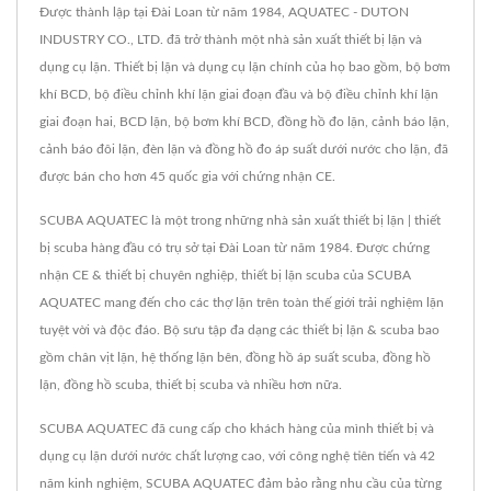
Được thành lập tại Đài Loan từ năm 1984, AQUATEC - DUTON
INDUSTRY CO., LTD. đã trở thành một nhà sản xuất thiết bị lặn và
dụng cụ lặn. Thiết bị lặn và dụng cụ lặn chính của họ bao gồm, bộ bơm
khí BCD, bộ điều chỉnh khí lặn giai đoạn đầu và bộ điều chỉnh khí lặn
giai đoạn hai, BCD lặn, bộ bơm khí BCD, đồng hồ đo lặn, cảnh báo lặn,
cảnh báo đôi lặn, đèn lặn và đồng hồ đo áp suất dưới nước cho lặn, đã
được bán cho hơn 45 quốc gia với chứng nhận CE.
SCUBA AQUATEC là một trong những nhà sản xuất thiết bị lặn | thiết
bị scuba hàng đầu có trụ sở tại Đài Loan từ năm 1984. Được chứng
nhận CE & thiết bị chuyên nghiệp, thiết bị lặn scuba của SCUBA
AQUATEC mang đến cho các thợ lặn trên toàn thế giới trải nghiệm lặn
tuyệt vời và độc đáo. Bộ sưu tập đa dạng các thiết bị lặn & scuba bao
gồm chân vịt lặn, hệ thống lặn bên, đồng hồ áp suất scuba, đồng hồ
lặn, đồng hồ scuba, thiết bị scuba và nhiều hơn nữa.
SCUBA AQUATEC đã cung cấp cho khách hàng của mình thiết bị và
dụng cụ lặn dưới nước chất lượng cao, với công nghệ tiên tiến và 42
năm kinh nghiệm, SCUBA AQUATEC đảm bảo rằng nhu cầu của từng