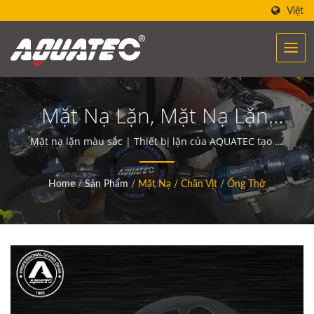
Việt
Mặt Nạ Lặn, Mặt Nạ Lặn,
Mặt Nạ Lặn, Mặt Nạ
Mặt nạ lặn màu sắc | Thiết bị lặn của AQUATEC tạo ra
sức mạnh giúp con người gặp gỡ và giao tiếp với đại
Snorkeling, Cần Thiết, Mặt
dương.
Home
/
Sản Phẩm
/
Mặt Nạ / Chân Vịt / Ống Thở
Nạ Silicone | Đồng Hồ Lặn
| Nhà Sản Xuất La Bàn
Dưới Nước | SCUBA
AQUATEC