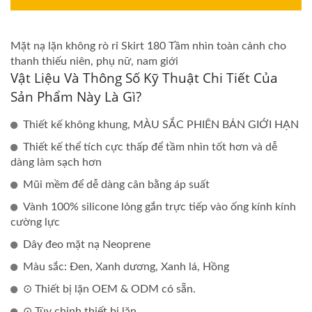
Mặt nạ lặn không rò rỉ Skirt 180 Tầm nhìn toàn cảnh cho
thanh thiếu niên, phụ nữ, nam giới
Vật Liệu Và Thông Số Kỹ Thuật Chi Tiết Của
Sản Phẩm Này Là Gì?
Thiết kế không khung, MÀU SẮC PHIÊN BẢN GIỚI HẠN
Thiết kế thể tích cực thấp để tầm nhìn tốt hơn và dễ
dàng làm sạch hơn
Mũi mềm để dễ dàng cân bằng áp suất
Vành 100% silicone lỏng gắn trực tiếp vào ống kính kính
cường lực
Dây đeo mặt nạ Neoprene
Màu sắc: Đen, Xanh dương, Xanh lá, Hồng
⊙ Thiết bị lặn OEM & ODM có sẵn.
⊙ Tùy chỉnh thiết bị lặn.