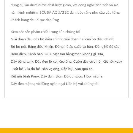
dụng cụ lặn dưới nước chất lượng cao, với công nghệ tiên tiến và 42
năm kinh nghiệm, SCUBA AQUATEC đảm bảo rằng nhu cầu của từng
khách hàng đều được đáp ứng.
Xem các sản phẩm chất lượng của chúng tôi
Giai đoạn đầu của bộ điều chỉnh
,
Giai đoạn hai của bộ điều chỉnh
,
Bộ bù nổi
,
Bảng điều khiển
,
Đồng hồ áp suất
,
La bàn
,
Đồng hồ độ sâu
,
Bơm điện
,
Cảnh báo SUB
,
Mặt sau bằng thép không gỉ 304
,
Dây băng tank
,
Dây đeo lò xo
,
Kẹp ống
,
Cuộn dây cứu hộ
,
Kết nối xoay
,
Bốt bể
,
Giá đỡ bể
,
Bảo vệ ống
,
Nắp bụi
,
Van quá áp
,
Kết nối bình Pony
,
Dây đai nylon
,
Bộ dụng cụ
,
Hộp mặt nạ
,
Dây đeo mặt nạ
và đừng ngần ngại
Liên hệ với chúng tôi
.