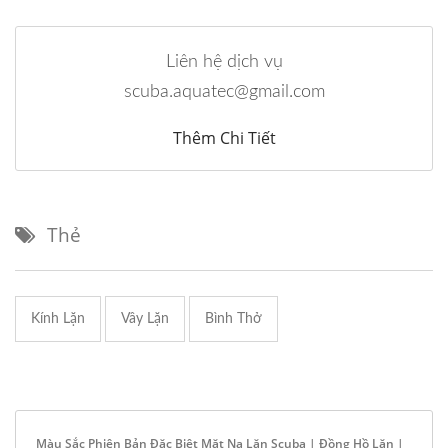
Liên hệ dịch vụ
scuba.aquatec@gmail.com
Thêm Chi Tiết
Thẻ
Kính Lặn
Vây Lặn
Bình Thở
Màu Sắc Phiên Bản Đặc Biệt Mặt Nạ Lặn Scuba | Đồng Hồ Lặn |