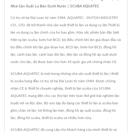
Nhà Sản Xuất La Bàn Dưới Nước | SCUBA AQUATEC
Có trụ sở tại Đài Loan từ năm 1984, AQUATEC - DUTON INDUSTRY
CO., LTD. đã trở thành nhà sản xuất thiết bị lặn và dụng cụ lặn.Thiết bị
lặn và dụng cụ lặn chính của họ bao gồm, Màu sắc phiên bản đặc biệt
Mặt nạ lặn scuba, bơm hơi BCD, bộ điều chỉnh khí lặn giai đoạn đầu và
bộ điều chỉnh khí lặn giai đoạn hai, BCD lặn, bơm hơi BCD, đồng hồ
lặn, cảnh báo lặn, cảnh báo đôi lặn, đèn lặn và đồng hồ áp suất dưới
nước cho lặn, đã được bán cho hơn 45 quốc gia với chứng nhận CE.
SCUBA AQUATEC là một trong những nhà sản xuất thiết bị lặn | thiết
bị scuba hàng đầu có trụ sở tại Đài Loan từ năm 1984. Được chứng
nhận CE & thiết bị chuyên nghiệp, thiết bị lặn scuba của SCUBA
AQUATEC mang đến cho các thợ lặn trên toàn thế giới trải nghiệm lặn
tuyệt vời và độc đáo. Bộ sưu tập đa dạng các thiết bị lặn & scuba bao
gồm chân vịt lặn, hệ thống lặn bên, đồng hồ áp suất scuba, đồng hồ
lặn, đồng hồ scuba, thiết bị scuba và nhiều hơn nữa.
SCUBA AQUATEC đã cung cấp cho khách hàng của mình thiết bị và