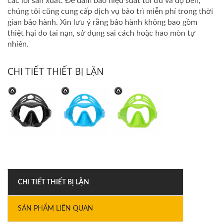
các lỗi sản xuất. Để đảm bảo hiệu suất tối ưu và độ bền,
chúng tôi cũng cung cấp dịch vụ bảo trì miễn phí trong thời
gian bảo hành. Xin lưu ý rằng bảo hành không bao gồm
thiệt hại do tai nạn, sử dụng sai cách hoặc hao mòn tự
nhiên.
CHI TIẾT THIẾT BỊ LẶN
CHI TIẾT THIẾT BỊ LẶN
SẢN PHẨM LIÊN QUAN