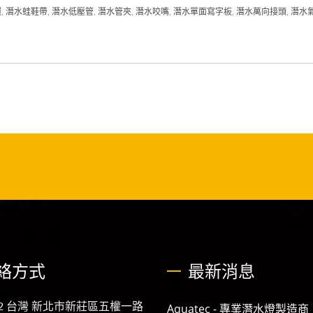
環
,
潛水蛙鞋帶
,
潛水低壓管
,
潛水管夾
,
潛水咬嘴
,
潛水單面寫字板
,
潛水萬向接頭
,
潛水
絡方式
最新消息
92 台灣 新北市新莊區五權一路
Aquatec - 專業潛水燈製造商