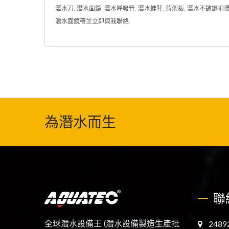
潛水刀
,
潛水面鏡
,
潛水呼吸管
,
潛水蛙鞋
,
背架板
,
潛水不鏽鋼扣
潛水面鏡帶
並
立即與我聯絡
.
為潛水而生
聯
全球潛水設備王 (潛水設備製造生產批
248