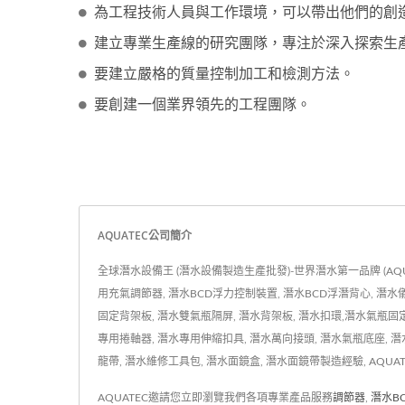
為工程技術人員與工作環境，可以帶出他們的創
建立專業生產線的研究團隊，專注於深入探索生
要建立嚴格的質量控制加工和檢測方法。
要創建一個業界領先的工程團隊。
AQUATEC公司簡介
全球潛水設備王 (潛水設備製造生產批發)-世界潛水第一品牌 (A
用充氣調節器, 潛水BCD浮力控制裝置, 潛水BCD浮潛背心, 潛水儀表
固定背架板, 潛水雙氣瓶隔屏, 潛水背架板, 潛水扣環,潛水氣瓶固定
專用捲軸器, 潛水專用伸縮扣具, 潛水萬向接頭, 潛水氣瓶底座, 潛
龍帶, 潛水維修工具包, 潛水面鏡盒, 潛水面鏡帶製造經驗, AQU
AQUATEC邀請您立即瀏覽我們各項專業產品服務
調節器
,
潛水B