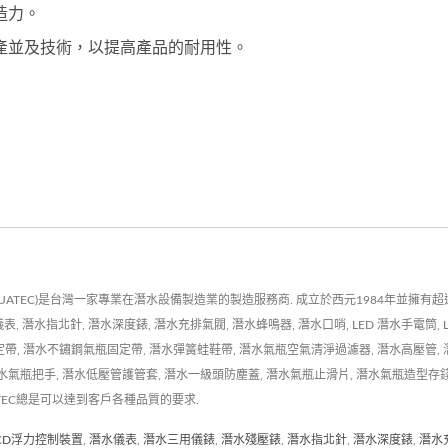
造力。
產並及技術，以提高產品的耐用性。
QUATEC)是台灣一家專業在潛水設備製造業的製造服務商. 成立於西元1984年並擁有
, 潛水指北針, 潛水深度錶, 潛水充排氣閥, 潛水蜂鳴器, 潛水口哨, LED 潛水手電筒, 
帶, 潛水不鏽鋼氣瓶固定帶, 潛水彈簧蛙鞋帶, 潛水氣瓶空氣清淨過濾器, 潛水高壓管, 潛
水氣瓶把手, 潛水低壓管護管套, 潛水一級頭防塵蓋, 潛水氣瓶止滑片, 潛水氣瓶造型存錢
ATEC總是可以達到客戶各種品質的要求.
CD浮力控制裝置
,
潛水儀表
,
潛水三用儀錶
,
潛水殘壓錶
,
潛水指北針
,
潛水深度錶
,
潛水