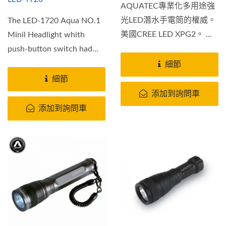
AQUATEC專業化多用途強
光LED潛水手電筒的權威。
The LED-1720 Aqua NO.1
美國CREE LED XPG2。 玻
Minil Headlight whith
璃採用防彈透光鏡片具曾亮
push-button switch had
鍍膜及防刮鍍膜及耐衝擊強
the brightest hot spot...
細節
度塑膠製成，不怕刮不怕
細節
摔。 密封性能超強可達水
添加到詢問車
下200米。 內附汽車散熱片
添加到詢問車
設計，善熱效果超好，可在
陸地上使用。