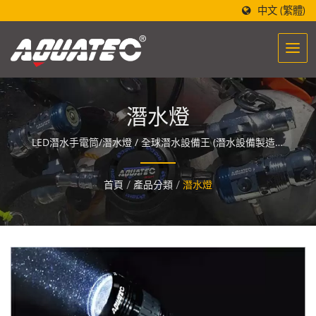
中文 (繁體)
潛水燈
LED潛水手電筒/潛水燈 / 全球潛水設備王 (潛水設備製造生
產批發)-世界潛水第一品牌 「AQUATEC」，設計的潛水設
備製造醞釀著一股能量，讓人們與海洋相遇與融合。
首頁
/
產品分類
/
潛水燈