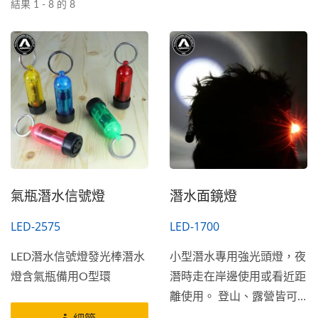
結果 1 - 8 的 8
氣瓶潛水信號燈
潛水面鏡燈
LED-2575
LED-1700
LED潛水信號燈發光棒潛水
小型潛水專用強光頭燈，夜
燈含氣瓶備用O型環
潛時走在岸邊使用或看近距
離使用。 登山、露營皆可
適用。