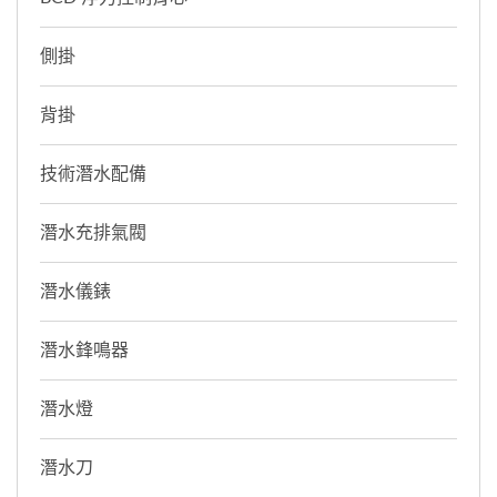
側掛
背掛
技術潛水配備
潛水充排氣閥
潛水儀錶
潛水鋒鳴器
潛水燈
潛水刀