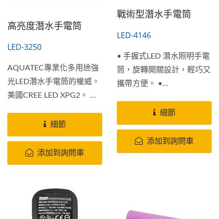
戰術型潛水手電筒
高亮度潛水手電筒
LED-4146
LED-3250
• 手握式LED 潛水照明手電
AQUATEC專業化多用途強
筒，旋轉開關設計，輕巧又
光LED潛水手電筒的權威。
攜帶方便。 •...
美國CREE LED XPG2。 玻
璃採用防彈透光鏡片具曾亮
細節
鍍膜及防刮鍍膜及耐衝擊強
細節
度塑膠製成，不怕刮不怕
添加到詢問車
摔。 密封性能超強可達水
添加到詢問車
下200米。 主體材質採用航
太級鋁材製造，表面進行了
軍規三級陽極氧化，防刮耐
磨不怕摔。 內附汽車散熱
片設計，善熱效果超好，可