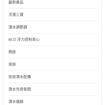
最新產品
浮潛三寶
潛水調節器
BCD 浮力控制背心
側掛
背掛
技術潛水配備
潛水充排氣閥
潛水儀錶