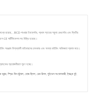
রয়েছে, , BCD পাওয়ার ইনফ্লেটর, প্রথম স্তরের স্কুবা রেগুলেটর এবং দ্বিতীয়
দেশে CE সার্টিফিকেশন সহ বিক্রি হয়েছে।
 সরঞ্জাম বিশ্বব্যাপী ডাইভারদের চমৎকার এবং অনন্য ডাইভিং অভিজ্ঞতা প্রদান করে।
হকের প্রয়োজনীয়তা পূরণ হচ্ছে।
ক ব্যান্ড
,
স্প্রিং ফিন স্ট্র্যাপ
,
হোজ ক্লিপ
,
রেক রিলস
,
সুইভেল সংযোগকারী
,
ট্যাঙ্ক বুট
,