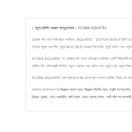
| স্কুবা ডাইভিং সরঞ্জাম প্রস্তুতকারক | SCUBA AQUATEC
1984 সাল থেকে তাইওয়ানে অবস্থিত, AQUATEC - DUTON INDUSTRY CO., LTD. স্কুবা গ
স্তরের স্কুবা রেগুলেটর, স্কুবা BCD, BCD পাওয়ার ইনফ্লেটর, স্কুবা ডাইভ গেজ, স্কুবা স
SCUBA AQUATEC হল 1984 সাল থেকে তাইওয়ানে অবস্থিত একটি শীর্ষস্থানীয় ডাইভিং স
ডাইভিং ফিন, সাইডমাউন্ট সিস্টেম, স্কুবা প্রেসার গেজ, ডাইভ গেজ, স্কুবা গেজ, স্কুবা গিয়
SCUBA AQUATEC তার গ্রাহকদের উচ্চ মানের জল তলদেশে ডাইভিং গিয়ার এবং সরঞ্জাম
আমাদের মানসম্পন্ন পণ্য
নিয়ন্ত্রক প্রথম স্তর
,
নিয়ন্ত্রক দ্বিতীয় স্তর
,
বয়েন্সি কম্পেনসেটর
,
ট্যাঙ্ক হোল্ডার
,
হোস প্রোটেক্টর
,
ডাস্ট ক্যাপ
,
ওভার প্রেসার ভালভ
,
পোনি বাটল সংযোগকারী