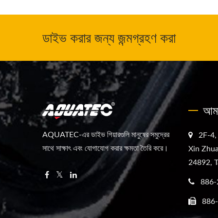
ডাইভ করার জন্য জন্মগ্রহণ করা
আমা
AQUATEC-এর ডাইভ গিয়ারগুলি মানুষের সমুদ্রের
2F-4,
সাথে সাক্ষাৎ এবং যোগাযোগ করার ক্ষমতা তৈরি করে।
Xin Zhua
24892, T
886-
886