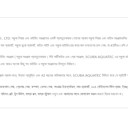
িয়ার এবং ডাইভিং সরঞ্জামের একটি প্রস্তুতকারক।তাদের প্রধান স্কুবা গিয়ার এবং ডাইভ সরঞ্জামগুলির মধ্যে 
াব অ্যালার্ট, স্কুবা ডুয়ো অ্যালার্ট, ডাইভ লাইট এবং স্কুবা ডাইভিংয়ের জন্য জল তলদেশের চাপ গেজ, যা 45টিরও বেশি 
রঞ্জাম | স্কুবা সরঞ্জাম প্রস্তুতকারক। সিই সার্টিফাইড এবং প্রো সরঞ্জাম, SCUBA AQUATEC এর স্কুবা ডাইভিং
ার এবং আরও অনেক কিছু সহ ডাইভিং ও স্কুবা সরঞ্জামের বিস্তৃত নির্বাচন।
 প্রদান করে, উন্নত প্রযুক্তি এবং 42 বছরের অভিজ্ঞতার সাথে, SCUBA AQUATEC নিশ্চিত করে যে প্রতিটি গ্রা
কনসোল গেজ
,
প্রেশার গেজ
,
কম্পাস
,
ডেপথ গেজ
,
পাওয়ার ইনফ্লেটরস
,
সাব-অ্যালার্ট
,
৩০৪ স্টেইনলেস স্টিল ব্যাক
,
ট্যাঙ্
,
নাইলন বেল্ট
,
টুল কিটস
,
মাস্ক বক্স
,
মাস্ক স্ট্র্যাপ
দেখুন এবং
আমাদের সাথে যোগাযোগ করুন
করতে দ্বিধা করবেন না।