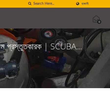
বাঙ্গালী
0
ঞ্জাম প্রস্তুতকারক | SCUBA
রে।