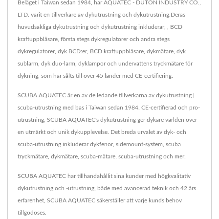
Beläget i Taiwan sedan 1984, har AQUATEC - DUTON INDUSTRY CO.,
LTD. varit en tillverkare av dykutrustning och dykutrustning.Deras
huvudsakliga dykutrustning och dykutrustning inkluderar, , BCD
kraftuppblåsare, första stegs dykregulatorer och andra stegs
dykregulatorer, dyk BCD:er, BCD kraftuppblåsare, dykmätare, dyk
sublarm, dyk duo-larm, dyklampor och undervattens tryckmätare för
dykning, som har sålts till över 45 länder med CE-certifiering.
SCUBA AQUATEC är en av de ledande tillverkarna av dykutrustning |
scuba-utrustning med bas i Taiwan sedan 1984. CE-certifierad och pro-
utrustning, SCUBA AQUATEC's dykutrustning ger dykare världen över
en utmärkt och unik dykupplevelse. Det breda urvalet av dyk- och
scuba-utrustning inkluderar dykfenor, sidemount-system, scuba
tryckmätare, dykmätare, scuba-mätare, scuba-utrustning och mer.
SCUBA AQUATEC har tillhandahållit sina kunder med högkvalitativ
dykutrustning och -utrustning, både med avancerad teknik och 42 års
erfarenhet, SCUBA AQUATEC säkerställer att varje kunds behov
tillgodoses.