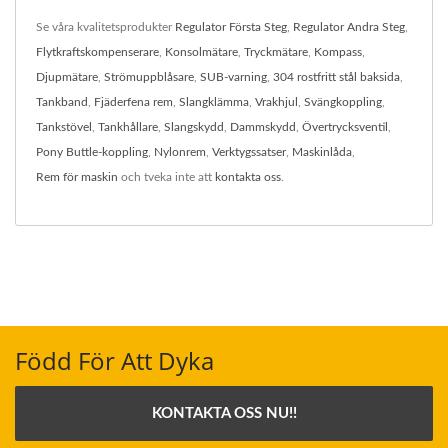
Se våra kvalitetsprodukter
Regulator Första Steg
,
Regulator Andra Steg
,
Flytkraftskompenserare
,
Konsolmätare
,
Tryckmätare
,
Kompass
,
Djupmätare
,
Strömuppblåsare
,
SUB-varning
,
304 rostfritt stål baksida
,
Tankband
,
Fjäderfena rem
,
Slangklämma
,
Vrakhjul
,
Svängkoppling
,
Tankstövel
,
Tankhållare
,
Slangskydd
,
Dammskydd
,
Övertrycksventil
,
Pony Buttle-koppling
,
Nylonrem
,
Verktygssatser
,
Maskinlåda
,
Rem för maskin
och tveka inte att
kontakta oss
.
Född För Att Dyka
KONTAKTA OSS NU!!