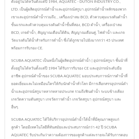
ตั้งอยู่ในไต้หวันตั้งแต่ปี 1984, AQUATEC - DUTON INDUSTRY CO.,
LTD. เป็นผู้ผลิตอุปกรณ์ดำน้ำและอุปกรณ์สกูบา.อุปกรณ์ดำน้ำหลักของพวก
เขาและอุปกรณ์ดำน้ำรวมถึง, , เครื่องเป่าลม BCD, ตัวควบคุมแรงดันดำน้ำ
ขั้นแรกและตัวควบคุมแรงดันดำน้ำขั้นที่สอง, BCD ดำน้ำ, เครื่องเป่าลม
BCD, เกจดำน้ำ, สัญญาณเตือนใต้ดิน, สัญญาณเตือนคู่, ไฟดำน้ำ และเกจ
วัดแรงดันใต้น้ำสำหรับการดำน้ำ ซึ่งได้ถูกขายไปยังมากกว่า 45 ประเทศ
พร้อมการรับรอง CE.
SCUBA AQUATEC เป็นหนึ่งในผู้ผลิตอุปกรณ์ดำน้ำ | อุปกรณ์สกูบา ชั้นนำที่
ตั้งอยู่ในไต้หวันตั้งแต่ปี 1984 ได้รับการรับรอง CE และอุปกรณ์ระดับมือ
อาชีพ อุปกรณ์ดำน้ำของ SCUBA AQUATEC มอบประสบการณ์การดำน้ำที่
ยอดเยี่ยมและไม่เหมือนใครให้กับนักดำน้ำทั่วโลก มีการเลือกสรรอุปกรณ์ดำ
น้ำและอุปกรณ์สกูบาหลากหลายประเภท รวมถึงฟินดำน้ำ ระบบข้างเคียง
เกจวัดความดันสกูบา เกจวัดการดำน้ำ เกจวัดสกูบา อุปกรณ์สกูบา และ
อื่นๆ.
SCUBA AQUATEC ได้ให้บริการอุปกรณ์ดำน้ำใต้น้ำที่มีคุณภาพสูงแก่
ลูกค้า โดยมีเทคโนโลยีที่ทันสมัยและประสบการณ์กว่า 42 ปี SCUBA
AQUATEC รับประกันว่าความต้องการของลูกค้าแต่ละรายจะได้รับการตอบ