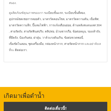
สนอง.
ดูผลิตภัณฑ์คุณภาพของเรา
ระเบียบขั้นแรก
,
ระเบียบขั้นที่สอง
,
อุปกรณ์ชดเชยการลอยตัว
,
มาตรวัดคอนโซล
,
มาตรวัดความดัน
,
เข็มทิศ
,
มาตรวัดความลึก
,
ปั๊มลมไฟฟ้า
,
การแจ้งเตือนย่อย
,
ด้านหลังสแตนเลส 304
,
สายรัดถัง
,
สายรัดฟินสปริง
,
คลิปท่อ
,
ม้วนซากเรือ
,
ข้อต่อหมุน
,
รองเท้าถัง
,
ที่ยึดถัง
,
ป้องกันท่อ
,
ฝาฝุ่น
,
วาล์วแรงดันเกิน
,
ข้อต่อขวดพอนี่
,
เข็มขัดไนลอน
,
ชุดเครื่องมือ
,
กล่องหน้ากาก
,
สายรัดหน้ากาก
และอย่าลังเล
ที่จะ
ติดต่อเรา
.
เกิดมาเพื่อดำน้ำ
ติดต่อเดี๋ยวนี้!!