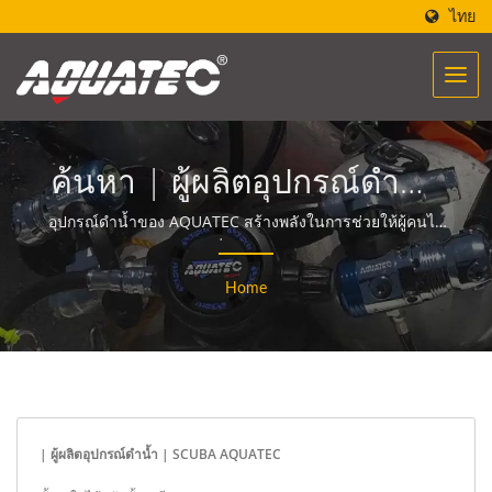
ไทย
ค้นหา | ผู้ผลิตอุปกรณ์ดำน้ำ
และอุปกรณ์กว่า 40 ปี |
อุปกรณ์ดำน้ำของ AQUATEC สร้างพลังในการช่วยให้ผู้คนได้
พบเจอและสื่อสารกับมหาสมุทร.
SCUBA AQUATEC
Home
| ผู้ผลิตอุปกรณ์ดำน้ำ | SCUBA AQUATEC