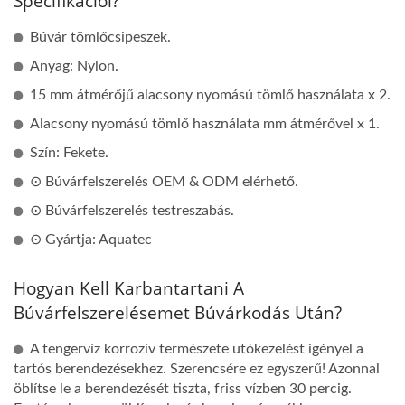
Specifikációi?
Búvár tömlőcsipeszek.
Anyag: Nylon.
15 mm átmérőjű alacsony nyomású tömlő használata x 2.
Alacsony nyomású tömlő használata mm átmérővel x 1.
Szín: Fekete.
⊙ Búvárfelszerelés OEM & ODM elérhető.
⊙ Búvárfelszerelés testreszabás.
⊙ Gyártja: Aquatec
Hogyan Kell Karbantartani A
Búvárfelszerelésemet Búvárkodás Után?
A tengervíz korrozív természete utókezelést igényel a
tartós berendezésekhez. Szerencsére ez egyszerű! Azonnal
öblítse le a berendezését tiszta, friss vízben 30 percig.