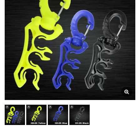
Több Tömlős Tartó
Búvárkodáshoz, Búvár
Tömlő Szervező Lyukakkal,
Búvárszabályozó Tároló
Konzol, Búvár Tömlő
Kezelő Rendszer, Több
Lyukú Tömlő Állvány
Búvárfelszereléshez, Búvár
Tömlő Bilincs Tartó,
Háromportos Búvár Tömlő
Tartó, Búvárfelszerelés