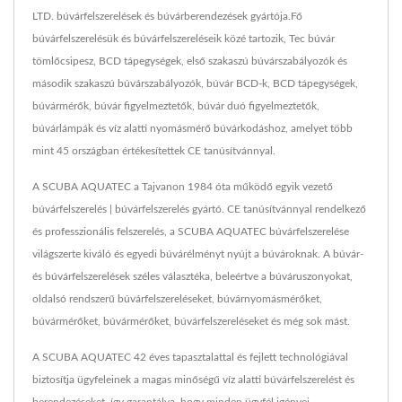
LTD. búvárfelszerelések és búvárberendezések gyártója.Fő
búvárfelszerelésük és búvárfelszereléseik közé tartozik, Tec búvár
tömlőcsipesz, BCD tápegységek, első szakaszú búvárszabályozók és
második szakaszú búvárszabályozók, búvár BCD-k, BCD tápegységek,
búvármérők, búvár figyelmeztetők, búvár duó figyelmeztetők,
búvárlámpák és víz alatti nyomásmérő búvárkodáshoz, amelyet több
mint 45 országban értékesítettek CE tanúsítvánnyal.
A SCUBA AQUATEC a Tajvanon 1984 óta működő egyik vezető
búvárfelszerelés | búvárfelszerelés gyártó. CE tanúsítvánnyal rendelkező
és professzionális felszerelés, a SCUBA AQUATEC búvárfelszerelése
világszerte kiváló és egyedi búvárélményt nyújt a búvároknak. A búvár-
és búvárfelszerelések széles választéka, beleértve a búváruszonyokat,
oldalsó rendszerű búvárfelszereléseket, búvárnyomásmérőket,
búvármérőket, búvármérőket, búvárfelszereléseket és még sok mást.
A SCUBA AQUATEC 42 éves tapasztalattal és fejlett technológiával
biztosítja ügyfeleinek a magas minőségű víz alatti búvárfelszerelést és