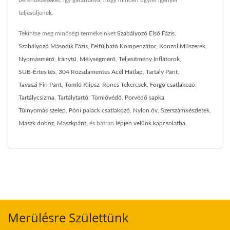
berendezéseket, így garantálva, hogy minden ügyfél igényei
teljesüljenek.
Tekintse meg minőségi termékeinket
Szabályozó Első Fázis
,
Szabályozó Második Fázis
,
Felfújható Kompenzátor
,
Konzol Műszerek
,
Nyomásmérő
,
Iránytű
,
Mélységmérő
,
Teljesítmény Inflátorok
,
SUB-Értesítés
,
304 Rozsdamentes Acél Hátlap
,
Tartály Pánt
,
Tavaszi Fin Pánt
,
Tömlő Klipsz
,
Roncs Tekercsek
,
Forgó csatlakozó
,
Tartálycsizma
,
Tartálytartó
,
Tömlővédő
,
Porvédő sapka
,
Túlnyomás szelep
,
Póni palack csatlakozó
,
Nylon öv
,
Szerszámkészletek
,
Maszk doboz
,
Maszkpánt
, és bátran
lépjen velünk kapcsolatba
.
Merülésre Születtünk