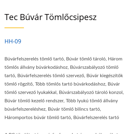
Tartó | Merülési Műszerek
Tec Búvár Tömlőcsipesz
| Víz Alatti Iránytű Gyártó |
SCUBA AQUATEC
HH-09
Búvárfelszerelés tömlő tartó, Búvár tömlő tároló, Három
tömlős állvány búvárkodáshoz, Búvárszabályozó tömlő
tartó, Búvárfelszerelés tömlő szervező, Búvár kiegészítők
tömlő rögzítő, Több tömlős tartó búvárkodáshoz, Búvár
tömlő szervező lyukakkal, Búvárszabályozó tároló konzol,
Búvár tömlő kezelő rendszer, Több lyukú tömlő állvány
búvárfelszereléshez, Búvár tömlő bilincs tartó,
Háromportos búvár tömlő tartó, Búvárfelszerelés tartó