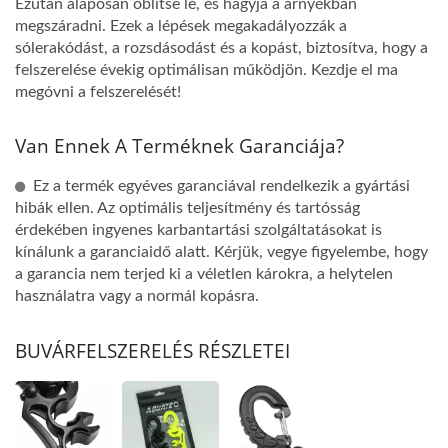
Ezután alaposan öblítse le, és hagyja a árnyékban
megszáradni. Ezek a lépések megakadályozzák a
sólerakódást, a rozsdásodást és a kopást, biztosítva, hogy a
felszerelése évekig optimálisan működjön. Kezdje el ma
megóvni a felszerelését!
Van Ennek A Terméknek Garanciája?
Ez a termék egyéves garanciával rendelkezik a gyártási
hibák ellen. Az optimális teljesítmény és tartósság
érdekében ingyenes karbantartási szolgáltatásokat is
kínálunk a garanciaidő alatt. Kérjük, vegye figyelembe, hogy
a garancia nem terjed ki a véletlen károkra, a helytelen
használatra vagy a normál kopásra.
BUVÁRFELSZERELÉS RÉSZLETEI