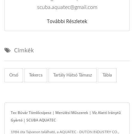
scuba.aquatec@gmail.com
További Részletek
Címkék
Orsó
Tekercs
Tartály Hátsó Támasz
Tábla
Tec Búvár Tömlőcsipesz | Merülési Műszerek | Víz Alatti Iránytű
Gyártó | SCUBA AQUATEC
1984 óta Tajvanon található, a AQUATEC - DUTON INDUSTRY CO.,