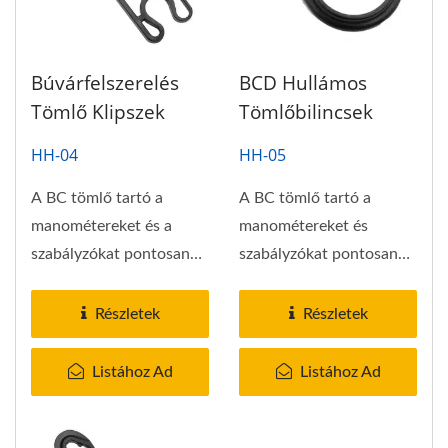
Búvárfelszerelés
BCD Hullámos
Tömlő Klipszek
Tömlőbilincsek
HH-04
HH-05
A BC tömlő tartó a
A BC tömlő tartó a
manométereket és a
manométereket és
szabályzókat pontosan
szabályzókat pontosan
ott tartja, ahol
ott tartja, ahol
elhelyezted...
elhelyezted...
Részletek
Részletek
Listához Ad
Listához Ad