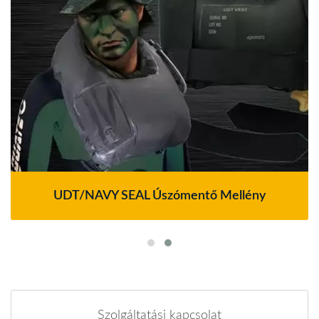
UDT/NAVY SEAL Úszómentő Mellény
Szolgáltatási kapcsolat