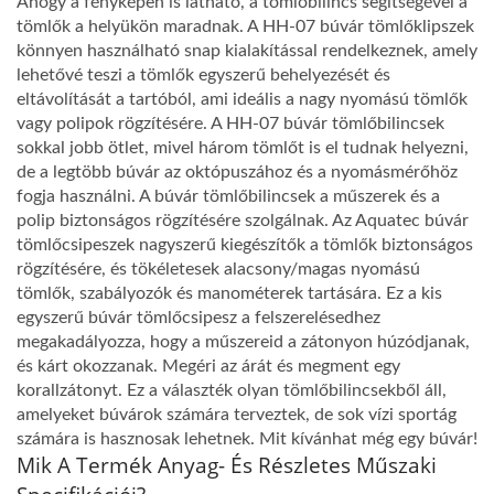
Ahogy a fényképen is látható, a tömlőbilincs segítségével a
tömlők a helyükön maradnak. A HH-07 búvár tömlőklipszek
könnyen használható snap kialakítással rendelkeznek, amely
lehetővé teszi a tömlők egyszerű behelyezését és
eltávolítását a tartóból, ami ideális a nagy nyomású tömlők
vagy polipok rögzítésére. A HH-07 búvár tömlőbilincsek
sokkal jobb ötlet, mivel három tömlőt is el tudnak helyezni,
de a legtöbb búvár az októpuszához és a nyomásmérőhöz
fogja használni. A búvár tömlőbilincsek a műszerek és a
polip biztonságos rögzítésére szolgálnak. Az Aquatec búvár
tömlőcsipeszek nagyszerű kiegészítők a tömlők biztonságos
rögzítésére, és tökéletesek alacsony/magas nyomású
tömlők, szabályozók és manométerek tartására. Ez a kis
egyszerű búvár tömlőcsipesz a felszerelésedhez
megakadályozza, hogy a műszereid a zátonyon húzódjanak,
és kárt okozzanak. Megéri az árát és megment egy
korallzátonyt. Ez a választék olyan tömlőbilincsekből áll,
amelyeket búvárok számára terveztek, de sok vízi sportág
számára is hasznosak lehetnek. Mit kívánhat még egy búvár!
Mik A Termék Anyag- És Részletes Műszaki