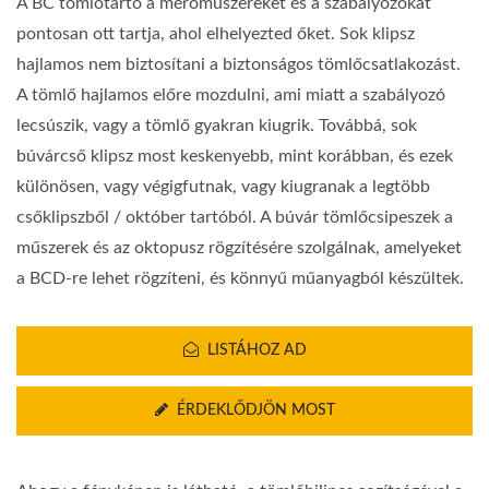
A BC tömlőtartó a mérőműszereket és a szabályozókat
pontosan ott tartja, ahol elhelyezted őket. Sok klipsz
hajlamos nem biztosítani a biztonságos tömlőcsatlakozást.
A tömlő hajlamos előre mozdulni, ami miatt a szabályozó
lecsúszik, vagy a tömlő gyakran kiugrik. Továbbá, sok
búvárcső klipsz most keskenyebb, mint korábban, és ezek
különösen, vagy végigfutnak, vagy kiugranak a legtöbb
csőklipszből / október tartóból. A búvár tömlőcsipeszek a
műszerek és az oktopusz rögzítésére szolgálnak, amelyeket
a BCD-re lehet rögzíteni, és könnyű műanyagból készültek.
LISTÁHOZ AD
ÉRDEKLŐDJÖN MOST