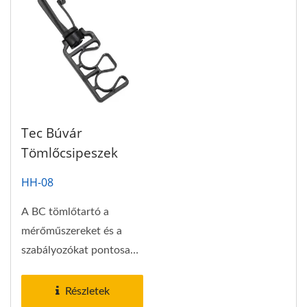
Tec Búvár
Tömlőcsipeszek
HH-08
A BC tömlőtartó a
mérőműszereket és a
szabályozókat pontosan
ott tartja, ahol
elhelyezted...
Részletek