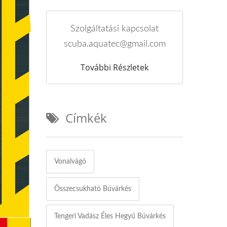
Szolgáltatási kapcsolat
scuba.aquatec@gmail.com
További Részletek
Címkék
Vonalvágó
Összecsukható Búvárkés
Tengeri Vadász Éles Hegyű Búvárkés