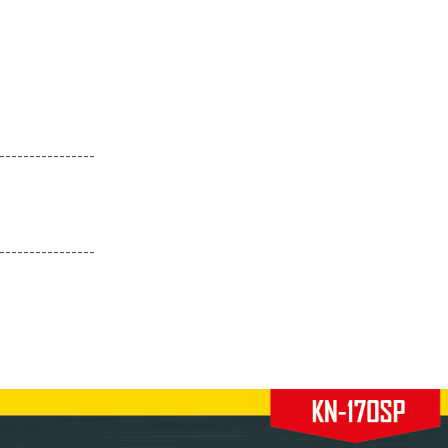
----------------
----------------
NAVY SEAL Úszómentő
Guardian Légszűrő Ned
Mellény
Rendszer