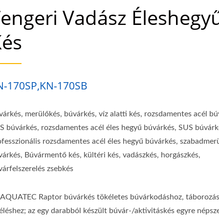
engeri Vadász Éleshegy
Kés
N-170SP,KN-170SB
várkés, merülőkés, búvárkés, víz alatti kés, rozsdamentes acél bú
S búvárkés, rozsdamentes acél éles hegyű búvárkés, SUS búvárk
ofesszionális rozsdamentes acél éles hegyű búvárkés, szabadmer
várkés, Búvármentő kés, kültéri kés, vadászkés, horgászkés,
várfelszerelés zsebkés
 AQUATEC Raptor búvárkés tökéletes búvárkodáshoz, táborozás
léléshez; az egy darabból készült búvár-/aktivitáskés egyre néps