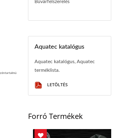
Búvárfelszerelés
Aquatec katalógus
Aquatec katalógus, Aquatec
terméklista.
széntartalmú
LETÖLTÉS
Forró Termékek