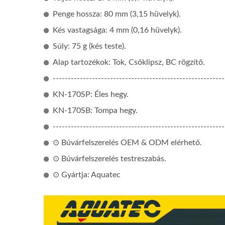
Penge hossza: 80 mm (3,15 hüvelyk).
Kés vastagsága: 4 mm (0,16 hüvelyk).
Súly: 75 g (kés teste).
Alap tartozékok: Tok, Csőklipsz, BC rögzítő.
---------------------------------------------------------
KN-170SP: Éles hegy.
KN-170SB: Tompa hegy.
---------------------------------------------------------
⊙ Búvárfelszerelés OEM & ODM elérhető.
Guardian Légszűrő Nedvesség
UDT/
⊙ Búvárfelszerelés testreszabás.
Rendszer
⊙ Gyártja: Aquatec