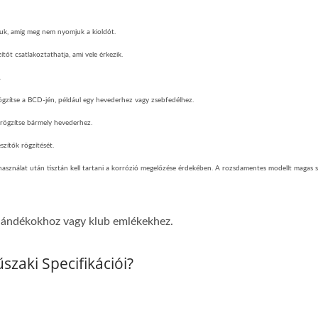
tsuk, amíg meg nem nyomjuk a kioldót.
tőt csatlakoztathatja, ami vele érkezik.
.
rögzítse a BCD-jén, például egy hevederhez vagy zsebfedélhez.
 rögzítse bármely hevederhez.
zítők rögzítését.
használat után tisztán kell tartani a korrózió megelőzése érdekében. A rozsdamentes modellt magas 
i ajándékokhoz vagy klub emlékekhez.
zaki Specifikációi?