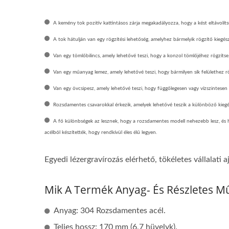
A kemény tok pozitív kattintásos zárja megakadályozza, hogy a kést eltávolí
A tok hátulján van egy rögzítési lehetőség, amelyhez bármelyik rögzítő kiegészí
Van egy tömlőbilincs, amely lehetővé teszi, hogy a konzol tömlőjéhez rögzítse
Van egy műanyag lemez, amely lehetővé teszi, hogy bármilyen sík felülethez 
Van egy övcsipesz, amely lehetővé teszi, hogy függőlegesen vagy vízszintesen
Rozsdamentes csavarokkal érkezik, amelyek lehetővé teszik a különböző kiegés
A fő különbségek az lesznek, hogy a rozsdamentes modell nehezebb lesz, és 
acélból készítették, hogy rendkívül éles élű legyen.
Egyedi lézergravírozás elérhető, tökéletes vállalat
Mik A Termék Anyag- És Részletes Műs
Anyag: 304 Rozsdamentes acél.
Teljes hossz: 170 mm (6,7 hüvelyk).