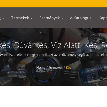
g
Termékek
Események
e-Katalógus
Kapc
és, Búvárkés, Víz Alatti Kés,
kés, Rozsdamentes Acél Éles
rfelszerelései megteremtik azt az erőt, amely segít az emberekne
zionális Rozsdamentes Acél Él
Home
/
Termékek
/
Kés
rkés, Búvármentő Kés, Külté
szerelés Zsebkés | Merülési 
ánytű Gyártó | SCUBA AQUA