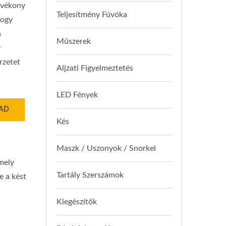
a vékony
Teljesítmény Fúvóka
hogy
a
Műszerek
y
rzetet
Aljzati Figyelmeztetés
LED Fények
 AD
Kés
Maszk / Uszonyok / Snorkel
mely
Tartály Szerszámok
e a kést
Kiegészítők