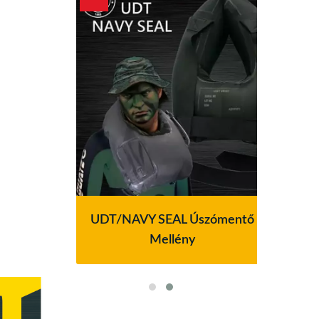
vesség
UDT/NAVY SEAL Úszómentő
Guar
Mellény