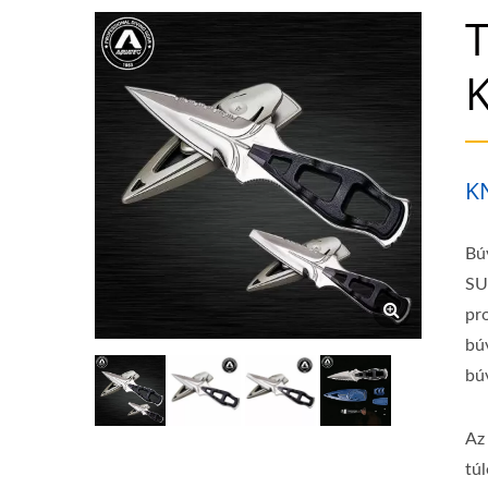
T
K
Bú
SU
pr
bú
bú
Az
tú