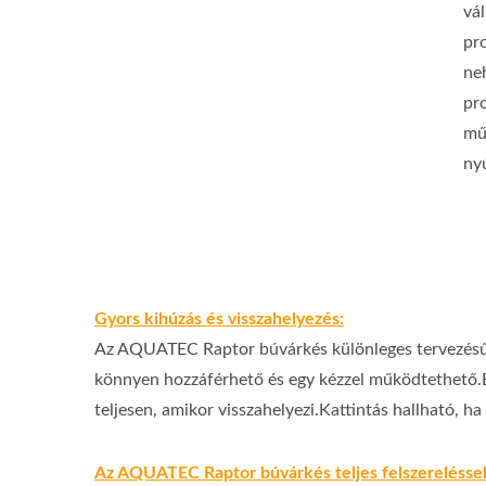
vá
pro
ne
pr
mű
ny
Gyors kihúzás és visszahelyezés:
Az AQUATEC Raptor búvárkés különleges tervezésű g
könnyen hozzáférhető és egy kézzel működtethető.E
teljesen, amikor visszahelyezi.Kattintás hallható, ha 
Az AQUATEC Raptor búvárkés teljes felszereléssel 