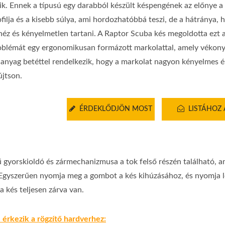
lik. Ennek a típusú egy darabból készült késpengének az előnye 
filja és a kisebb súlya, ami hordozhatóbbá teszi, de a hátránya, 
héz és kényelmetlen tartani. A Raptor Scuba kés megoldotta ezt 
oblémát egy ergonomikusan formázott markolattal, amely vékon
anyag betéttel rendelkezik, hogy a markolat nagyon kényelmes é
újtson.
ÉRDEKLŐDJÖN MOST
LISTÁHOZ
yorskioldó és zármechanizmusa a tok felső részén található, a
gyszerűen nyomja meg a gombot a kés kihúzásához, és nyomja l
a kés teljesen zárva van.
érkezik a rögzítő hardverhez: