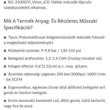
RG-3100S(Y)_Viton_ICE: Háttér második lépcsős
szabályozóként alkalmas.
Mik A Termék Anyag- És Részletes Műszaki
Specifikációi?
Típus: Pneumatikusan kiegyensúlyozott második fokozat
a megbízható teljesítményért
Közbenső nyomás: 9-9.8 bar / 130-142 psi
Belégzési erőfeszítés: 1.2-1.4 CIW (Oszlop hüvelyk víz).
Kilégés efferot: 0.6"(1.52cm) w.c. max. @1atm.
Áramlási sebesség: Légáram 200 bar/3000psi: 1800 l/min
- 66 SCFM
Ergonomikus, egykezes búvár által állítható belégzési erő
gomb és Venturi belégzés
Króm bevonatú bemeneti cső, állító gomb, hűtő távtartó,
vagy fice és anya