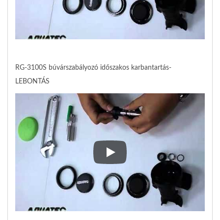
RG-3100S búvárszabályozó időszakos karbantartás-
LEBONTÁS
RG-3100S búvárszabályozó idő