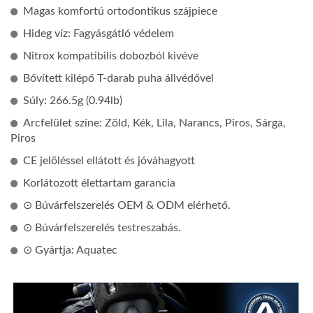
Magas komfortú ortodontikus szájpiece
Hideg víz: Fagyásgátló védelem
Nitrox kompatibilis dobozból kivéve
Bővített kilépő T-darab puha állvédővel
Súly: 266.5g (0.94lb)
Arcfelület színe: Zöld, Kék, Lila, Narancs, Piros, Sárga,
Piros
CE jelöléssel ellátott és jóváhagyott
Korlátozott élettartam garancia
⊙ Búvárfelszerelés OEM & ODM elérhető.
⊙ Búvárfelszerelés testreszabás.
⊙ Gyártja: Aquatec