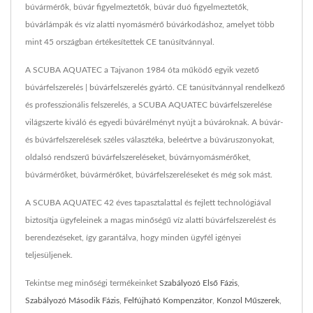
búvármérők, búvár figyelmeztetők, búvár duó figyelmeztetők,
búvárlámpák és víz alatti nyomásmérő búvárkodáshoz, amelyet több
mint 45 országban értékesítettek CE tanúsítvánnyal.
A SCUBA AQUATEC a Tajvanon 1984 óta működő egyik vezető
búvárfelszerelés | búvárfelszerelés gyártó. CE tanúsítvánnyal rendelkező
és professzionális felszerelés, a SCUBA AQUATEC búvárfelszerelése
világszerte kiváló és egyedi búvárélményt nyújt a búvároknak. A búvár-
és búvárfelszerelések széles választéka, beleértve a búváruszonyokat,
oldalsó rendszerű búvárfelszereléseket, búvárnyomásmérőket,
búvármérőket, búvármérőket, búvárfelszereléseket és még sok mást.
A SCUBA AQUATEC 42 éves tapasztalattal és fejlett technológiával
biztosítja ügyfeleinek a magas minőségű víz alatti búvárfelszerelést és
berendezéseket, így garantálva, hogy minden ügyfél igényei
teljesüljenek.
Tekintse meg minőségi termékeinket
Szabályozó Első Fázis
,
Szabályozó Második Fázis
,
Felfújható Kompenzátor
,
Konzol Műszerek
,