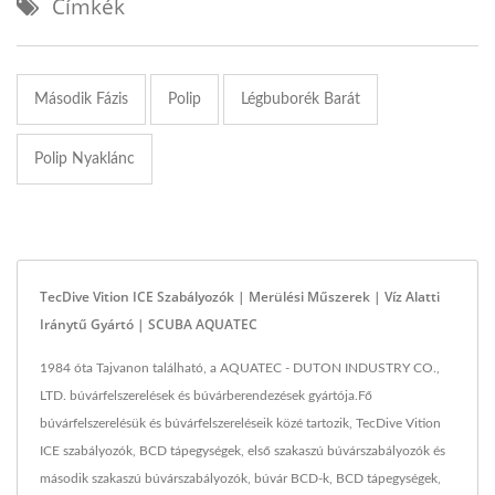
Címkék
Második Fázis
Polip
Légbuborék Barát
Polip Nyaklánc
TecDive Vition ICE Szabályozók | Merülési Műszerek | Víz Alatti
Iránytű Gyártó | SCUBA AQUATEC
1984 óta Tajvanon található, a AQUATEC - DUTON INDUSTRY CO.,
LTD. búvárfelszerelések és búvárberendezések gyártója.Fő
búvárfelszerelésük és búvárfelszereléseik közé tartozik, TecDive Vition
ICE szabályozók, BCD tápegységek, első szakaszú búvárszabályozók és
második szakaszú búvárszabályozók, búvár BCD-k, BCD tápegységek,