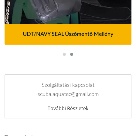
UDT/NAVY SEAL Úszómentő Mellény
Szolgáltatási kapcsolat
scuba.aquatec@gmail.com
További Részletek