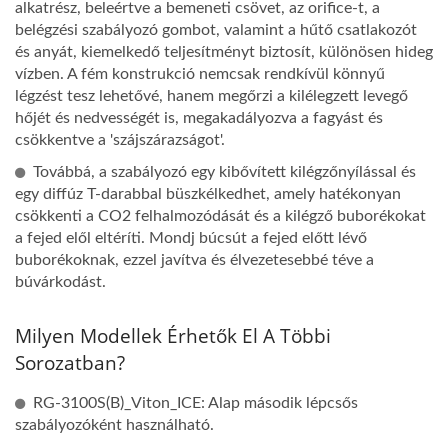
alkatrész, beleértve a bemeneti csövet, az orifice-t, a
belégzési szabályozó gombot, valamint a hűtő csatlakozót
és anyát, kiemelkedő teljesítményt biztosít, különösen hideg
vízben. A fém konstrukció nemcsak rendkívül könnyű
légzést tesz lehetővé, hanem megőrzi a kilélegzett levegő
hőjét és nedvességét is, megakadályozva a fagyást és
csökkentve a 'szájszárazságot'.
Továbbá, a szabályozó egy kibővített kilégzőnyílással és
egy diffúz T-darabbal büszkélkedhet, amely hatékonyan
csökkenti a CO2 felhalmozódását és a kilégző buborékokat
a fejed elől eltéríti. Mondj búcsút a fejed előtt lévő
buborékoknak, ezzel javítva és élvezetesebbé téve a
búvárkodást.
Milyen Modellek Érhetők El A Többi
Sorozatban?
RG-3100S(B)_Viton_ICE: Alap második lépcsős
szabályozóként használható.