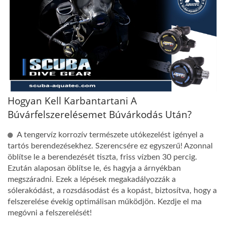
Hogyan Kell Karbantartani A
Búvárfelszerelésemet Búvárkodás Után?
A tengervíz korrozív természete utókezelést igényel a
tartós berendezésekhez. Szerencsére ez egyszerű! Azonnal
öblítse le a berendezését tiszta, friss vízben 30 percig.
Ezután alaposan öblítse le, és hagyja a árnyékban
megszáradni. Ezek a lépések megakadályozzák a
sólerakódást, a rozsdásodást és a kopást, biztosítva, hogy a
felszerelése évekig optimálisan működjön. Kezdje el ma
megóvni a felszerelését!