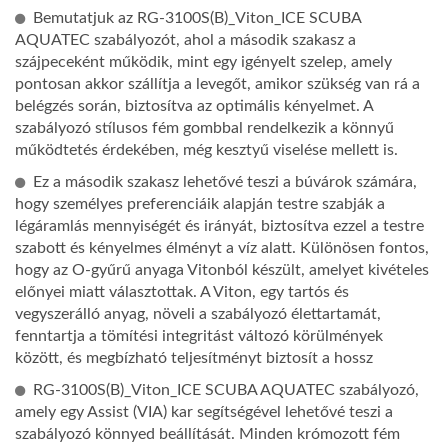
Bemutatjuk az RG-3100S(B)_Viton_ICE SCUBA
AQUATEC szabályozót, ahol a második szakasz a
szájpeceként működik, mint egy igényelt szelep, amely
pontosan akkor szállítja a levegőt, amikor szükség van rá a
belégzés során, biztosítva az optimális kényelmet. A
szabályozó stílusos fém gombbal rendelkezik a könnyű
működtetés érdekében, még kesztyű viselése mellett is.
Ez a második szakasz lehetővé teszi a búvárok számára,
hogy személyes preferenciáik alapján testre szabják a
légáramlás mennyiségét és irányát, biztosítva ezzel a testre
szabott és kényelmes élményt a víz alatt. Különösen fontos,
hogy az O-gyűrű anyaga Vitonból készült, amelyet kivételes
előnyei miatt választottak. A Viton, egy tartós és
vegyszerálló anyag, növeli a szabályozó élettartamát,
fenntartja a tömítési integritást változó körülmények
között, és megbízható teljesítményt biztosít a hossz
RG-3100S(B)_Viton_ICE SCUBA AQUATEC szabályozó,
amely egy Assist (VIA) kar segítségével lehetővé teszi a
szabályozó könnyed beállítását. Minden krómozott fém