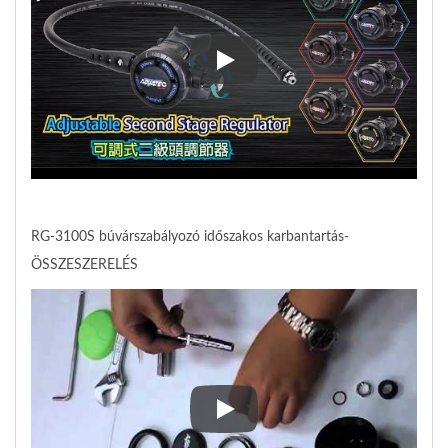
Aquatec_Scuba｜Második szakas
RG-3100S búvárszabályozó időszakos karbantartás-
ÖSSZESZERELÉS
RG-3100S búvárszabályozó idő