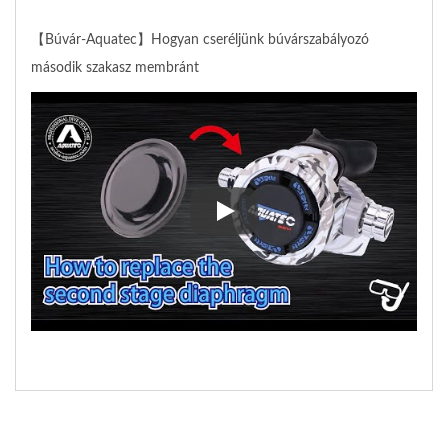
【Búvár-Aquatec】Hogyan cseréljünk búvárszabályozó
második szakasz membránt
【Búvár-Aquatec】Hogyan cserél