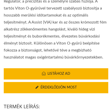
Regulator, a precizitás és a személyre szabás fúziója. A
tartós Viton O-gyűrűvel tervezett szabályozó biztosítja a
hosszabb merülési időtartamokat és az optimális
teljesítményt. A Assist (VIA) kar és az összes krómozott fém
alkatrész zökkenőmentes hangolást, kiváló hideg vízi
teljesítményt és buborékmentes, élvezetes búvárkodási
élményt biztosít. Különösen a Viton O-gyűrű beépítése
fokozza a biztonságot, lehetővé téve a megbízható
használatot magas oxigéntartalmú búvárkörnyezetekben.
LISTÁHOZ AD
ÉRDEKLŐDJÖN MOST
TERMÉK LEÍRÁS: