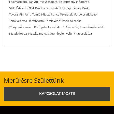
Nyomásmérő
,
Iránytű
,
Mélységmérő
,
Teljesítmény Inflátorok
,
SUB-Értesítés
,
304 Rozsdamentes Acél Hátlap
,
Tartály Pánt
,
Tavaszi Fin Pánt
,
Tömlő Klipsz
,
Roncs Tekercsek
,
Forgó csatlakozó
,
Tartálycsizma
,
Tartálytartó
,
Tömlővédő
,
Porvédő sapka
,
Túlnyomás szelep
,
Póni palack csatlakozó
,
Nylon öv
,
Szerszámkészletek
,
Maszk doboz
,
Maszkpánt
, és bátran
lépjen velünk kapcsolatba
.
Merülésre Születtünk
KAPCSOLAT MOST!!