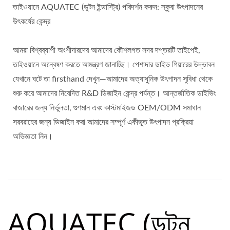
তাইওয়ানে AQUATEC (ডুটন ইন্ডাস্ট্রি) পরিদর্শন করুন: স্কুবা উৎপাদনের
উৎকর্ষের কেন্দ্র
আমরা বিশ্বব্যাপী অংশীদারদের আমাদের কৌশলগত সদর দপ্তরটি তাইপেই,
তাইওয়ানে অন্বেষণ করতে আমন্ত্রণ জানাচ্ছি। পেশাদার ডাইভ গিয়ারের উদ্ভাবন
যেখানে ঘটে তা firsthand দেখুন—আমাদের অত্যাধুনিক উৎপাদন সুবিধা থেকে
শুরু করে আমাদের নিবেদিত R&D ডিজাইন কেন্দ্র পর্যন্ত। আন্তর্জাতিক ডাইভিং
বাজারের জন্য নির্ভুলতা, গুণমান এবং কাস্টমাইজড OEM/ODM সমাধান
সরবরাহের জন্য ডিজাইন করা আমাদের সম্পূর্ণ একীভূত উৎপাদন প্রক্রিয়া
অভিজ্ঞতা নিন।
AQUATEC (ডুটন