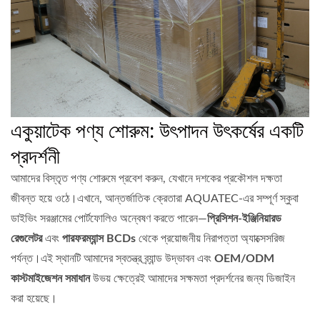
একুয়াটেক পণ্য শোরুম: উৎপাদন উৎকর্ষের একটি
প্রদর্শনী
আমাদের বিস্তৃত পণ্য শোরুমে প্রবেশ করুন, যেখানে দশকের প্রকৌশল দক্ষতা
জীবন্ত হয়ে ওঠে।এখানে, আন্তর্জাতিক ক্রেতারা AQUATEC-এর সম্পূর্ণ স্কুবা
ডাইভিং সরঞ্জামের পোর্টফোলিও অন্বেষণ করতে পারেন—
প্রিসিশন-ইঞ্জিনিয়ারড
রেগুলেটর
এবং
পারফরম্যান্স BCDs
থেকে প্রয়োজনীয় নিরাপত্তা অ্যাক্সেসরিজ
পর্যন্ত।এই স্থানটি আমাদের স্বতন্ত্র ব্র্যান্ড উদ্ভাবন এবং
OEM/ODM
কাস্টমাইজেশন সমাধান
উভয় ক্ষেত্রেই আমাদের সক্ষমতা প্রদর্শনের জন্য ডিজাইন
করা হয়েছে।