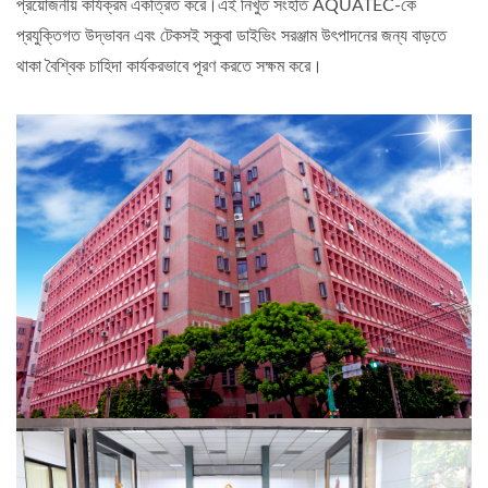
প্রয়োজনীয় কার্যক্রম একত্রিত করে।এই নিখুঁত সংহতি AQUATEC-কে
প্রযুক্তিগত উদ্ভাবন এবং টেকসই স্কুবা ডাইভিং সরঞ্জাম উৎপাদনের জন্য বাড়তে
থাকা বৈশ্বিক চাহিদা কার্যকরভাবে পূরণ করতে সক্ষম করে।