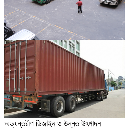
অভ্যন্তরীণ ডিজাইন ও উন্নত উৎপাদন