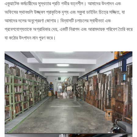
একুয়াটেক কর্মচারীদের সুস্থতার প্রতি গভীর যত্নশীল। আমাদের উৎপাদন এবং
অফিসের স্থানগুলি উজ্জ্বল প্রাকৃতিক দৃশ্য এবং স্কুবা ডাইভিং চিত্রে সজ্জিত, যা
আমাদের দলের অনুপ্রেরণা জোগায়। বিন্যাসটি চলাচলের স্বাধীনতা এবং
প্রবেশযোগ্যতাকে অগ্রাধিকার দেয়, একটি নিরাপদ এবং আরামদায়ক পরিবেশ তৈরি করে
যা কঠোর উৎপাদন মান পূরণ করে।